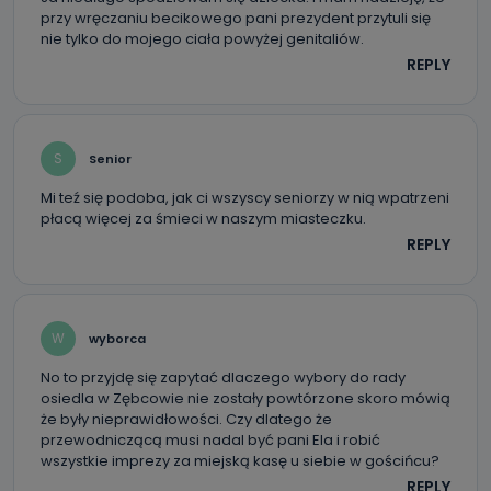
przekazanymi nam danymi?
przy wręczaniu becikowego pani prezydent przytuli się
nie tylko do mojego ciała powyżej genitaliów.
Po wyrażeniu zgody na przetwarzanie danych osobowych,
mają Państwo prawo do żądania od Telewizji Kablowa
REPLY
Pro-Art z siedzibą w miejscowości Ostrów Wielkopolski (63-
400) przy ul. Wolności 19 dostępu do danych osobowych
dotyczących Państwa oraz uzyskania ich kopii, a także
żądania ich sprostowania, usunięcia danych,
ograniczenia ich przetwarzania oraz prawo wniesienia
sprzeciwu wobec ich przetwarzania.
S
Senior
Do kiedy Państwa dane osobowe będą
Mi teź się podoba, jak ci wszyscy seniorzy w nią wpatrzeni
przechowywane?
płacą więcej za śmieci w naszym miasteczku.
REPLY
Do czasu wycofania zgody lub, jeśli dane będą
przetwarzane na podstawie prawnie uzasadnionego celu
administratora – do momentu wniesienia sprzeciwu.
Jakie dane osobowe przetwarzamy?
W
wyborca
Przetwarzane kategorie Państwa danych osobowych to
No to przyjdę się zapytać dlaczego wybory do rady
dane, które pochodzą bezpośrednio od Państwa (lub
zostały przekazane w Państwa imieniu) lub dane osobowe,
osiedla w Zębcowie nie zostały powtórzone skoro mówią
które zostały zebrane ze źródeł publicznie dostępnych, w
że były nieprawidłowości. Czy dlatego że
szczególności: imię i nazwisko, adres e-mail, telefon
przewodniczącą musi nadal być pani Ela i robić
kontaktowy, adres korespondencyjny. Odbiorcą Pastwa
danych osobowych są pracownicy i współpracownicy
wszystkie imprezy za miejską kasę u siebie w gościńcu?
oraz partnerzy wspomagający administratora w jego
REPLY
biznesowej działalności.