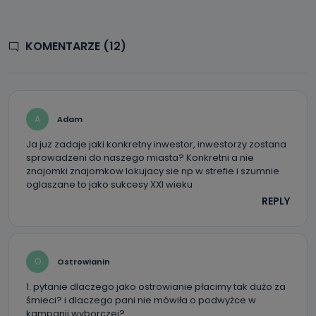
KOMENTARZE (12)
A
Adam
Ja juz zadaje jaki konkretny inwestor, inwestorzy zostana
sprowadzeni do naszego miasta? Konkretni a nie
znajomki znajomkow lokujacy sie np w strefie i szumnie
oglaszane to jako sukcesy XXI wieku
REPLY
O
Ostrowianin
1. pytanie dlaczego jako ostrowianie płacimy tak dużo za
śmieci? i dlaczego pani nie mówiła o podwyżce w
kampanii wyborczej?