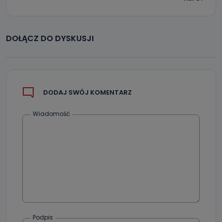
Jak skontaktować się z inspektorem
danych osobowych?
DOŁĄCZ DO DYSKUSJI
Można to zrobić pod numerem telefonu 62 735-51-05 lub
e-mailowo pod adresem: poczta@tvproart.pl
DODAJ SWÓJ KOMENTARZ
Wiadomość
Podpis