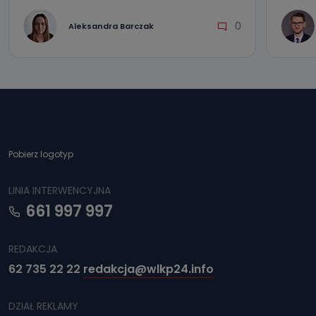
0
Aleksandra Barczak
Pobierz logotyp
LINIA INTERWENCYJNA
661 997 997
REDAKCJA
62 735 22 22
redakcja@wlkp24.info
DZIAŁ REKLAMY