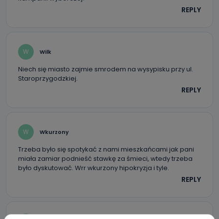
REPLY
W
Wilk
Niech się miasto zajmie smrodem na wysypisku przy ul.
Staroprzygodzkiej.
REPLY
W
Wkurzony
Trzeba było się spotykać z nami mieszkańcami jak pani
miała zamiar podnieść stawkę za śmieci, wtedy trzeba
było dyskutować. Wrr wkurzony hipokryzja i tyle.
REPLY