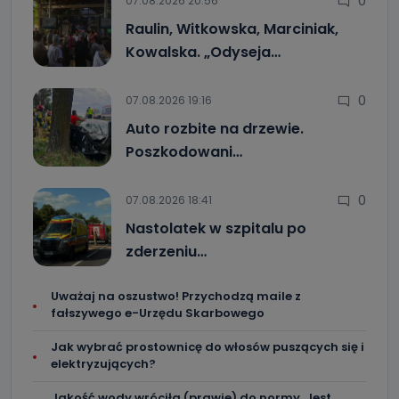
0
07.08.2026 20:56
Raulin, Witkowska, Marciniak,
Kowalska. „Odyseja…
0
07.08.2026 19:16
Auto rozbite na drzewie.
Poszkodowani…
0
07.08.2026 18:41
Nastolatek w szpitalu po
zderzeniu…
Uważaj na oszustwo! Przychodzą maile z
fałszywego e-Urzędu Skarbowego
Jak wybrać prostownicę do włosów puszących się i
elektryzujących?
Jakość wody wróciła (prawie) do normy. Jest