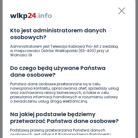
OLSP
Obserwator lokalnej sceny politycznej
Ciekawe o czym pani chce teraz rozmawiać. Śmieci pani
radni podnieśli, bonifikaty za przekształcenie prawa na
gorszych warunkach od tego co proponowali radni PiS,
Kto jest administratorem danych
bałagan w ostrowskim szkolnictwie za które, odpowiada
miasto. Obrona CRK a to pani w kampanii mówiła, że
osobowych?
trzeba likwidować Holdikom czyż nie? Moje pytanie do
Administratorem jest Telewizja Kablowa Pro-Art z siedzibą
pani dlaczego pani nie przychodzi sobie na sesje Rady
w miejscowości Ostrów Wielkopolski (63-400) przy ul.
Miejskiej kiedy są głosowane ważne uchwały dla
Wolności 19.
mieszkańców miastai i nie zajmie pani wtedy głosu w
dyskusji.
Do czego będą używane Państwa
REPLY
dane osobowe?
Państwa dane osobowe przetwarzane są w celu
nawiązania kontaktu, opracowania ofert, sprzedaży usług
oraz zachowania relacji biznesowych, a także w celu
przesyłania informacji handlowych w rozumieniu ustawy
O
Obserwator
o świadczeniu usług drogą elektroniczną.
Uśmiałem się po tej informacji po pachy. Pani prezydent
Na jakiej podstawie będziemy
od dłuższego czasu nie pokazuje się na sesjach Rady
przetwarzać Państwa dane osobowe?
Miejskiej, a teraz proponuje otwarte spotkanie? Kto
będzie moderował to spontaniczne spotkanie? Czy
Podstawą prawną przetwarzania Państwa danych
może towarzysz Jurek Wójcicki który to walczy o
osobowych, jest artykuł 6 Rozporządzenia Parlamentu