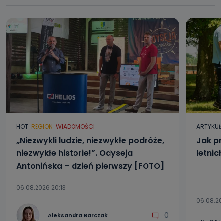
HOT
REGION
WIADOMOŚCI
ARTYKU
„Niezwykli ludzie, niezwykłe podróże,
Jak p
niezwykłe historie!”. Odyseja
letni
Antonińska – dzień pierwszy [FOTO]
06.08.2026 20:13
06.08.2
0
Aleksandra Barczak