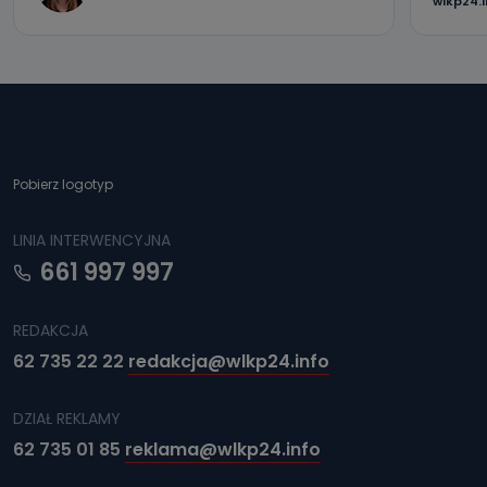
wlkp24.
Pobierz logotyp
LINIA INTERWENCYJNA
661 997 997
REDAKCJA
62 735 22 22
redakcja@wlkp24.info
DZIAŁ REKLAMY
62 735 01 85
reklama@wlkp24.info