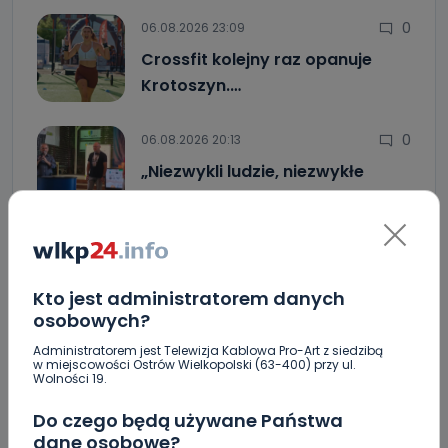
0
06.08.2026 23:09
Crossfit kolejny raz opanuje
Krotoszyn.…
0
06.08.2026 20:13
„Niezwykli ludzie, niezwykłe
podróże, niezwykłe…
Jak prawidłowo kosić trawę w czasie letnich
upałów?
Kto jest administratorem danych
Zderzenie kilku aut na DK25. Duże korki
osobowych?
Zaginiona nastolatka [AKTUALIZACJA]
Administratorem jest Telewizja Kablowa Pro-Art z siedzibą
w miejscowości Ostrów Wielkopolski (63-400) przy ul.
Wolności 19.
Miał blisko 3 promile, odmówił składania
wyjaśnień. Nieoficjalnie: to kaliski urzędnik
Do czego będą używane Państwa
dane osobowe?
Drugie podejście. Podpisano umowę na