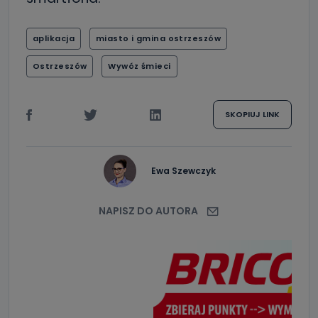
aplikacja
miasto i gmina ostrzeszów
Ostrzeszów
Wywóz śmieci
SKOPIUJ LINK
Ewa Szewczyk
NAPISZ DO AUTORA