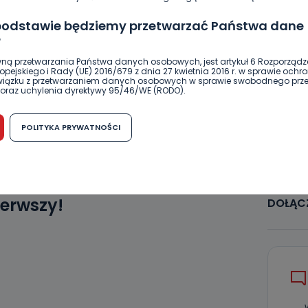
 podstawie będziemy przetwarzać Państwa dane
SKOPIUJ LINK
?
ną przetwarzania Państwa danych osobowych, jest artykuł 6 Rozporządz
pejskiego i Rady (UE) 2016/679 z dnia 27 kwietnia 2016 r. w sprawie ochr
związku z przetwarzaniem danych osobowych w sprawie swobodnego prz
NAPISZ DO AUTORA
oraz uchylenia dyrektywy 95/46/WE (RODO).
możliwość cofnięcia zgody?
POLITYKA PRYWATNOŚCI
h osobowych jest dobrowolne, nie jest wymogiem ustawowym lub umo
runku zawarcia umowy. Cofnięcie zgody jest możliwe na każdym etapie i ni
dnymi negatywnymi konsekwencjami. Cofnięcia zgody można dokonać w
 (e-mail, poczta tradycyjna) tak, aby dotarła do wiadomości Telewizji 
ibą w miejscowości Ostrów Wielkopolski (63-400) przy ul. Wolności 19.
ierwszy!
DOŁĄCZ
komu możemy przekazać Państwa dane?
wa Pro-Art z siedzibą w miejscowości Ostrów Wielkopolski (63-400) przy u
uje Państwa danych osobowych podmiotom trzecim, jak również nie są on
e w procesach zautomatyzowanego profilowania.
Państwo zrobić z przekazanymi nam danymi?
zgody na przetwarzanie danych osobowych, mają Państwo prawo do żąd
wa Pro-Art z siedzibą w miejscowości Ostrów Wielkopolski (63-400) przy ul