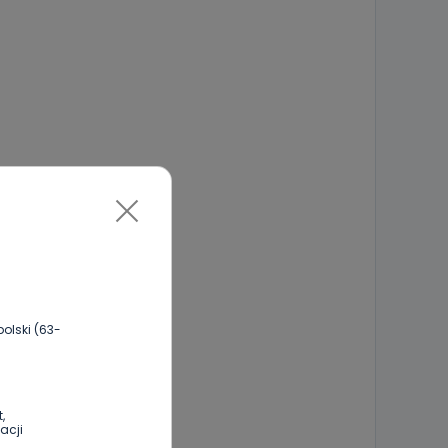
olski (63-
,
acji