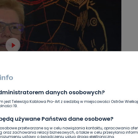
administratorem danych osobowych?
m jest Telewizja Kablowa Pro-Art z siedzibą w miejscowości Ostrów Wielkop
lności 19.
 będą używane Państwa dane osobowe?
zeum Regionalne w Ostrzeszowie. skarby jaskini Lascaux
sobowe przetwarzane są w celu nawiązania kontaktu, opracowania ofert
g oraz zachowania relacji biznesowych, a także w celu przesyłania inform
ozumieniu ustawy o świadczeniu usług drogą elektroniczną.