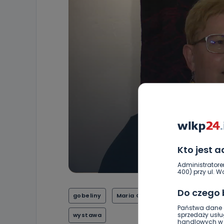
Kto jest 
Administratore
400) przy ul. Wo
Do czego
gobeliny
Maria Gostylla-Pachucka
Mu
Państwa dane o
sprzedaży usłu
wystawa
handlowych w r