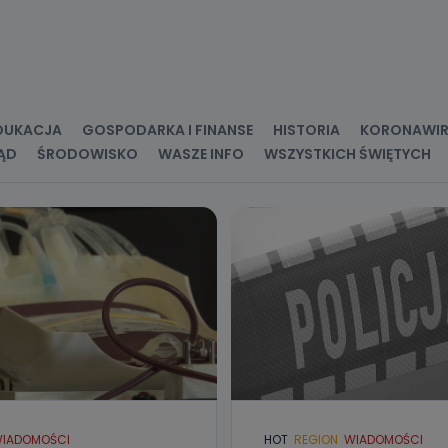
DUKACJA
GOSPODARKA I FINANSE
HISTORIA
KORONAWI
ĄD
ŚRODOWISKO
WASZE INFO
WSZYSTKICH ŚWIĘTYCH
IADOMOŚCI
HOT
REGION
WIADOMOŚCI