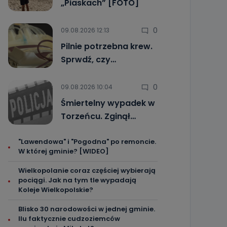
„Piaskach” [FOTO]
0
09.08.2026 12:13
Pilnie potrzebna krew.
Sprwdź, czy…
0
09.08.2026 10:04
Śmiertelny wypadek w
Torzeńcu. Zginął…
"Lawendowa" i "Pogodna" po remoncie.
W której gminie? [WIDEO]
Wielkopolanie coraz częściej wybierają
pociągi. Jak na tym tle wypadają
Koleje Wielkopolskie?
Blisko 30 narodowości w jednej gminie.
Ilu faktycznie cudzoziemców