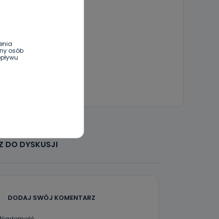
enia
ony osób
epływu
wnym oraz
e jest to
 dowolny,
Kablowej
 DO DYSKUSJI
l. Wolności
e
DODAJ SWÓJ KOMENTARZ
ania od
. Wolności
Wiadomość