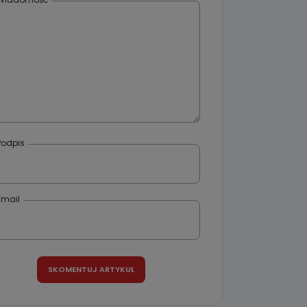
że żądania
enia
nio od
Podpis
brane ze
taktowy,
racownicy
Email