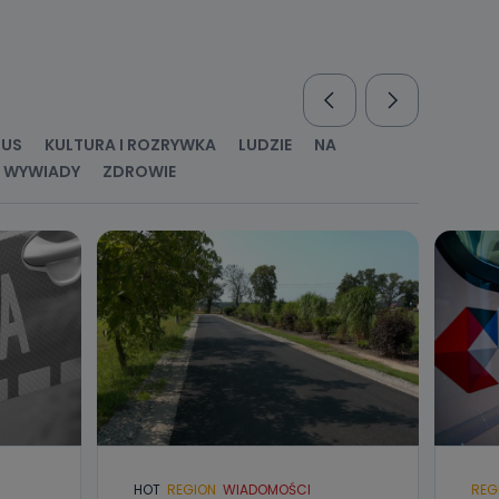
RUS
KULTURA I ROZRYWKA
LUDZIE
NA
WYWIADY
ZDROWIE
HOT
REGION
WIADOMOŚCI
REG