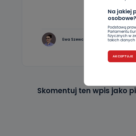
Na jakiej
osobowe
Podstawą praw
Parlamentu Euro
fizycznych w 
Ewa Szewczyk
takich danych 
Czy jest 
AKCEPTUJE
Podanie danyc
nie stanowi wa
związane z ża
wybrany sposób
Pro-Art z siedz
Skomentuj ten wpis jako p
Kiedy i 
Telewizja Kablo
19 nie przekaz
wykorzystywan
Co mogą 
Po wyrażeniu 
Telewizji Kablo