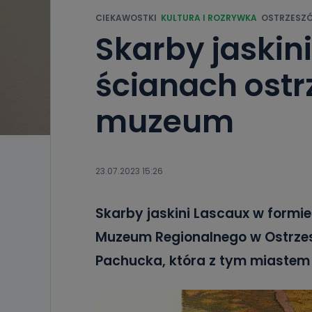
CIEKAWOSTKI
KULTURA I ROZRYWKA
OSTRZESZ
Skarby jaskin
ścianach ost
muzeum
23.07.2023 15:26
Skarby jaskini Lascaux w form
Muzeum Regionalnego w Ostrzes
Pachucka, która z tym miastem p