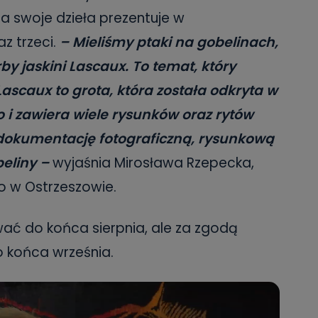
ra swoje dzieła prezentuje w
z trzeci.
– Mieliśmy ptaki na gobelinach,
by jaskini Lascaux. To temat, który
Lascaux to grota, która została odkryta w
 i zawiera wiele rysunków oraz rytów
 dokumentację fotograficzną, rysunkową
beliny –
wyjaśnia Mirosława Rzepecka,
 w Ostrzeszowie.
ać do końca sierpnia, ale za zgodą
o końca września.