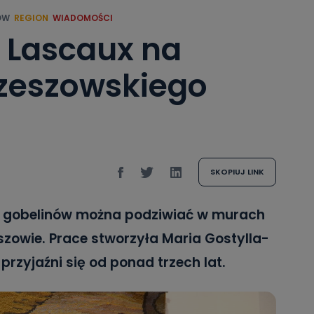
ÓW
REGION
WIADOMOŚCI
i Lascaux na
rzeszowskiego
SKOPIUJ LINK
ie gobelinów można podziwiać w murach
zowie. Prace stworzyła Maria Gostylla-
rzyjaźni się od ponad trzech lat.