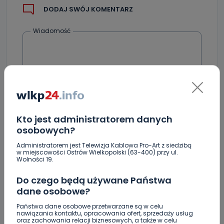
DODAJ SWÓJ KOMENTARZ
Wiadomość
Kto jest administratorem danych
osobowych?
Podpis
Administratorem jest Telewizja Kablowa Pro-Art z siedzibą
w miejscowości Ostrów Wielkopolski (63-400) przy ul.
Wolności 19.
Email
Do czego będą używane Państwa
dane osobowe?
Państwa dane osobowe przetwarzane są w celu
nawiązania kontaktu, opracowania ofert, sprzedaży usług
oraz zachowania relacji biznesowych, a także w celu