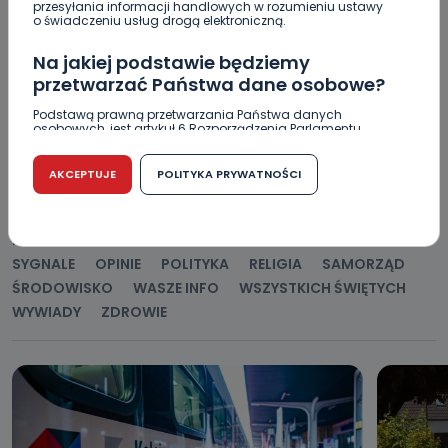
przesyłania informacji handlowych w rozumieniu ustawy
o świadczeniu usług drogą elektroniczną.
Na jakiej podstawie będziemy
przetwarzać Państwa dane osobowe?
Podstawą prawną przetwarzania Państwa danych
osobowych, jest artykuł 6 Rozporządzenia Parlamentu
POPULARNE
Europejskiego i Rady (UE) 2016/679 z dnia 27 kwietnia 2016
r. w sprawie ochrony osób fizycznych w związku z
przetwarzaniem danych osobowych w sprawie
AKCEPTUJE
POLITYKA PRYWATNOŚCI
swobodnego przepływu takich danych oraz uchylenia
WSZYSTKIE
BEZPIECZEŃSTWO
CIEKAWOSTKI
dyrektywy 95/46/WE (RODO).
EDUKACJA
GOSPODARKA I FINANSE
HISTORIA
Czy jest możliwość cofnięcia zgody?
KORONAWIRUS
KULTURA I ROZRYWKA
LUDZIE
NA
SYGNALE
OPINIE
POLITYKA
RELIGIA
SAMORZĄD
Podanie danych osobowych jest dobrowolne, nie jest
wymogiem ustawowym lub umownym oraz nie stanowi
ŚRODOWISKO
WASZE INFO
WSZYSTKICH ŚWIĘTYCH
warunku zawarcia umowy. Cofnięcie zgody jest możliwe
WYWIADY
ZDROWIE
na każdym etapie i nie jest to związane z żadnymi
negatywnymi konsekwencjami. Cofnięcia zgody można
dokonać w dowolny, wybrany sposób (e-mail, poczta
tradycyjna) tak, aby dotarła do wiadomości Telewizji
Kablowej Pro-Art z siedzibą w miejscowości Ostrów
Wielkopolski (63-400) przy ul. Wolności 19.
Kiedy i komu możemy przekazać
Państwa dane?