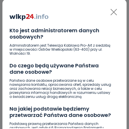
szeregach obecnej władzy w mieście stąd takie
komentarze pełne strachu. Jest Pan najlepszym
kandydatem na ten urząd i wierze, że wygra pan z
obecną panią prezydent. Miasto potrzebuje człowieka
konkretnego, który ma wizję rozwoju.
Kto jest administratorem danych
REPLY
osobowych?
Administratorem jest Telewizja Kablowa Pro-Art z siedzibą
w miejscowości Ostrów Wielkopolski (63-400) przy ul.
Wolności 19.
ED
Elka - D
Do czego będą używane Państwa
przewija się temat co Senator zrobił dla Ostrowa pewnie
dane osobowe?
nie wiem o wszystkich Jego działaniach, ale mogę
wymienić kilka. Konkret 1,8 mln na hale w SP9, prawie 2
Państwa dane osobowe przetwarzane są w celu
nawiązania kontaktu, opracowania ofert, sprzedaży usług
mln na termomodernizację aresztu, 150 tys na Aeroklub
oraz zachowania relacji biznesowych, a także w celu
ostrowski, 1,5 mln na boiska szkole m. In. w ZAP, SP5,
przesyłania informacji handlowych w rozumieniu ustawy
Uslugówka. Niespełna 200 tys na lodowisko. Wystarczy?
o świadczeniu usług drogą elektroniczną.
REPLY
Na jakiej podstawie będziemy
przetwarzać Państwa dane osobowe?
Podstawą prawną przetwarzania Państwa danych
E2
Ewelina 25
osobowych, jest artykuł 6 Rozporządzenia Parlamentu