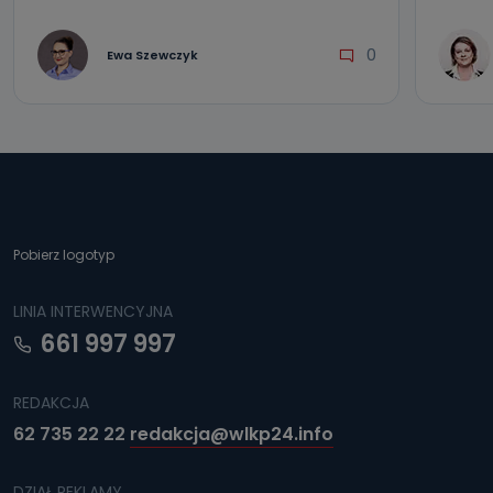
0
Ewa Szewczyk
Pobierz logotyp
LINIA INTERWENCYJNA
661 997 997
REDAKCJA
62 735 22 22
redakcja@wlkp24.info
DZIAŁ REKLAMY