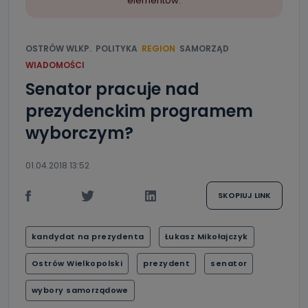
elementów.
OSTRÓW WLKP.
POLITYKA
REGION
SAMORZĄD
WIADOMOŚCI
Senator pracuje nad
prezydenckim programem
wyborczym?
01.04.2018 13:52
SKOPIUJ LINK
kandydat na prezydenta
Łukasz Mikołajczyk
Ostrów Wielkopolski
prezydent
senator
wybory samorządowe