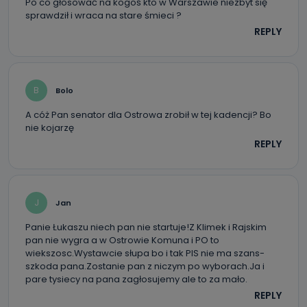
Po co głosować na kogoś kto w Warszawie niezbyt się
sprawdził i wraca na stare śmieci ?
REPLY
B
Bolo
A cóż Pan senator dla Ostrowa zrobił w tej kadencji? Bo
nie kojarzę
REPLY
J
Jan
Panie Łukaszu niech pan nie startuje!Z Klimek i Rajskim
pan nie wygra a w Ostrowie Komuna i PO to
wiekszosc.Wystawcie słupa bo i tak PIS nie ma szans-
szkoda pana.Zostanie pan z niczym po wyborach.Ja i
pare tysiecy na pana zagłosujemy ale to za mało.
REPLY