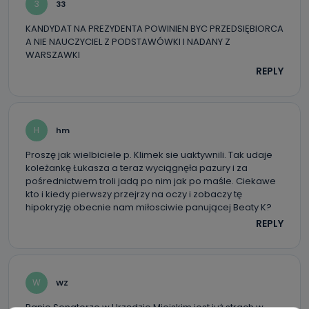
3
33
KANDYDAT NA PREZYDENTA POWINIEN BYC PRZEDSIĘBIORCA
A NIE NAUCZYCIEL Z PODSTAWÓWKI I NADANY Z
WARSZAWKI
REPLY
H
hm
Proszę jak wielbiciele p. Klimek sie uaktywnili. Tak udaje
koleżankę Łukasza a teraz wyciągnęła pazury i za
pośrednictwem troli jadą po nim jak po maśle. Ciekawe
kto i kiedy pierwszy przejrzy na oczy i zobaczy tę
hipokryzję obecnie nam miłosciwie panującej Beaty K?
REPLY
W
WZ
Panie Senatorze w Urzędzie Miejskim jest już strach w