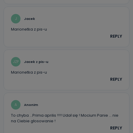
J
Jacek
Marionetka z pis-u
REPLY
JZP
Jacek z pis-u
Marionetka z pis-u
REPLY
A
Anonim
To chyba …Prima aprilis !!!! Udał się ! Mocium Panie … nie
na Ciebie głosowanie !
REPLY