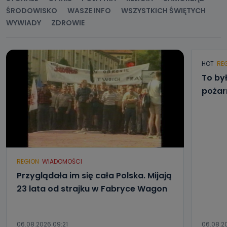
ŚRODOWISKO
WASZE INFO
WSZYSTKICH ŚWIĘTYCH
WYWIADY
ZDROWIE
HOT
RE
To by
pożar
REGION
WIADOMOŚCI
Przyglądała im się cała Polska. Mijają
23 lata od strajku w Fabryce Wagon
06.08.2026 09:21
06.08.2