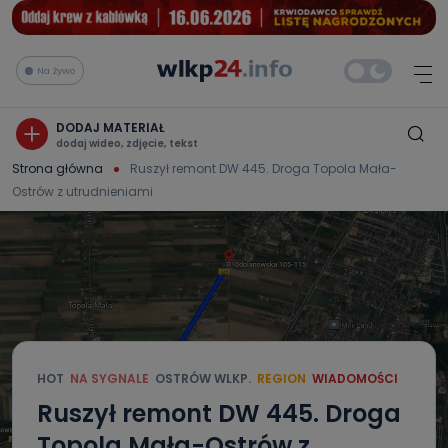
Na żywo
DODAJ MATERIAŁ
dodaj wideo, zdjęcie, tekst
Strona główna
Ruszył remont DW 445. Droga Topola Mała-
Ostrów z utrudnieniami
HOT
NA SYGNALE
OSTRÓW WLKP.
REGION
WIADOMOŚCI
Ruszył remont DW 445. Droga
Topola Mała-Ostrów z