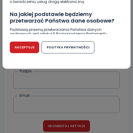
o świadczeniu usług drogą elektroniczną.
Wiadomość
Na jakiej podstawie będziemy
przetwarzać Państwa dane osobowe?
Podstawą prawną przetwarzania Państwa danych
osobowych, jest artykuł 6 Rozporządzenia Parlamentu
Europejskiego i Rady (UE) 2016/679 z dnia 27 kwietnia 2016
r. w sprawie ochrony osób fizycznych w związku z
przetwarzaniem danych osobowych w sprawie
AKCEPTUJE
POLITYKA PRYWATNOŚCI
swobodnego przepływu takich danych oraz uchylenia
dyrektywy 95/46/WE (RODO).
Czy jest możliwość cofnięcia zgody?
Podpis
Podanie danych osobowych jest dobrowolne, nie jest
wymogiem ustawowym lub umownym oraz nie stanowi
warunku zawarcia umowy. Cofnięcie zgody jest możliwe
na każdym etapie i nie jest to związane z żadnymi
negatywnymi konsekwencjami. Cofnięcia zgody można
Email
dokonać w dowolny, wybrany sposób (e-mail, poczta
tradycyjna) tak, aby dotarła do wiadomości Telewizji
Kablowej Pro-Art z siedzibą w miejscowości Ostrów
Wielkopolski (63-400) przy ul. Wolności 19.
Kiedy i komu możemy przekazać
Państwa dane?