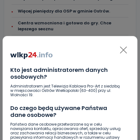
Więcej pieniędzy dla OSP w gminie Ostrów.
Centra wzmocniona i gotowa do gry. Chce
lepszego seoznu
Za miesiąc Narodowe Czytanie. W tym roku padło
na „Dziady”
Kto jest administratorem danych
osobowych?
Skomentuj ten wpis jako pierwszy!
Administratorem jest Telewizja Kablowa Pro-Art z siedzibą
w miejscowości Ostrów Wielkopolski (63-400) przy ul.
Wolności 19.
DOŁĄCZ DO DYSKUSJI
Do czego będą używane Państwa
dane osobowe?
Państwa dane osobowe przetwarzane są w celu
nawiązania kontaktu, opracowania ofert, sprzedaży usług
oraz zachowania relacji biznesowych, a także w celu
DODAJ SWÓJ KOMENTARZ
przesyłania informacji handlowych w rozumieniu ustawy