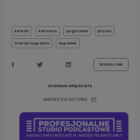
karetki
kierowca
pogotowia
proces
Staroprzygodzka
wypadek
SKOPIUJ LINK
Archiwum wlkp24.info
NAPISZ DO AUTORA