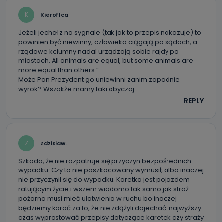
procesach zautomatyzowanego profilowania.
K
Kieroffca
Co mogą Państwo zrobić z
przekazanymi nam danymi?
Jeżeli jechał z na sygnale (tak jak to przepis nakazuje) to
powinien być niewinny, człowieka ciągają po sądach, a
Po wyrażeniu zgody na przetwarzanie danych osobowych,
rządowe kolumny nadal urządzają sobie rajdy po
mają Państwo prawo do żądania od Telewizji Kablowa
miastach. All animals are equal, but some animals are
Pro-Art z siedzibą w miejscowości Ostrów Wielkopolski (63-
400) przy ul. Wolności 19 dostępu do danych osobowych
more equal than others.”
dotyczących Państwa oraz uzyskania ich kopii, a także
Może Pan Prezydent go uniewinni zanim zapadnie
żądania ich sprostowania, usunięcia danych,
wyrok? Wszakże mamy taki obyczaj.
ograniczenia ich przetwarzania oraz prawo wniesienia
sprzeciwu wobec ich przetwarzania.
REPLY
Do kiedy Państwa dane osobowe będą
przechowywane?
Do czasu wycofania zgody lub, jeśli dane będą
Z
Zdzisław.
przetwarzane na podstawie prawnie uzasadnionego celu
administratora – do momentu wniesienia sprzeciwu.
Szkoda, że nie rozpatruje się przyczyn bezpośrednich
wypadku. Czy to nie poszkodowany wymusił, albo inaczej
Jakie dane osobowe przetwarzamy?
nie przyczynił się do wypadku. Karetka jest pojazdem
ratującym życie i wszem wiadomo tak samo jak straż
Przetwarzane kategorie Państwa danych osobowych to
pożarna musi mieć ułatwienia w ruchu bo inaczej
dane, które pochodzą bezpośrednio od Państwa (lub
zostały przekazane w Państwa imieniu) lub dane osobowe,
będziemy karać za to, że nie zdążyli dojechać. najwyższy
które zostały zebrane ze źródeł publicznie dostępnych, w
czas wyprostować przepisy dotyczące karetek czy straży
szczególności: imię i nazwisko, adres e-mail, telefon