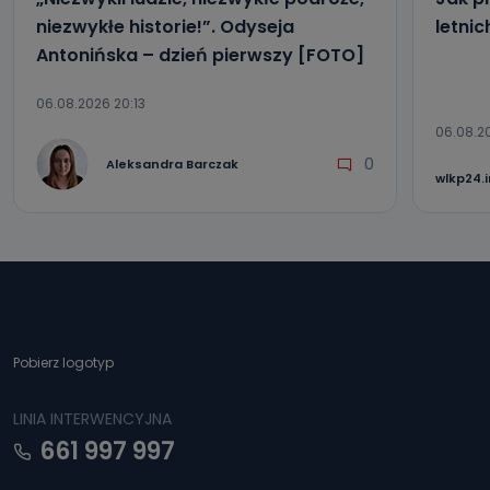
niezwykłe historie!”. Odyseja
letni
Antonińska – dzień pierwszy [FOTO]
06.08.2026 20:13
06.08.2
0
Aleksandra Barczak
wlkp24.
Pobierz logotyp
LINIA INTERWENCYJNA
661 997 997