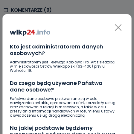
KOMENTARZE (9)
E
edddaq
Kto jest administratorem danych
Jechał chłop na sygnale, należy mu się immunitet jak tym
osobowych?
kolumn rządowych. Tym bardziej, że jechał ratować
Administratorem jest Telewizja Kablowa Pro-Art z siedzibą
człowieka a tamci wozili rozpasanych polityków.
w miejscowości Ostrów Wielkopolski (63-400) przy ul.
REPLY
Wolności 19.
Do czego będą używane Państwa
dane osobowe?
R
Rygiel
Państwa dane osobowe przetwarzane są w celu
nawiązania kontaktu, opracowania ofert, sprzedaży usług
Szkoda mi tego chłopa, jechał z pomocą innej osobie i
oraz zachowania relacji biznesowych, a także w celu
przesyłania informacji handlowych w rozumieniu ustawy
specjalnie tego nie zrobił.
o świadczeniu usług drogą elektroniczną.
REPLY
Na jakiej podstawie będziemy