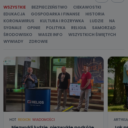
WSZYSTKIE
BEZPIECZEŃSTWO
CIEKAWOSTKI
EDUKACJA
GOSPODARKA I FINANSE
HISTORIA
KORONAWIRUS
KULTURA I ROZRYWKA
LUDZIE
NA
SYGNALE
OPINIE
POLITYKA
RELIGIA
SAMORZĄD
ŚRODOWISKO
WASZE INFO
WSZYSTKICH ŚWIĘTYCH
WYWIADY
ZDROWIE
HOT
REGION
WIADOMOŚCI
ARTYKU
„Niezwykli ludzie, niezwykłe podróże,
Jak p