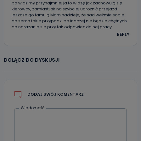
bo widzimy przynajmniej ja to widzę jak zachowują się
kontaktowy, adres korespondencyjny. Odbiorcą Pastwa
danych osobowych są pracownicy i współpracownicy
kierowcy, zamiast jak najszybciej udrożnić przejazd
oraz partnerzy wspomagający administratora w jego
jeszcze go tamują.Mam nadzieję, że sad weźmie sobie
biznesowej działalności.
do serca takie przypadki bo inaczej nie będzie chętnych
do narazania sie przy tak odpowiedzialnej pracy.
Jak skontaktować się z inspektorem
REPLY
danych osobowych?
Można to zrobić pod numerem telefonu 62 735-51-05 lub
e-mailowo pod adresem: poczta@tvproart.pl
DOŁĄCZ DO DYSKUSJI
DODAJ SWÓJ KOMENTARZ
Wiadomość