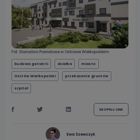
Fot. Starostwo Powiatowe w Ostrowie Wielkopolskim
budowa geriatrii
działka
miasto
Ostrów Wielkopolski
przekazanie gruntów
szpital
SKOPIUJ LINK
Ewa Szewczyk