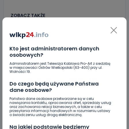
ZOBACZ TAKŻE
0
09.08.2026 09:12
„Lawendowa” i „Pogodna” po
remoncie.…
Kto jest administratorem danych
osobowych?
0
08.08.2026 18:16
Administratorem jest Telewizja Kablowa Pro-Art z siedzibą
w miejscowości Ostrów Wielkopolski (63-400) przy ul.
Wielkopolanie coraz częściej
Wolności 19.
wybierają pociągi.…
Do czego będą używane Państwa
dane osobowe?
0
08.08.2026 15:11
Państwa dane osobowe przetwarzane są w celu
nawiązania kontaktu, opracowania ofert, sprzedaży usług
Blisko 30 narodowości w jednej…
oraz zachowania relacji biznesowych, a także w celu
przesyłania informacji handlowych w rozumieniu ustawy
o świadczeniu usług drogą elektroniczną.
Na jakiej podstawie będziemy
Co się stanie z bluszczem na II LO? [WIDEO]