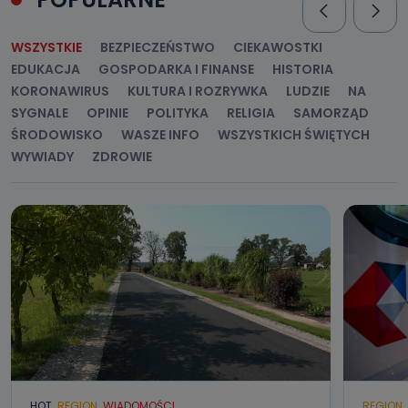
WSZYSTKIE
BEZPIECZEŃSTWO
CIEKAWOSTKI
EDUKACJA
GOSPODARKA I FINANSE
HISTORIA
KORONAWIRUS
KULTURA I ROZRYWKA
LUDZIE
NA
SYGNALE
OPINIE
POLITYKA
RELIGIA
SAMORZĄD
ŚRODOWISKO
WASZE INFO
WSZYSTKICH ŚWIĘTYCH
WYWIADY
ZDROWIE
HOT
REGION
WIADOMOŚCI
REGION