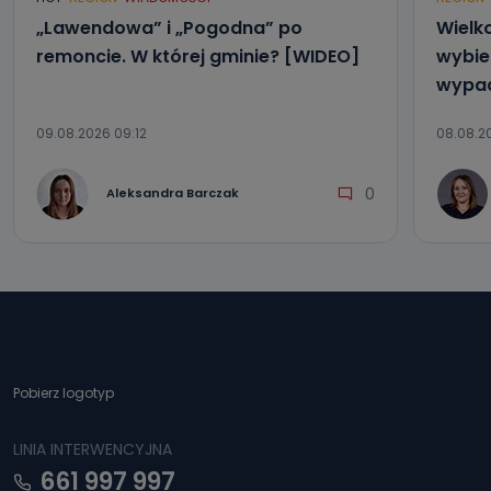
„Lawendowa” i „Pogodna” po
Wielk
remoncie. W której gminie? [WIDEO]
wybier
wypad
09.08.2026 09:12
08.08.20
0
Aleksandra Barczak
Pobierz logotyp
LINIA INTERWENCYJNA
661 997 997