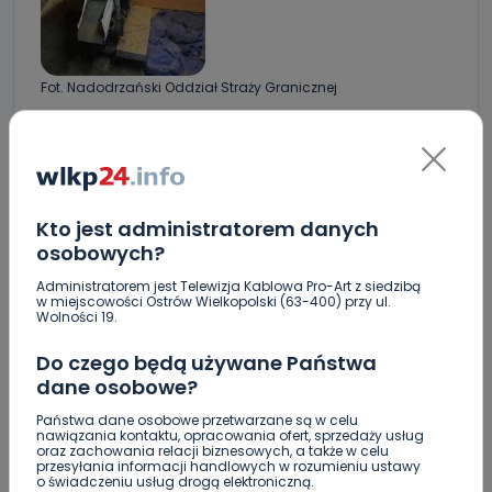
Fot. Nadodrzański Oddział Straży Granicznej
Kto jest administratorem danych
osobowych?
Administratorem jest Telewizja Kablowa Pro-Art z siedzibą
Fot. Nadodrzański Oddział Straży Granicznej
w miejscowości Ostrów Wielkopolski (63-400) przy ul.
Wolności 19.
Do czego będą używane Państwa
dane osobowe?
Państwa dane osobowe przetwarzane są w celu
nawiązania kontaktu, opracowania ofert, sprzedaży usług
oraz zachowania relacji biznesowych, a także w celu
przesyłania informacji handlowych w rozumieniu ustawy
o świadczeniu usług drogą elektroniczną.
Fot. Nadodrzański Oddział Straży Granicznej