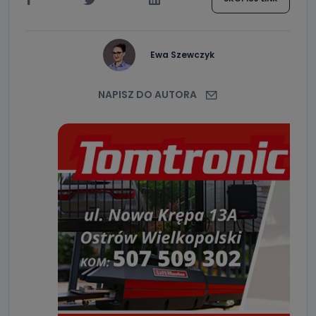
Ostrów Wielkopolski (63-400) przy ul. Wolności 19 nie
przekazuje Państwa danych osobowych podmiotom
trzecim, jak również nie są one wykorzystywane w
procesach zautomatyzowanego profilowania.
Ewa Szewczyk
Co mogą Państwo zrobić z
przekazanymi nam danymi?
NAPISZ DO AUTORA
Po wyrażeniu zgody na przetwarzanie danych osobowych,
mają Państwo prawo do żądania od Telewizji Kablowa
Pro-Art z siedzibą w miejscowości Ostrów Wielkopolski (63-
400) przy ul. Wolności 19 dostępu do danych osobowych
dotyczących Państwa oraz uzyskania ich kopii, a także
żądania ich sprostowania, usunięcia danych,
ograniczenia ich przetwarzania oraz prawo wniesienia
sprzeciwu wobec ich przetwarzania.
Do kiedy Państwa dane osobowe będą
przechowywane?
Do czasu wycofania zgody lub, jeśli dane będą
przetwarzane na podstawie prawnie uzasadnionego celu
administratora – do momentu wniesienia sprzeciwu.
Jakie dane osobowe przetwarzamy?
Przetwarzane kategorie Państwa danych osobowych to