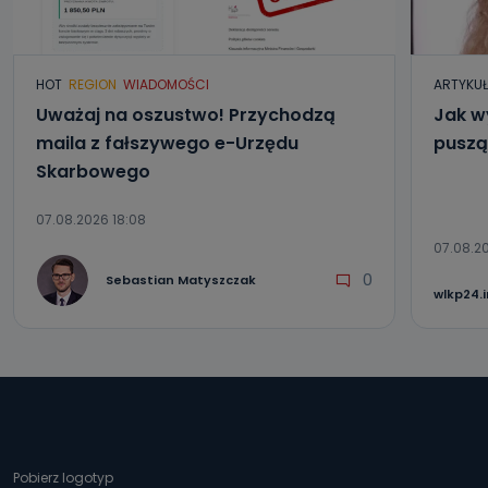
HOT
REGION
WIADOMOŚCI
ARTYKU
Uważaj na oszustwo! Przychodzą
Jak w
maila z fałszywego e-Urzędu
puszą
Skarbowego
07.08.2026 18:08
07.08.20
0
Sebastian Matyszczak
wlkp24.
Pobierz logotyp