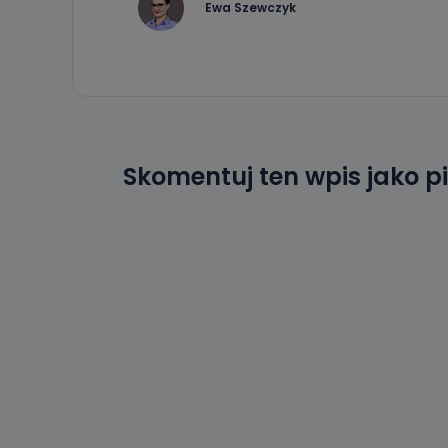
Ewa Szewczyk
19 dostępu do 
ich sprostowan
sprzeciwu wobe
Do kiedy
Do czasu wycof
uzasadnionego
Jakie da
Skomentuj ten wpis jako p
Przetwarzane 
Państwa (lub z
źródeł publiczn
adres korespo
oraz partnerzy
Jak skont
Można to zrob
poczta@tvproar