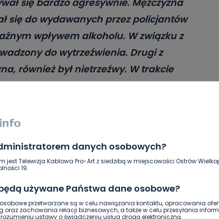
wywał się bardzo agresywnie. Mężczyzna
wał się do wydawanych przez policjantów
yraźnym wpływem alkoholu. W związku z
wadzony do wytrzeźwienia. Drugi z
a, również był nietrzeźwy. W trakcie
nci ujawnili przy nim kilka woreczków z
eczone środki zostały poddane
rmuje asp. Ewa Golińska-Jurasz, oficer
olskim.
administratorem danych osobowych?
m jest Telewizja Kablowa Pro-Art z siedzibą w miejscowości Ostrów Wielkop
ione przy mężczyźnie to ponad 200
lności 19.
ów amfetaminy, marihuana oraz inne
 będą używane Państwa dane osobowe?
 waga zabezpieczonych środków
sobowe przetwarzane są w celu nawiązania kontaktu, opracowania ofert
g oraz zachowania relacji biznesowych, a także w celu przesyłania inform
ozumieniu ustawy o świadczeniu usług drogą elektroniczną.