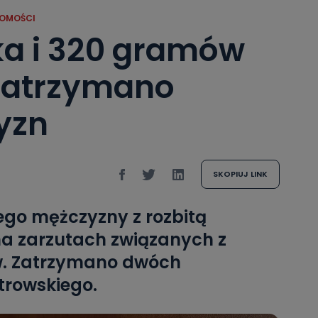
OMOŚCI
ka i 320 gramów
Zatrzymano
yzn
SKOPIUJ LINK
ego mężczyzny z rozbitą
 na zarzutach związanych z
w. Zatrzymano dwóch
trowskiego.