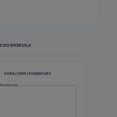
że żądania
enia
 DO DYSKUSJI
nio od
brane ze
taktowy,
racownicy
DODAJ SWÓJ KOMENTARZ
Wiadomość