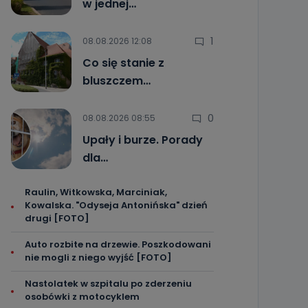
w jednej…
1
08.08.2026 12:08
Co się stanie z
bluszczem…
0
08.08.2026 08:55
Upały i burze. Porady
dla…
Raulin, Witkowska, Marciniak,
Kowalska. "Odyseja Antonińska" dzień
drugi [FOTO]
Auto rozbite na drzewie. Poszkodowani
nie mogli z niego wyjść [FOTO]
Nastolatek w szpitalu po zderzeniu
osobówki z motocyklem