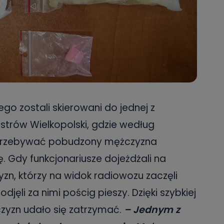
ego zostali skierowani do jednej z
strów Wielkopolski, gdzie według
ł przebywać pobudzony mężczyzna
ę. Gdy funkcjonariusze dojeżdżali na
zn, którzy na widok radiowozu zaczęli
djęli za nimi pościg pieszy. Dzięki szybkiej
zyzn udało się zatrzymać.
– Jednym z