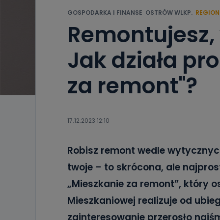
GOSPODARKA I FINANSE
OSTRÓW WLKP.
REGION
Remontujesz, 
Jak działa pr
za remont"?
17.12.2023 12:10
Robisz remont wedle wytycznych
twoje – to skrócona, ale najpro
„Mieszkanie za remont”, który o
Mieszkaniowej realizuje od ubie
zainteresowanie przerosło najśm