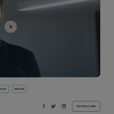
danych osobowych dotyczących Państwa oraz uzyskania ich kopii, a tak
ia, usunięcia danych, ograniczenia ich przetwarzania oraz prawo wniesi
c ich przetwarzania.
 Państwa dane osobowe będą przechowywane?
ania zgody lub, jeśli dane będą przetwarzane na podstawie prawnie
 celu administratora – do momentu wniesienia sprzeciwu.
ne osobowe przetwarzamy?
kategorie Państwa danych osobowych to dane, które pochodzą bezpośred
ostały przekazane w Państwa imieniu) lub dane osobowe, które zostały ze
ie dostępnych, w szczególności: imię i nazwisko, adres e-mail, telefon kon
ndencyjny. Odbiorcą Pastwa danych osobowych są pracownicy i współp
 wspomagający administratora w jego biznesowej działalności.
aktować się z inspektorem danych osobowych?
ić pod numerem telefonu 62 735-51-05 lub e-mailowo pod adresem:
t.pl
mont
MZGM
SKOPIUJ LINK