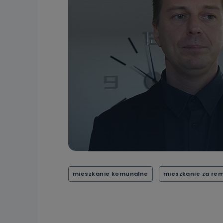
19 dostępu do 
ich sprostowan
sprzeciwu wobe
Do kiedy
Do czasu wycof
uzasadnionego
Jakie da
Przetwarzane 
Państwa (lub z
źródeł publiczn
adres korespo
oraz partnerzy
Jak skont
Można to zrob
poczta@tvproar
mieszkanie komunalne
mieszkanie za re