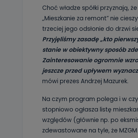
Choć władze spółki przyznają, ż
„Mieszkanie za remont” nie ciesz
trzeciej jego odsłonie do drzwi s
Przyjęliśmy zasadę „kto pierwszy
stanie w obiektywny sposób zde
Zainteresowanie ogromnie wzro
jeszcze przed upływem wyznac
mówi prezes Andrzej Mazurek.
Na czym program polega i w czy
stopniowo ogłasza listę mieszka
względów (głównie np. po eksmis
zdewastowane na tyle, że MZGM 