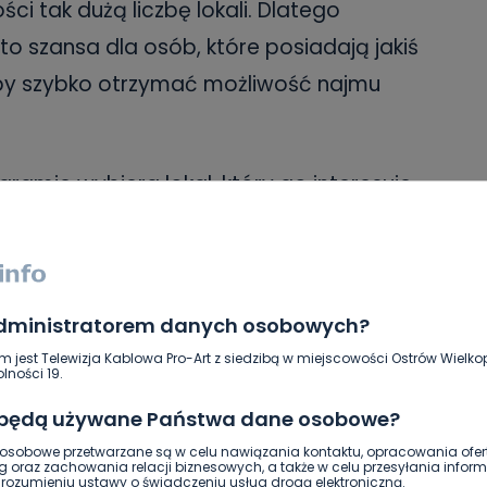
i tak dużą liczbę lokali. Dlatego
o szansa dla osób, które posiadają jakiś
m, by szybko otrzymać możliwość najmu
ramie wybiera lokal, który go interesuje,
ymaganego nakładu pracy w ramach
, zyskuje prawo do najmu. W trzeciej
szkań, m.in. przy ulicy Raszkowskiej,
administratorem danych osobowych?
yzanckiej czy Żwirki.
m jest Telewizja Kablowa Pro-Art z siedzibą w miejscowości Ostrów Wielkop
lności 19.
kadziesiąt lokali, które pozostają
 będą używane Państwa dane osobowe?
an techniczny, a które mogłyby zostać
sobowe przetwarzane są w celu nawiązania kontaktu, opracowania ofert
u „Mieszkanie za remont”.
– Niektóre są
g oraz zachowania relacji biznesowych, a także w celu przesyłania inform
ozumieniu ustawy o świadczeniu usług drogą elektroniczną.