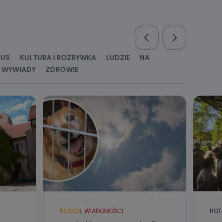
nio od
brane ze
taktowy,
racownicy
RUS
KULTURA I ROZRYWKA
LUDZIE
NA
WYWIADY
ZDROWIE
REGION
WIADOMOŚCI
HOT