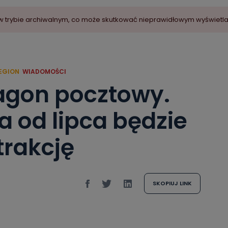
ny w trybie archiwalnym, co może skutkować nieprawidłowym wyświetl
EGION
WIADOMOŚCI
gon pocztowy.
 od lipca będzie
trakcję
SKOPIUJ LINK