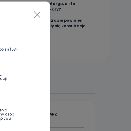
spełnił warunki przetargu, a kto
próbował wrócić do gry?
Czy aquapark w Ostrowie powinien
powstać? Rozpoczęły się konsultacje
olski (63-
,
acji
 DO DYSKUSJI
enia
DODAJ SWÓJ KOMENTARZ
ony osób
epływu
Wiadomość