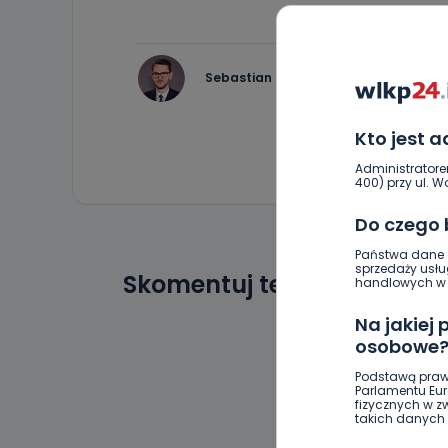
Sebastian Matyszczak
Kto jest 
Administratore
400) przy ul. Wo
Do czego
Państwa dane o
sprzedaży usłu
Skomentuj ten wpis jako p
handlowych w r
Na jakiej
osobowe
Podstawą praw
Parlamentu Euro
fizycznych w 
takich danych 