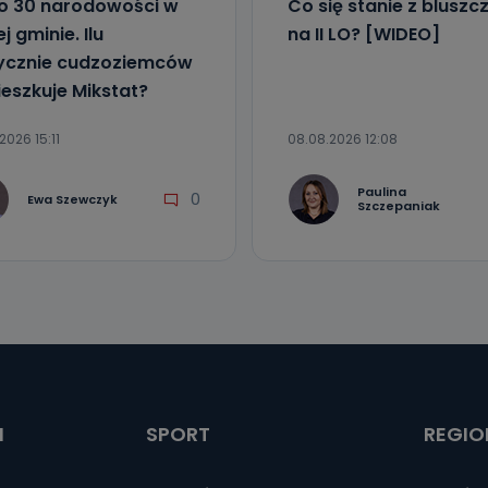
ko 30 narodowości w
Co się stanie z blusz
j gminie. Ilu
na II LO? [WIDEO]
ycznie cudzoziemców
eszkuje Mikstat?
2026 15:11
08.08.2026 12:08
Paulina
0
Ewa Szewczyk
Szczepaniak
I
SPORT
REGIO