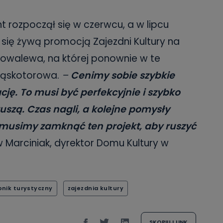
 rozpoczął się w czerwcu, a w lipcu
się żywą promocją Zajezdni Kultury na
Kowalewa, na której ponownie w te
wąskotorowa.
–
Cenimy sobie szybkie
ację. To musi być perfekcyjnie i szybko
ruszą. Czas nagli, a kolejne pomysły
 musimy zamknąć ten projekt, aby ruszyć
Marciniak, dyrektor Domu Kultury w
nik turystyczny
zajezdnia kultury
SKOPIUJ LINK