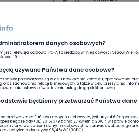
NAPISZ DO AUTORA
administratorem danych osobowych?
m jest Telewizja Kablowa Pro-Art z siedzibą w miejscowości Ostrów Wielkop
lności 19.
 będą używane Państwa dane osobowe?
sobowe przetwarzane są w celu nawiązania kontaktu, opracowania ofert
g oraz zachowania relacji biznesowych, a także w celu przesyłania inform
ierwszy!
DOŁĄCZ
ozumieniu ustawy o świadczeniu usług drogą elektroniczną.
 podstawie będziemy przetwarzać Państwa dane
?
ną przetwarzania Państwa danych osobowych, jest artykuł 6 Rozporządz
pejskiego i Rady (UE) 2016/679 z dnia 27 kwietnia 2016 r. w sprawie ochr
związku z przetwarzaniem danych osobowych w sprawie swobodnego prz
oraz uchylenia dyrektywy 95/46/WE (RODO).