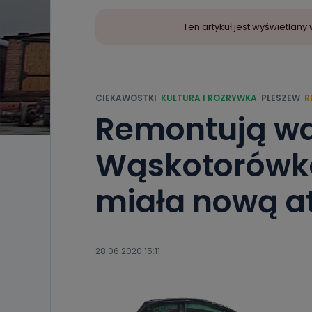
Ten artykuł jest wyświetla
CIEKAWOSTKI
KULTURA I ROZRYWKA
PLESZEW
R
Remontują wa
Wąskotorówka
miała nową a
28.06.2020 15:11