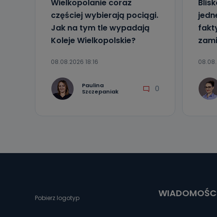
Wielkopolanie coraz
Blis
częściej wybierają pociągi.
jedne
Jak na tym tle wypadają
fakt
Koleje Wielkopolskie?
zami
08.08.2026 18:16
08.08.
Paulina
0
Szczepaniak
WIADOMOŚC
Pobierz logotyp