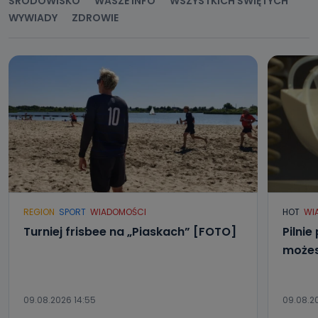
ŚRODOWISKO
WASZE INFO
WSZYSTKICH ŚWIĘTYCH
WYWIADY
ZDROWIE
REGION
SPORT
WIADOMOŚCI
HOT
WI
Turniej frisbee na „Piaskach” [FOTO]
Pilnie
możes
09.08.2026 14:55
09.08.20