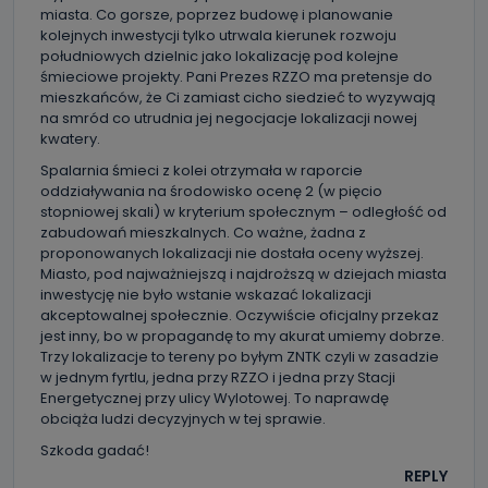
Kablowej Pro-Art z siedzibą w miejscowości Ostrów
miasta. Co gorsze, poprzez budowę i planowanie
Wielkopolski (63-400) przy ul. Wolności 19.
kolejnych inwestycji tylko utrwala kierunek rozwoju
południowych dzielnic jako lokalizację pod kolejne
Kiedy i komu możemy przekazać
śmieciowe projekty. Pani Prezes RZZO ma pretensje do
Państwa dane?
mieszkańców, że Ci zamiast cicho siedzieć to wyzywają
na smród co utrudnia jej negocjacje lokalizacji nowej
Telewizja Kablowa Pro-Art z siedzibą w miejscowości
Ostrów Wielkopolski (63-400) przy ul. Wolności 19 nie
kwatery.
przekazuje Państwa danych osobowych podmiotom
trzecim, jak również nie są one wykorzystywane w
Spalarnia śmieci z kolei otrzymała w raporcie
procesach zautomatyzowanego profilowania.
oddziaływania na środowisko ocenę 2 (w pięcio
stopniowej skali) w kryterium społecznym – odległość od
Co mogą Państwo zrobić z
zabudowań mieszkalnych. Co ważne, żadna z
przekazanymi nam danymi?
proponowanych lokalizacji nie dostała oceny wyższej.
Miasto, pod najważniejszą i najdroższą w dziejach miasta
Po wyrażeniu zgody na przetwarzanie danych osobowych,
inwestycję nie było wstanie wskazać lokalizacji
mają Państwo prawo do żądania od Telewizji Kablowa
Pro-Art z siedzibą w miejscowości Ostrów Wielkopolski (63-
akceptowalnej społecznie. Oczywiście oficjalny przekaz
400) przy ul. Wolności 19 dostępu do danych osobowych
jest inny, bo w propagandę to my akurat umiemy dobrze.
dotyczących Państwa oraz uzyskania ich kopii, a także
Trzy lokalizacje to tereny po byłym ZNTK czyli w zasadzie
żądania ich sprostowania, usunięcia danych,
ograniczenia ich przetwarzania oraz prawo wniesienia
w jednym fyrtlu, jedna przy RZZO i jedna przy Stacji
sprzeciwu wobec ich przetwarzania.
Energetycznej przy ulicy Wylotowej. To naprawdę
obciąża ludzi decyzyjnych w tej sprawie.
Do kiedy Państwa dane osobowe będą
Szkoda gadać!
przechowywane?
REPLY