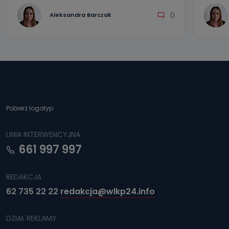
0
Aleksandra Barczak
Pobierz logotyp
LINIA INTERWENCYJNA
661 997 997
REDAKCJA
62 735 22 22
redakcja@wlkp24.info
DZIAŁ REKLAMY