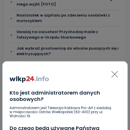
niego wyjść [FOTO]
Nastolatek w szpitalu po zderzeniu osobówki z
motocyklem
Uważaj na oszustwo! Przychodzą maile z
fałszywego e-Urzędu Skarbowego
Jak wybrać prostownicę do włosów puszących się i
elektryzujących?
Kto jest administratorem danych
KOMENTARZE (2)
osobowych?
Administratorem jest Telewizja Kablowa Pro-Art z siedzibą
w miejscowości Ostrów Wielkopolski (63-400) przy ul.
Wolności 19.
0
0bserwator
Do czego będą używane Państwa