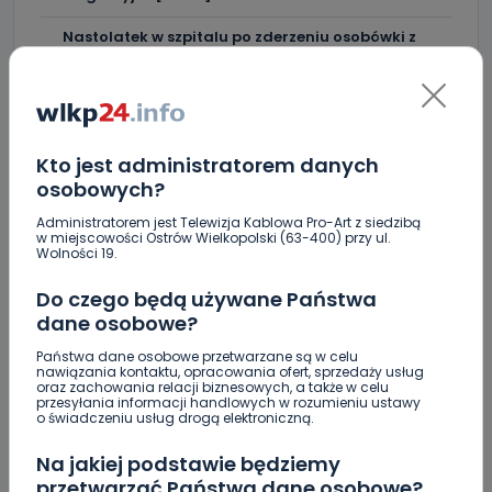
Nastolatek w szpitalu po zderzeniu osobówki z
motocyklem
Uważaj na oszustwo! Przychodzą maile z
fałszywego e-Urzędu Skarbowego
Kto jest administratorem danych
Jak wybrać prostownicę do włosów puszących się i
elektryzujących?
osobowych?
Administratorem jest Telewizja Kablowa Pro-Art z siedzibą
Jakość wody wróciła (prawie) do normy. Jest
w miejscowości Ostrów Wielkopolski (63-400) przy ul.
komunikat sanepidu
Wolności 19.
Zatrzymany w Sośniach. Za połamane tablice
Do czego będą używane Państwa
dane osobowe?
Nowe ustalenia w sprawie OZC. Kto spełnił warunki
przetargu, a kto próbował wrócić do gry?
Państwa dane osobowe przetwarzane są w celu
nawiązania kontaktu, opracowania ofert, sprzedaży usług
oraz zachowania relacji biznesowych, a także w celu
Czy aquapark w Ostrowie powinien powstać?
przesyłania informacji handlowych w rozumieniu ustawy
Rozpoczęły się konsultacje
o świadczeniu usług drogą elektroniczną.
Na jakiej podstawie będziemy
przetwarzać Państwa dane osobowe?