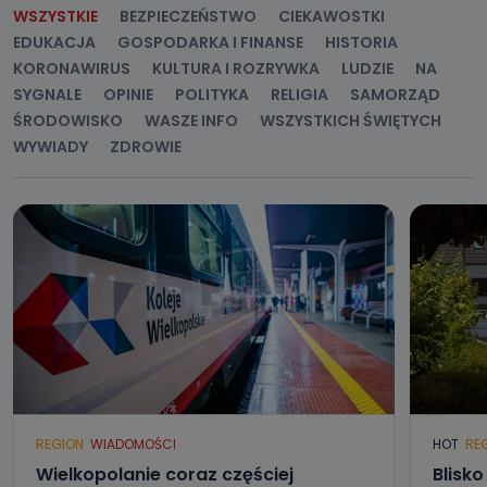
WSZYSTKIE
BEZPIECZEŃSTWO
CIEKAWOSTKI
EDUKACJA
GOSPODARKA I FINANSE
HISTORIA
KORONAWIRUS
KULTURA I ROZRYWKA
LUDZIE
NA
SYGNALE
OPINIE
POLITYKA
RELIGIA
SAMORZĄD
ŚRODOWISKO
WASZE INFO
WSZYSTKICH ŚWIĘTYCH
WYWIADY
ZDROWIE
REGION
WIADOMOŚCI
HOT
RE
Wielkopolanie coraz częściej
Blisk