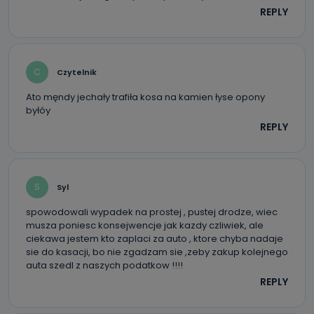
REPLY
C
Czytelnik
Ato męndy jechały trafiła kosa na kamien łyse opony
byłóy
REPLY
S
Syl
spowodowali wypadek na prostej , pustej drodze, wiec
musza poniesc konsejwencje jak kazdy czliwiek, ale
ciekawa jestem kto zaplaci za auto , ktore chyba nadaje
sie do kasacji, bo nie zgadzam sie ,zeby zakup kolejnego
auta szedl z naszych podatkow !!!!
REPLY