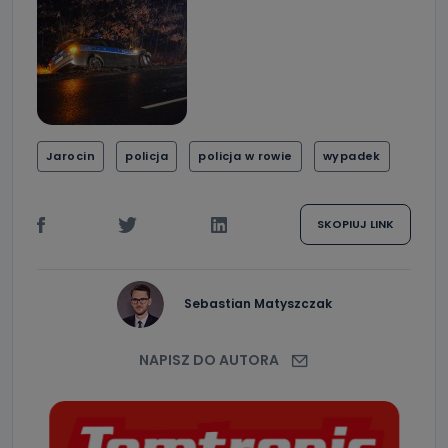
Jarocin
policja
policja w rowie
wypadek
SKOPIUJ LINK
Sebastian Matyszczak
NAPISZ DO AUTORA