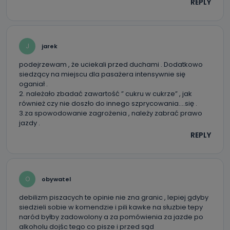
REPLY
J
jarek
podejrzewam , że uciekali przed duchami . Dodatkowo
siedzący na miejscu dla pasażera intensywnie się
oganiał .
2. należało zbadać zawartość ” cukru w cukrze” , jak
również czy nie doszło do innego szprycowania….się .
3.za spowodowanie zagrożenia , należy zabrać prawo
jazdy .
REPLY
O
obywatel
debilizm piszacych te opinie nie zna granic , lepiej gdyby
siedzieli sobie w komendzie i pili kawke na słuzbie tepy
naród byłby zadowolony a za pomówienia za jazde po
alkoholu dojśc tego co pisze i przed sąd