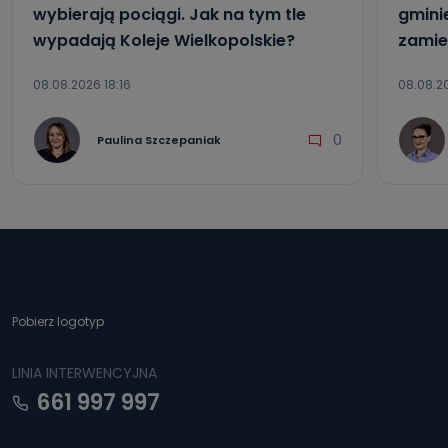
wybierają pociągi. Jak na tym tle
gmini
wypadają Koleje Wielkopolskie?
zamie
08.08.2026 18:16
08.08.20
0
Paulina Szczepaniak
Pobierz logotyp
LINIA INTERWENCYJNA
661 997 997