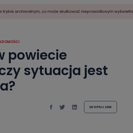
ny w trybie archiwalnym, co może skutkować nieprawidłowym wyświetl
ADOMOŚCI
w powiecie
czy sytuacja jest
na?
SKOPIUJ LINK