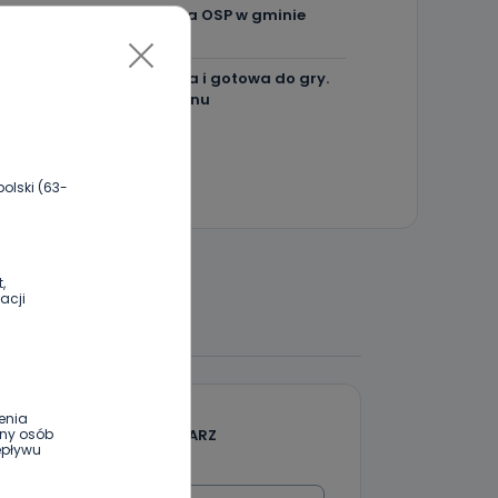
Więcej pieniędzy dla OSP w gminie
Ostrów.
Centra wzmocniona i gotowa do gry.
Chce lepszego seoznu
olski (63-
,
acji
 DO DYSKUSJI
enia
DODAJ SWÓJ KOMENTARZ
ony osób
epływu
Wiadomość