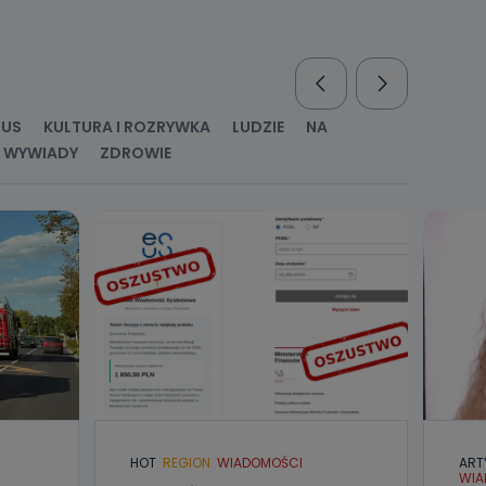
nio od
brane ze
taktowy,
racownicy
RUS
KULTURA I ROZRYWKA
LUDZIE
NA
WYWIADY
ZDROWIE
HOT
REGION
WIADOMOŚCI
ART
WIA