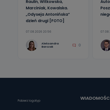
Raulin, Witkowska,
Auto
Marciniak, Kowalska.
Posz
„Odyseja Antonińska”
nieg
dzień drugi [FOTO]
07.08.2026 20:56
07.08.
Aleksandra
0
Barczak
WIADOMOŚC
Pobierz logotyp