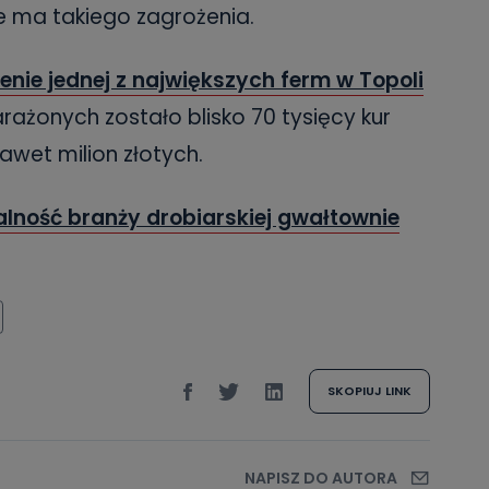
e ma takiego zagrożenia.
nie jednej z największych ferm w Topoli
arażonych zostało blisko 70 tysięcy kur
awet milion złotych.
alność branży drobiarskiej gwałtownie
SKOPIUJ LINK
NAPISZ DO AUTORA