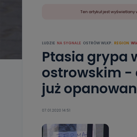
Ten artykuł jest wyświetla
LUDZIE
NA SYGNALE
OSTRÓW WLKP.
REGION
WI
Ptasia grypa 
ostrowskim - 
już opanowa
07.01.2020 14:51