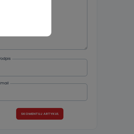
wnym oraz
e jest to
 dowolny,
Kablowej
l. Wolności
e
Podpis
ania od
Email
. Wolności
że żądania
enia