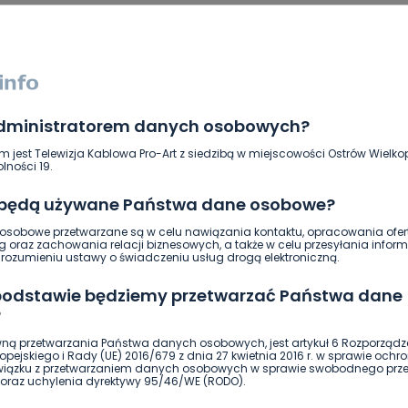
administratorem danych osobowych?
m jest Telewizja Kablowa Pro-Art z siedzibą w miejscowości Ostrów Wielkop
lności 19.
 będą używane Państwa dane osobowe?
sobowe przetwarzane są w celu nawiązania kontaktu, opracowania ofert
g oraz zachowania relacji biznesowych, a także w celu przesyłania inform
ierwszy!
DOŁĄCZ
ozumieniu ustawy o świadczeniu usług drogą elektroniczną.
 podstawie będziemy przetwarzać Państwa dane
?
ną przetwarzania Państwa danych osobowych, jest artykuł 6 Rozporządz
pejskiego i Rady (UE) 2016/679 z dnia 27 kwietnia 2016 r. w sprawie ochr
związku z przetwarzaniem danych osobowych w sprawie swobodnego prz
oraz uchylenia dyrektywy 95/46/WE (RODO).