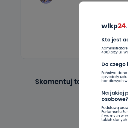
Kto jest 
Administratore
400) przy ul. Wo
Do czego
Państwa dane o
sprzedaży usłu
Skomentuj ten wpis jako p
handlowych w r
Na jakiej
osobowe
Podstawą praw
Parlamentu Euro
fizycznych w 
takich danych 