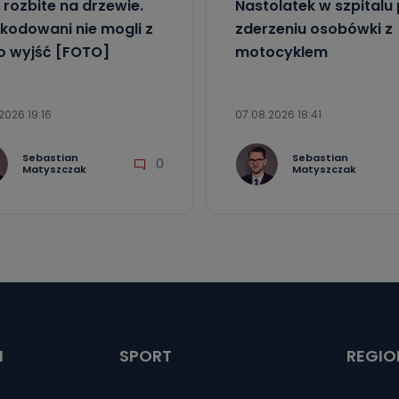
 rozbite na drzewie.
Nastolatek w szpitalu
kodowani nie mogli z
zderzeniu osobówki z
o wyjść [FOTO]
motocyklem
2026 19:16
07.08.2026 18:41
Sebastian
Sebastian
0
Matyszczak
Matyszczak
I
SPORT
REGIO