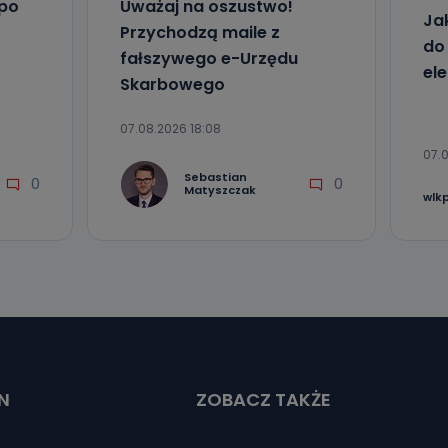
 po
Uważaj na oszustwo!
Ja
Przychodzą maile z
do
fałszywego e-Urzędu
el
Skarbowego
07.08.2026 18:08
07.0
Sebastian
0
0
Matyszczak
wlk
N
ZOBACZ TAKŻE