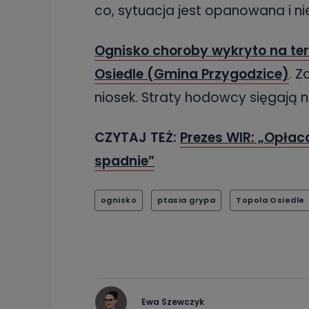
co, sytuacja jest opanowana i ni
Ognisko choroby wykryto na tere
Osiedle (Gmina Przygodzice)
. Z
niosek. Straty hodowcy sięgają n
CZYTAJ TEŻ:
Prezes WIR: „Opłac
spadnie”
ognisko
ptasia grypa
Topola Osiedle
Ewa Szewczyk