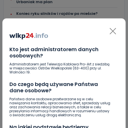
Urbaniak ma plan
Koniec ryku silników i rajdów po mieście?
Skomentuj ten wpis jako pierwszy!
Kto jest administratorem danych
osobowych?
DOŁĄCZ DO DYSKUSJI
Administratorem jest Telewizja Kablowa Pro-Art z siedzibą
w miejscowości Ostrów Wielkopolski (63-400) przy ul.
Wolności 19.
Do czego będą używane Państwa
dane osobowe?
DODAJ SWÓJ KOMENTARZ
Państwa dane osobowe przetwarzane są w celu
nawiązania kontaktu, opracowania ofert, sprzedaży usług
oraz zachowania relacji biznesowych, a także w celu
Wiadomość
przesyłania informacji handlowych w rozumieniu ustawy
o świadczeniu usług drogą elektroniczną.
Na jakiej podstawie będziemy