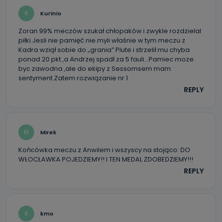
Po wyrażeniu zgody na przetwarzanie danych osobowych,
mają Państwo prawo do żądania od Telewizji Kablowa
K
Kurinio
Pro-Art z siedzibą w miejscowości Ostrów Wielkopolski (63-
400) przy ul. Wolności 19 dostępu do danych osobowych
dotyczących Państwa oraz uzyskania ich kopii, a także
Zoran 99% meczów szukał chłopaków i zwykle rozdzielal
żądania ich sprostowania, usunięcia danych,
piłki.Jesli nie pamięć nie.myli właśnie w tym meczu z
ograniczenia ich przetwarzania oraz prawo wniesienia
Kadra wziął sobie do „grania” Plute i strzelił mu chyba
sprzeciwu wobec ich przetwarzania.
ponad 20 pkt ,a Andrzej spadł za 5 fauli…Pamiec moze
byc zawodna ,ale do ekipy z Sessomsem mam
Do kiedy Państwa dane osobowe będą
sentyment.Zatem rozwiązanie nr 1
przechowywane?
REPLY
Do czasu wycofania zgody lub, jeśli dane będą
przetwarzane na podstawie prawnie uzasadnionego celu
administratora – do momentu wniesienia sprzeciwu.
Jakie dane osobowe przetwarzamy?
M
Mirek
Przetwarzane kategorie Państwa danych osobowych to
Końcówka meczu z Anwilem i wszyscy na stojąco: DO
dane, które pochodzą bezpośrednio od Państwa (lub
WŁOCŁAWKA POJEDZIEMY!! I TEN MEDAL ZDOBEDZIEMY!!!
zostały przekazane w Państwa imieniu) lub dane osobowe,
które zostały zebrane ze źródeł publicznie dostępnych, w
REPLY
szczególności: imię i nazwisko, adres e-mail, telefon
kontaktowy, adres korespondencyjny. Odbiorcą Pastwa
danych osobowych są pracownicy i współpracownicy
oraz partnerzy wspomagający administratora w jego
biznesowej działalności.
K
kmo
Jak skontaktować się z inspektorem