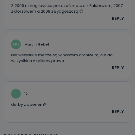
Z 2006 r. moglibyście pokazać mecze z Falubazem, 2007
danych osobowych?
z Gorzowem a 2008 z Bydgoszczą 😉
Można to zrobić pod numerem telefonu 62 735-51-05 lub
REPLY
e-mailowo pod adresem: poczta@tvproart.pl
MG
Marcin Gebel
Nie wszystkie mecze są w naszym archiwum, nie do
wszystkich mieliśmy prawa.
REPLY
1
12
derby z openem?
REPLY