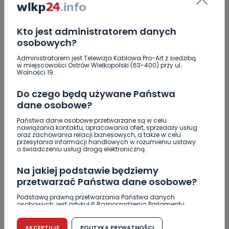
Kto jest administratorem danych
0
08.08.2026 08:55
osobowych?
Upały i burze. Porady dla…
Administratorem jest Telewizja Kablowa Pro-Art z siedzibą
w miejscowości Ostrów Wielkopolski (63-400) przy ul.
Wolności 19.
Raulin, Witkowska, Marciniak, Kowalska. "Odyseja
Antonińska" dzień drugi [FOTO]
Do czego będą używane Państwa
dane osobowe?
Auto rozbite na drzewie. Poszkodowani nie mogli z
niego wyjść [FOTO]
Państwa dane osobowe przetwarzane są w celu
nawiązania kontaktu, opracowania ofert, sprzedaży usług
oraz zachowania relacji biznesowych, a także w celu
Nastolatek w szpitalu po zderzeniu osobówki z
przesyłania informacji handlowych w rozumieniu ustawy
motocyklem
o świadczeniu usług drogą elektroniczną.
Uważaj na oszustwo! Przychodzą maile z
Na jakiej podstawie będziemy
fałszywego e-Urzędu Skarbowego
przetwarzać Państwa dane osobowe?
Jak wybrać prostownicę do włosów puszących się i
Podstawą prawną przetwarzania Państwa danych
osobowych, jest artykuł 6 Rozporządzenia Parlamentu
elektryzujących?
Europejskiego i Rady (UE) 2016/679 z dnia 27 kwietnia 2016
r. w sprawie ochrony osób fizycznych w związku z
przetwarzaniem danych osobowych w sprawie
Jakość wody wróciła (prawie) do normy. Jest
AKCEPTUJE
POLITYKA PRYWATNOŚCI