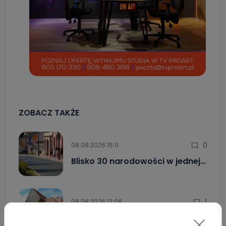
ZOBACZ TAKŻE
0
08.08.2026 15:11
Blisko 30 narodowości w jednej…
1
08.08.2026 12:08
Co się stanie z bluszczem…