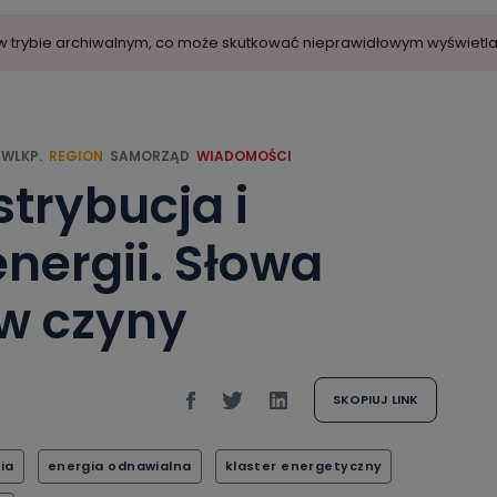
ny w trybie archiwalnym, co może skutkować nieprawidłowym wyświetl
WLKP.
REGION
SAMORZĄD
WIADOMOŚCI
strybucja i
nergii. Słowa
 w czyny
SKOPIUJ LINK
ia
energia odnawialna
klaster energetyczny