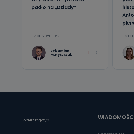
padło na „Dziady”
hist
Anto
pier
07.08.2026 10:51
06.08.
Sebastian
0
Matyszczak
WIADOMOŚC
Pobierz logotyp
CIEKAWOSTKI