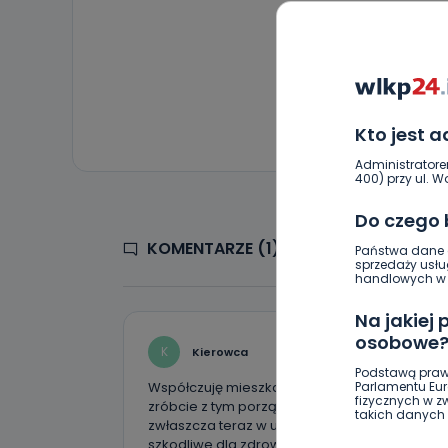
Kto jest 
Administratore
400) przy ul. Wo
Do czego
KOMENTARZE (1)
Państwa dane o
sprzedaży usłu
handlowych w r
Na jakiej
osobowe
K
Kierowca
Podstawą praw
Współczuję mieszkańcom Rabczyna ludzie jak
Parlamentu Euro
fizycznych w 
zróbcie z tym porządek przejeżdżam tam tędy 
takich danych 
zwłaszcza teraz w upalne dni ja nie wiem jak 
szkodliwe dla zdrowia i życia nie wiem kto mą