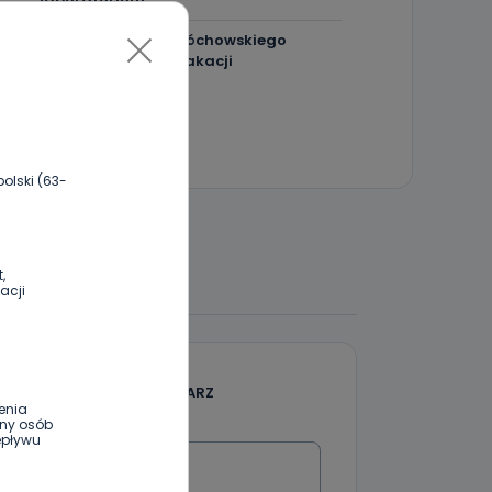
Utrudnienia na Ledóchowskiego
jeszcze do końca wakacji
olski (63-
 DO DYSKUSJI
,
acji
DODAJ SWÓJ KOMENTARZ
enia
ony osób
Wiadomość
epływu