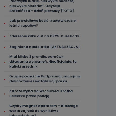
"Niezwykli ludzie, niezwykłe podróże,
niezwykłe historie!”. Odyseja
Antonińska - dzień pierwszy [FOTO]
Jak prawidłowo kosić trawę w czasie
letnich upałów?
Zderzenie kilku aut na DK25. Duże korki
Zaginiona nastolatka [AKTUALIZACJA]
Miał blisko 3 promile, odmówił
składania wyjaśnień. Nieoficjalnie: to
kaliski urzędnik
Drugie podejście. Podpisano umowę na
dokończenie rewitalizacji parku
Z Krotoszyna do Wrocławia. Krótka
ucieczka przed policją
Czysty magnez z potasem – dlaczego
warto zajrzeć do wyników z
laboratorium?