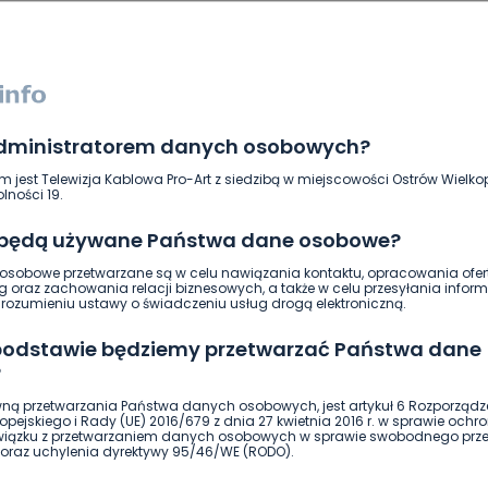
administratorem danych osobowych?
m jest Telewizja Kablowa Pro-Art z siedzibą w miejscowości Ostrów Wielkop
lności 19.
 będą używane Państwa dane osobowe?
DOŁĄCZ
sobowe przetwarzane są w celu nawiązania kontaktu, opracowania ofert
g oraz zachowania relacji biznesowych, a także w celu przesyłania inform
ozumieniu ustawy o świadczeniu usług drogą elektroniczną.
 podstawie będziemy przetwarzać Państwa dane
?
piątek, 24 sierpnia, 2018
ną przetwarzania Państwa danych osobowych, jest artykuł 6 Rozporządz
 wy możecie żyć w tym smrodzie z oczyszczalni
pejskiego i Rady (UE) 2016/679 z dnia 27 kwietnia 2016 r. w sprawie ochr
związku z przetwarzaniem danych osobowych w sprawie swobodnego prz
często i capi tak że trzeba szyby zamykać w aucie
oraz uchylenia dyrektywy 95/46/WE (RODO).
można żyć w smrodzie cały czas przecież to jest
dry zrobił oczyszczalnie ścieków w terenie