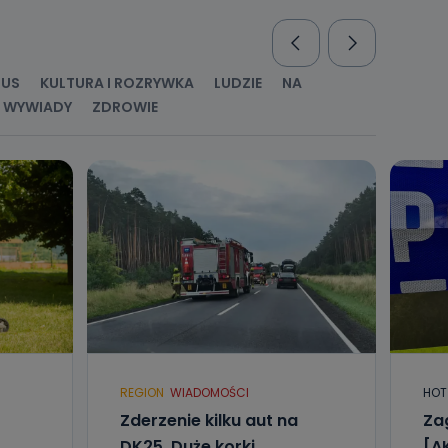
nio od
brane ze
taktowy,
racownicy
RUS
KULTURA I ROZRYWKA
LUDZIE
NA
WYWIADY
ZDROWIE
REGION
WIADOMOŚCI
HOT
Zderzenie kilku aut na
Za
DK25. Duże korki
[A