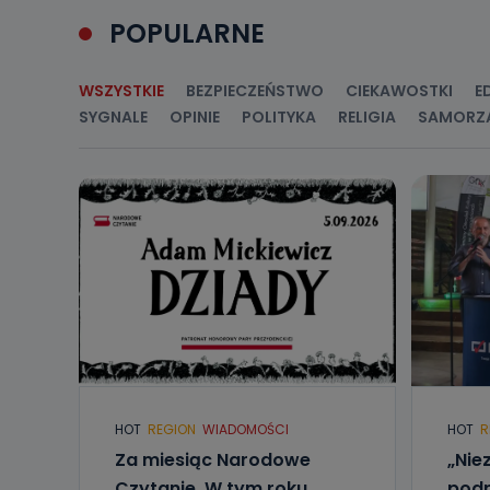
Jakie da
POPULARNE
Przetwarzane 
Państwa (lub z
źródeł publiczn
adres korespo
WSZYSTKIE
BEZPIECZEŃSTWO
CIEKAWOSTKI
E
oraz partnerzy
SYGNALE
OPINIE
POLITYKA
RELIGIA
SAMORZ
Jak skont
Można to zrob
poczta@tvproar
HOT
REGION
WIADOMOŚCI
HOT
R
Za miesiąc Narodowe
„Nie
Czytanie. W tym roku
podr