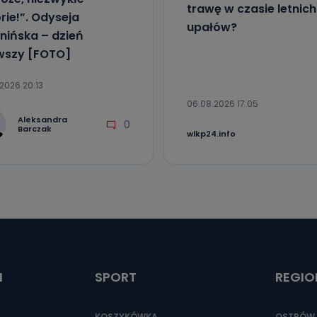
trawę w czasie letnich
orie!”. Odyseja
upałów?
nińska – dzień
wszy [FOTO]
2026 20:13
06.08.2026 17:05
Aleksandra
0
Barczak
wlkp24.info
I
SPORT
REGIO
KOSZYKÓWKA
OSTRÓW 