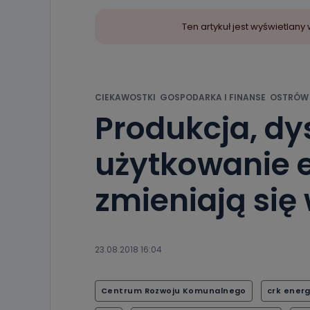
Ten artykuł jest wyświetla
CIEKAWOSTKI
GOSPODARKA I FINANSE
OSTRÓW 
Produkcja, dy
użytkowanie e
zmieniają się
23.08.2018 16:04
Centrum Rozwoju Komunalnego
crk energ