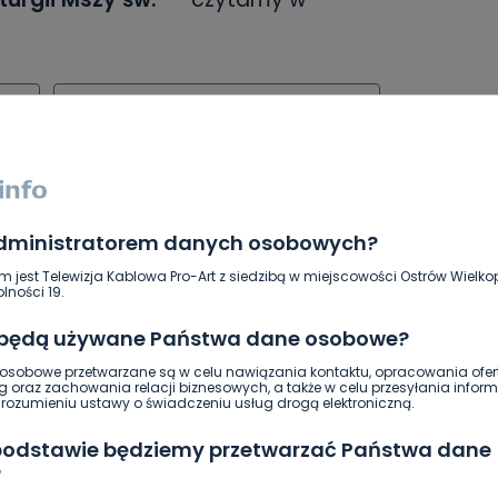
wice
parafia pw. matki boskiej częstochowskiej
SKOPIUJ LINK
administratorem danych osobowych?
m jest Telewizja Kablowa Pro-Art z siedzibą w miejscowości Ostrów Wielkop
lności 19.
NAPISZ DO AUTORA
 będą używane Państwa dane osobowe?
sobowe przetwarzane są w celu nawiązania kontaktu, opracowania ofert
g oraz zachowania relacji biznesowych, a także w celu przesyłania inform
ozumieniu ustawy o świadczeniu usług drogą elektroniczną.
 podstawie będziemy przetwarzać Państwa dane
?
DOŁĄCZ