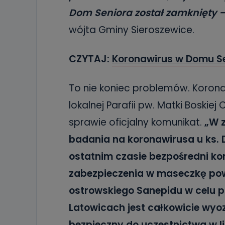
Dom Seniora został zamknięty 
wójta Gminy Sieroszewice.
CZYTAJ:
Koronawirus w Domu S
To nie koniec problemów. Koron
lokalnej Parafii pw. Matki Boskie
sprawie oficjalny komunikat.
„W 
badania na koronawirusa u ks. 
ostatnim czasie bezpośredni ko
zabezpieczenia w maseczkę powin
ostrowskiego Sanepidu w celu 
Latowicach jest całkowicie wyo
bezpieczny do uczestnictwa w li