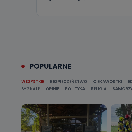
Do kiedy
Do czasu wycof
uzasadnionego
Jakie da
Przetwarzane 
Państwa (lub z
źródeł publiczn
adres korespo
oraz partnerzy
Jak skont
POPULARNE
Można to zrob
poczta@tvproar
WSZYSTKIE
BEZPIECZEŃSTWO
CIEKAWOSTKI
E
SYGNALE
OPINIE
POLITYKA
RELIGIA
SAMORZ