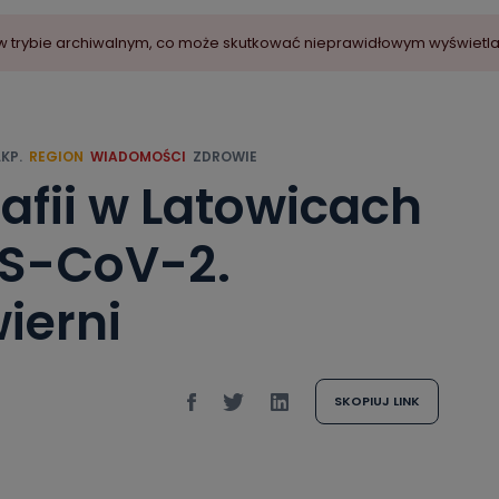
ny w trybie archiwalnym, co może skutkować nieprawidłowym wyświetl
KP.
REGION
WIADOMOŚCI
ZDROWIE
afii w Latowicach
S-CoV-2.
ierni
SKOPIUJ LINK