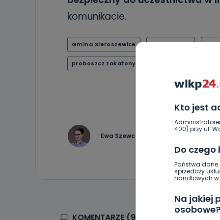
komunikacie.
Gmina Sieroszewice
koronawirus
Lato
proboszcz zakażony
Kto jest 
Administratore
400) przy ul. Wo
Ewa Szewczyk
Do czego
Państwa dane o
sprzedaży usłu
handlowych w r
Na jakiej
osobowe
KOMENTARZE (9)