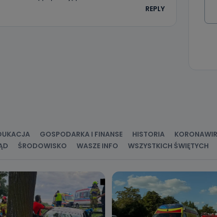
 Państwa dane osobowe będą przechowywane?
REPLY
ania zgody lub, jeśli dane będą przetwarzane na podstawie prawnie
 celu administratora – do momentu wniesienia sprzeciwu.
ne osobowe przetwarzamy?
kategorie Państwa danych osobowych to dane, które pochodzą bezpośred
ostały przekazane w Państwa imieniu) lub dane osobowe, które zostały ze
ie dostępnych, w szczególności: imię i nazwisko, adres e-mail, telefon kon
ndencyjny. Odbiorcą Pastwa danych osobowych są pracownicy i współp
 wspomagający administratora w jego biznesowej działalności.
aktować się z inspektorem danych osobowych?
ić pod numerem telefonu 62 735-51-05 lub e-mailowo pod adresem:
t.pl
DUKACJA
GOSPODARKA I FINANSE
HISTORIA
KORONAWI
ĄD
ŚRODOWISKO
WASZE INFO
WSZYSTKICH ŚWIĘTYCH