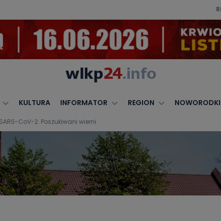
R
KULTURA
INFORMATOR
REGION
NOWORODKI
 SARS-CoV-2. Poszukiwani wierni