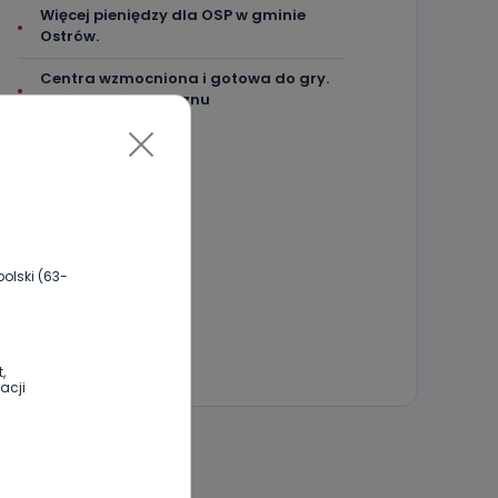
Więcej pieniędzy dla OSP w gminie
Ostrów.
Centra wzmocniona i gotowa do gry.
Chce lepszego seoznu
olski (63-
,
acji
 DO DYSKUSJI