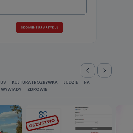
nio od
brane ze
taktowy,
racownicy
RUS
KULTURA I ROZRYWKA
LUDZIE
NA
WYWIADY
ZDROWIE