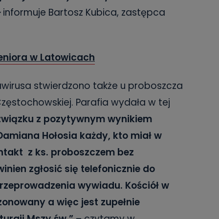
–
informuje Bartosz Kubica, zastępca
eniora w Latowicach
awirusa stwierdzono także u proboszcza
j Częstochowskiej. Parafia wydała w tej
związku z pozytywnym wynikiem
Damiana Hołosia każdy, kto miał w
ntakt z ks. proboszczem bez
ien zgłosić się telefonicznie do
przeprowadzenia wywiadu. Kościół w
zonowany a więc jest zupełnie
turgii Mszy św.”
– czytamy w