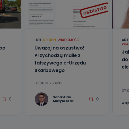
HOT
REGION
WIADOMOŚCI
ART
WIA
 po
Uważaj na oszustwo!
Ja
Przychodzą maile z
do
fałszywego e-Urzędu
el
Skarbowego
07.08.2026 18:08
07.0
Sebastian
0
0
Matyszczak
wlk