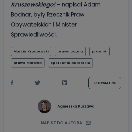
Kruszewskiego!
– napisał Adam
Bodnar, były Rzecznik Praw
Obywatelskich i Minister
Sprawiedliwości.
Marcin Kruszewski
prawa ucznia
prawnik
prawo Marcina
spotkanie autorskie
SKOPIUJ LINK
Agnieszka Kurzawa
NAPISZ DO AUTORA