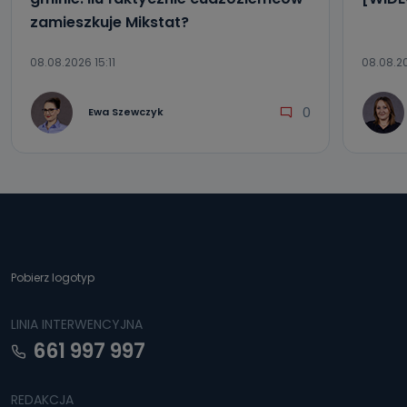
zamieszkuje Mikstat?
08.08.2026 15:11
08.08.2
0
Ewa Szewczyk
Pobierz logotyp
LINIA INTERWENCYJNA
661 997 997
REDAKCJA