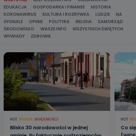
danych osobowych są pracownicy i współpracownicy
EDUKACJA
GOSPODARKA I FINANSE
HISTORIA
oraz partnerzy wspomagający administratora w jego
biznesowej działalności.
KORONAWIRUS
KULTURA I ROZRYWKA
LUDZIE
NA
SYGNALE
OPINIE
POLITYKA
RELIGIA
SAMORZĄD
Jak skontaktować się z inspektorem
ŚRODOWISKO
WASZE INFO
WSZYSTKICH ŚWIĘTYCH
danych osobowych?
WYWIADY
ZDROWIE
Można to zrobić pod numerem telefonu 62 735-51-05 lub
e-mailowo pod adresem: poczta@tvproart.pl
HOT
REGION
WIADOMOŚCI
HOT
RE
Blisko 30 narodowości w jednej
Co się
gminie. Ilu faktycznie cudzoziemców
[WIDE