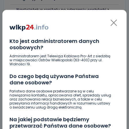
Nastolatek w szpitalu po zderzeniu osobówki z
motocyklem
Uważaj na oszustwo! Przychodzą maile z
fałszywego e-Urzędu Skarbowego
Kto jest administratorem danych
Jak wybrać prostownicę do włosów puszących się i
osobowych?
elektryzujących?
Administratorem jest Telewizja Kablowa Pro-Art z siedzibą
Jakość wody wróciła (prawie) do normy. Jest
w miejscowości Ostrów Wielkopolski (63-400) przy ul.
komunikat sanepidu
Wolności 19.
Do czego będą używane Państwa
Zatrzymany w Sośniach. Za połamane tablice
dane osobowe?
Nowe ustalenia w sprawie OZC. Kto spełnił warunki
Państwa dane osobowe przetwarzane są w celu
przetargu, a kto próbował wrócić do gry?
nawiązania kontaktu, opracowania ofert, sprzedaży usług
oraz zachowania relacji biznesowych, a także w celu
Czy aquapark w Ostrowie powinien powstać?
przesyłania informacji handlowych w rozumieniu ustawy
o świadczeniu usług drogą elektroniczną.
Rozpoczęły się konsultacje
Na jakiej podstawie będziemy
"Łącznik" w remoncie. Urząd miejski będzie
przetwarzać Państwa dane osobowe?
większy?