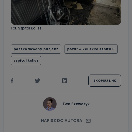
Fot. Szpital Kalisz
poszkodowany pacjent
pożar w kaliskim szpitalu
szpital kalisz
SKOPIUJ LINK
Ewa Szewczyk
NAPISZ DO AUTORA