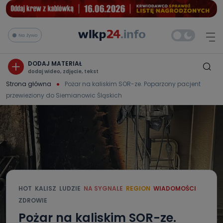
Na żywo
DODAJ MATERIAŁ
dodaj wideo, zdjęcie, tekst
Strona główna
Pożar na kaliskim SOR-ze. Poparzony pacjent
przewieziony do Siemianowic Śląskich
HOT
KALISZ
LUDZIE
NA SYGNALE
REGION
WIADOMOŚCI
ZDROWIE
Pożar na kaliskim SOR-ze.