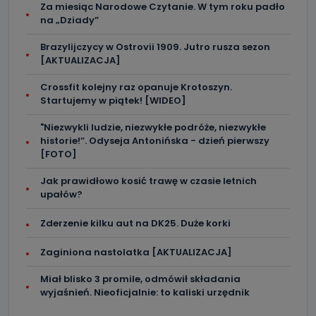
Za miesiąc Narodowe Czytanie. W tym roku padło
dokonać w dowolny, wybrany sposób (e-mail, poczta
tradycyjna) tak, aby dotarła do wiadomości Telewizji
na „Dziady”
Kablowej Pro-Art z siedzibą w miejscowości Ostrów
Wielkopolski (63-400) przy ul. Wolności 19.
Brazylijczycy w Ostrovii 1909. Jutro rusza sezon
[AKTUALIZACJA]
Kiedy i komu możemy przekazać
Państwa dane?
Crossfit kolejny raz opanuje Krotoszyn.
Startujemy w piątek! [WIDEO]
Telewizja Kablowa Pro-Art z siedzibą w miejscowości
Ostrów Wielkopolski (63-400) przy ul. Wolności 19 nie
przekazuje Państwa danych osobowych podmiotom
"Niezwykli ludzie, niezwykłe podróże, niezwykłe
trzecim, jak również nie są one wykorzystywane w
historie!”. Odyseja Antonińska - dzień pierwszy
procesach zautomatyzowanego profilowania.
[FOTO]
Co mogą Państwo zrobić z
Jak prawidłowo kosić trawę w czasie letnich
przekazanymi nam danymi?
upałów?
Po wyrażeniu zgody na przetwarzanie danych osobowych,
mają Państwo prawo do żądania od Telewizji Kablowa
Zderzenie kilku aut na DK25. Duże korki
Pro-Art z siedzibą w miejscowości Ostrów Wielkopolski (63-
400) przy ul. Wolności 19 dostępu do danych osobowych
dotyczących Państwa oraz uzyskania ich kopii, a także
Zaginiona nastolatka [AKTUALIZACJA]
żądania ich sprostowania, usunięcia danych,
ograniczenia ich przetwarzania oraz prawo wniesienia
sprzeciwu wobec ich przetwarzania.
Miał blisko 3 promile, odmówił składania
wyjaśnień. Nieoficjalnie: to kaliski urzędnik
Do kiedy Państwa dane osobowe będą