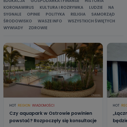
EDUKACJA
GOSPODARKA I FINANSE
HISTORIA
KORONAWIRUS
KULTURA I ROZRYWKA
LUDZIE
NA
SYGNALE
OPINIE
POLITYKA
RELIGIA
SAMORZĄD
ŚRODOWISKO
WASZE INFO
WSZYSTKICH ŚWIĘTYCH
WYWIADY
ZDROWIE
HOT
REGION
WIADOMOŚCI
HOT
RE
Czy aquapark w Ostrowie powinien
„Łącz
powstać? Rozpoczęły się konsultacje
będzi