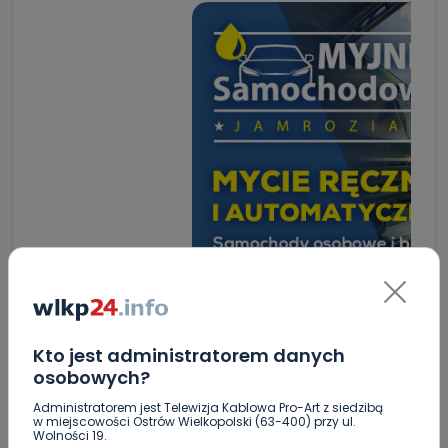
Kto jest administratorem danych
osobowych?
Administratorem jest Telewizja Kablowa Pro-Art z siedzibą
w miejscowości Ostrów Wielkopolski (63-400) przy ul.
ZOBACZ TAKŻE
Wolności 19.