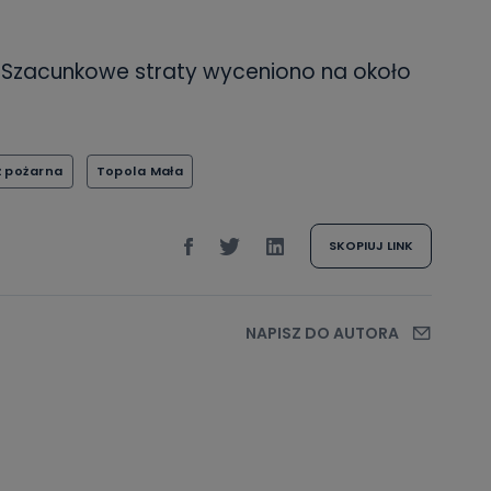
. Szacunkowe straty wyceniono na około
ż pożarna
Topola Mała
SKOPIUJ LINK
NAPISZ DO AUTORA