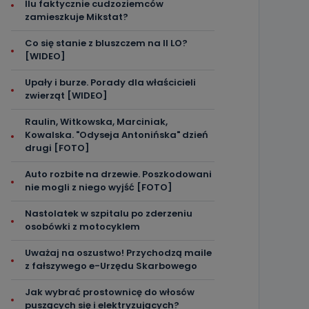
Ilu faktycznie cudzoziemców
zamieszkuje Mikstat?
Co się stanie z bluszczem na II LO?
[WIDEO]
Upały i burze. Porady dla właścicieli
zwierząt [WIDEO]
Raulin, Witkowska, Marciniak,
Kowalska. "Odyseja Antonińska" dzień
drugi [FOTO]
Auto rozbite na drzewie. Poszkodowani
nie mogli z niego wyjść [FOTO]
Nastolatek w szpitalu po zderzeniu
osobówki z motocyklem
Uważaj na oszustwo! Przychodzą maile
z fałszywego e-Urzędu Skarbowego
Jak wybrać prostownicę do włosów
puszących się i elektryzujących?