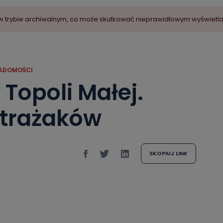
ny w trybie archiwalnym, co może skutkować nieprawidłowym wyświetl
ADOMOŚCI
Topoli Małej.
strażaków
SKOPIUJ LINK