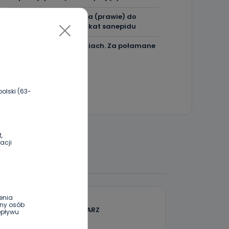
Jakość wody wróciła (prawie) do
normy. Jest komunikat sanepidu
Zatrzymany w Sośniach. Za połamane
tablice
olski (63-
,
acji
 DO DYSKUSJI
enia
ony osób
DODAJ SWÓJ KOMENTARZ
epływu