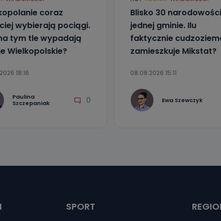
kopolanie coraz
Blisko 30 narodowośc
ciej wybierają pociągi.
jednej gminie. Ilu
na tym tle wypadają
faktycznie cudzozie
je Wielkopolskie?
zamieszkuje Mikstat?
2026 18:16
08.08.2026 15:11
Paulina
0
Ewa Szewczyk
Szczepaniak
I
SPORT
REGIO