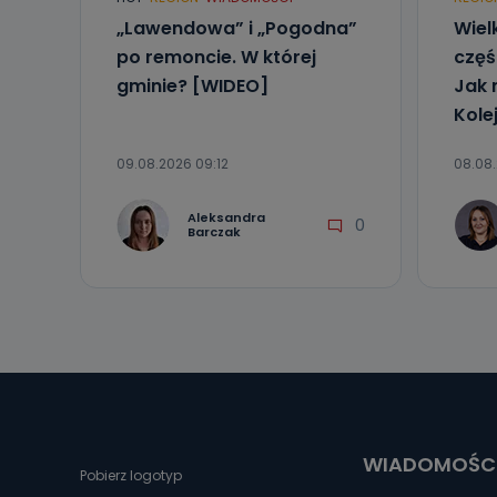
„Lawendowa” i „Pogodna”
Wiel
po remoncie. W której
częś
gminie? [WIDEO]
Jak 
Kole
09.08.2026 09:12
08.08.
Aleksandra
0
Barczak
WIADOMOŚC
Pobierz logotyp