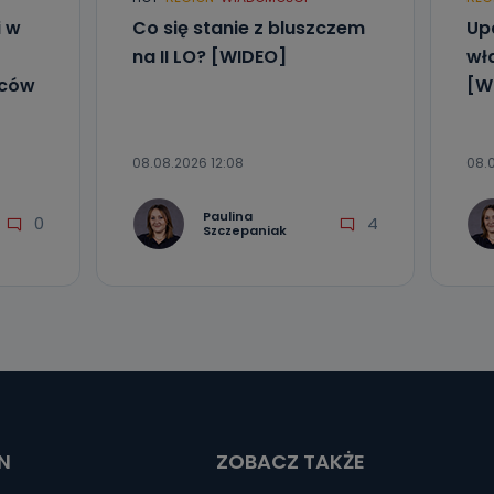
i w
Co się stanie z bluszczem
Upa
na II LO? [WIDEO]
wła
mców
[W
08.08.2026 12:08
08.
Paulina
0
4
Szczepaniak
N
ZOBACZ TAKŻE