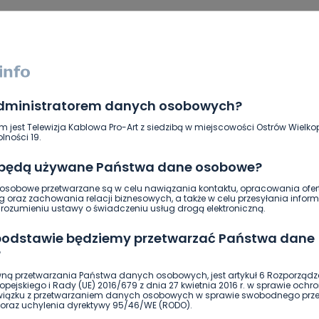
administratorem danych osobowych?
m jest Telewizja Kablowa Pro-Art z siedzibą w miejscowości Ostrów Wielkop
lności 19.
 będą używane Państwa dane osobowe?
sobowe przetwarzane są w celu nawiązania kontaktu, opracowania ofert
g oraz zachowania relacji biznesowych, a także w celu przesyłania inform
ozumieniu ustawy o świadczeniu usług drogą elektroniczną.
ierwszy!
DOŁĄCZ
 podstawie będziemy przetwarzać Państwa dane
?
ną przetwarzania Państwa danych osobowych, jest artykuł 6 Rozporządz
pejskiego i Rady (UE) 2016/679 z dnia 27 kwietnia 2016 r. w sprawie ochr
związku z przetwarzaniem danych osobowych w sprawie swobodnego prz
oraz uchylenia dyrektywy 95/46/WE (RODO).