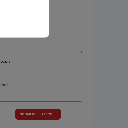
Wiadomość
wnym oraz
e jest to
 dowolny,
Kablowej
l. Wolności
e
Podpis
ania od
. Wolności
Email
że żądania
enia