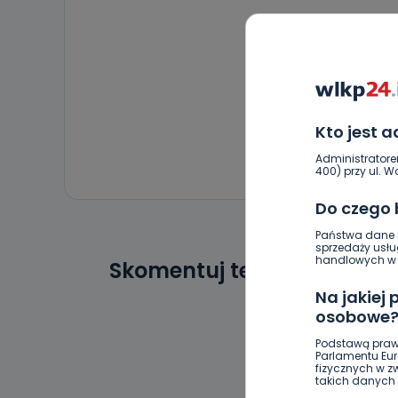
Kto jest 
Administratore
400) przy ul. Wo
Do czego
Państwa dane o
sprzedaży usłu
handlowych w r
Skomentuj ten wpis jako p
Na jakiej
osobowe
Podstawą praw
Parlamentu Euro
fizycznych w 
takich danych 