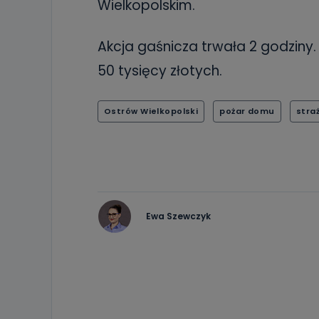
Wielkopolskim.
Akcja gaśnicza trwała 2 godziny
50 tysięcy złotych.
Ostrów Wielkopolski
pożar domu
stra
Ewa Szewczyk