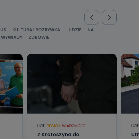
nio od
brane ze
taktowy,
racownicy
RUS
KULTURA I ROZRYWKA
LUDZIE
NA
WYWIADY
ZDROWIE
HOT
REGION
WIADOMOŚCI
HOT
Z Krotoszyna do
Ut