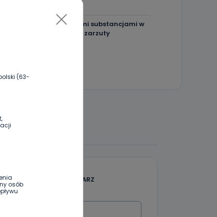
[FOTO]
Rzucał łatwopalnymi substancjami w
strażaków. Usłyszał zarzuty
olski (63-
,
acji
 DO DYSKUSJI
enia
DODAJ SWÓJ KOMENTARZ
ony osób
epływu
Wiadomość