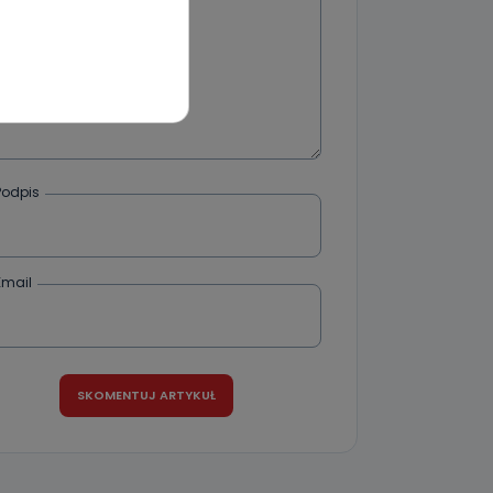
wnym oraz
e jest to
 dowolny,
Kablowej
l. Wolności
e
Podpis
Email
ania od
. Wolności
że żądania
enia