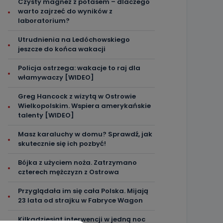
Czysty magnez z potasem – dlaczego
warto zajrzeć do wyników z
laboratorium?
Utrudnienia na Ledóchowskiego
jeszcze do końca wakacji
Policja ostrzega: wakacje to raj dla
włamywaczy [WIDEO]
Greg Hancock z wizytą w Ostrowie
Wielkopolskim. Wspiera amerykańskie
talenty [WIDEO]
Masz karaluchy w domu? Sprawdź, jak
skutecznie się ich pozbyć!
Bójka z użyciem noża. Zatrzymano
czterech mężczyzn z Ostrowa
Przyglądała im się cała Polska. Mijają
23 lata od strajku w Fabryce Wagon
Kilkadziesiąt interwencji w jedną noc