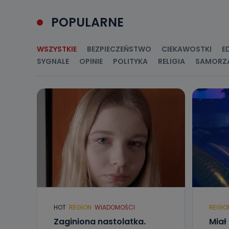
Przetwarzane 
POPULARNE
Państwa (lub z
źródeł publiczn
adres korespo
oraz partnerzy
WSZYSTKIE
BEZPIECZEŃSTWO
CIEKAWOSTKI
E
SYGNALE
OPINIE
POLITYKA
RELIGIA
SAMORZ
Jak skont
Można to zrob
poczta@tvproar
HOT
REGION
WIADOMOŚCI
REGIO
Zaginiona nastolatka.
Miał 