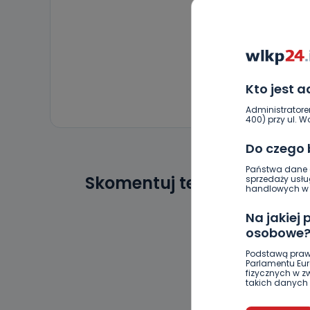
Kto jest 
Administratore
400) przy ul. Wo
Do czego
Państwa dane o
Skomentuj ten wpis jako p
sprzedaży usłu
handlowych w r
Na jakiej
osobowe
Podstawą praw
Parlamentu Euro
fizycznych w 
takich danych 