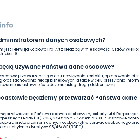
administratorem danych osobowych?
m jest Telewizja Kablowa Pro-Art z siedzibą w miejscowości Ostrów Wielkop
lności 19.
 będą używane Państwa dane osobowe?
sobowe przetwarzane są w celu nawiązania kontaktu, opracowania ofert
ierwszy!
g oraz zachowania relacji biznesowych, a także w celu przesyłania inform
DOŁĄCZ
ozumieniu ustawy o świadczeniu usług drogą elektroniczną.
 podstawie będziemy przetwarzać Państwa dane
?
ną przetwarzania Państwa danych osobowych, jest artykuł 6 Rozporządz
pejskiego i Rady (UE) 2016/679 z dnia 27 kwietnia 2016 r. w sprawie ochr
związku z przetwarzaniem danych osobowych w sprawie swobodnego prz
oraz uchylenia dyrektywy 95/46/WE (RODO).