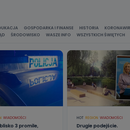
kategorie Państwa danych osobowych to dane, które pochodzą bezpośred
ostały przekazane w Państwa imieniu) lub dane osobowe, które zostały ze
ie dostępnych, w szczególności: imię i nazwisko, adres e-mail, telefon kon
ndencyjny. Odbiorcą Pastwa danych osobowych są pracownicy i współp
 wspomagający administratora w jego biznesowej działalności.
DUKACJA
GOSPODARKA I FINANSE
HISTORIA
KORONAWI
ĄD
ŚRODOWISKO
WASZE INFO
WSZYSTKICH ŚWIĘTYCH
aktować się z inspektorem danych osobowych?
ić pod numerem telefonu 62 735-51-05 lub e-mailowo pod adresem:
t.pl
N
WIADOMOŚCI
HOT
REGION
WIADOMOŚCI
blisko 3 promile,
Drugie podejście.