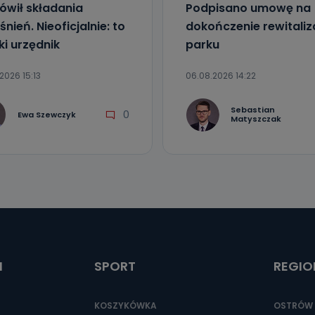
wił składania
Podpisano umowę na
nień. Nieoficjalnie: to
dokończenie rewitaliza
ki urzędnik
parku
2026 15:13
06.08.2026 14:22
Sebastian
0
Ewa Szewczyk
Matyszczak
I
SPORT
REGIO
KOSZYKÓWKA
OSTRÓW 