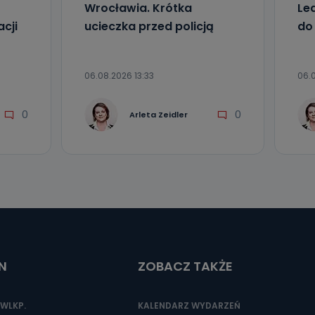
Wrocławia. Krótka
Le
cji
ucieczka przed policją
do
06.08.2026 13:33
06.0
0
0
Arleta Zeidler
N
ZOBACZ TAKŻE
WLKP.
KALENDARZ WYDARZEŃ