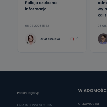
Policja czeka na
odmó
informacje
wyjaś
kalis
06.08.2026 15:32
06.08.
0
Arleta Zeidler
WIADOMOŚC
Pobierz logotyp
CIEKAWOSTKI
LINIA INTERWENCYJNA