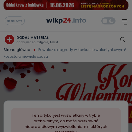
Na żywo
DODAJ MATERIAŁ
dodaj wideo, zdjęcie, tekst
Strona główna
Powalcz o nagrody w konkursie walentynkowym!
Pozostało niewiele czasu
Ten artykuł jest wyświetlany w trybie
archiwalnym, co może skutkować
nieprawidłowym wyświetlaniem niektórych