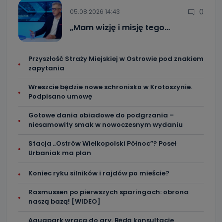
0
05.08.2026 14:43
„Mam wizję i misję tego…
Przyszłość Straży Miejskiej w Ostrowie pod znakiem
zapytania
Wreszcie będzie nowe schronisko w Krotoszynie.
Podpisano umowę
Gotowe dania obiadowe do podgrzania –
niesamowity smak w nowoczesnym wydaniu
Stacja „Ostrów Wielkopolski Północ”? Poseł
Urbaniak ma plan
Koniec ryku silników i rajdów po mieście?
Rasmussen po pierwszych sparingach: obrona
naszą bazą! [WIDEO]
Aquapark wraca do gry. Będą konsultacje