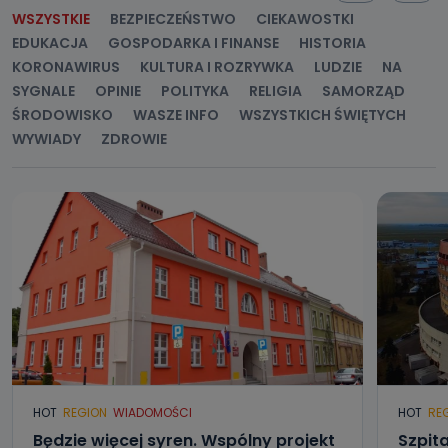
kontaktowy, adres korespondencyjny. Odbiorcą Pastwa
WSZYSTKIE
BEZPIECZEŃSTWO
CIEKAWOSTKI
danych osobowych są pracownicy i współpracownicy
oraz partnerzy wspomagający administratora w jego
EDUKACJA
GOSPODARKA I FINANSE
HISTORIA
biznesowej działalności.
KORONAWIRUS
KULTURA I ROZRYWKA
LUDZIE
NA
Jak skontaktować się z inspektorem
SYGNALE
OPINIE
POLITYKA
RELIGIA
SAMORZĄD
danych osobowych?
ŚRODOWISKO
WASZE INFO
WSZYSTKICH ŚWIĘTYCH
WYWIADY
ZDROWIE
Można to zrobić pod numerem telefonu 62 735-51-05 lub
e-mailowo pod adresem: poczta@tvproart.pl
HOT
REGION
WIADOMOŚCI
HOT
RE
Będzie więcej syren. Wspólny projekt
Szpita