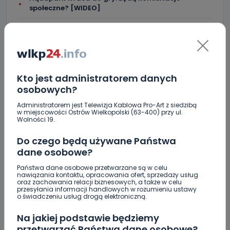
społeczne? [WIDEO]
Ręka dziecka zakleszczona w urządzeniu
kuchennym. Lądował LPR
Przedłużanie włosów w Poznaniu - jak wybrać
metodę, która daje naturalny efekt?
Kto jest administratorem danych
Przedłużony areszt dla byłego prezesa miejskiej
osobowych?
spółki
Administratorem jest Telewizja Kablowa Pro-Art z siedzibą
w miejscowości Ostrów Wielkopolski (63-400) przy ul.
Wolności 19.
Do czego będą używane Państwa
dane osobowe?
Państwa dane osobowe przetwarzane są w celu
KOMENTARZE (1)
nawiązania kontaktu, opracowania ofert, sprzedaży usług
oraz zachowania relacji biznesowych, a także w celu
przesyłania informacji handlowych w rozumieniu ustawy
o świadczeniu usług drogą elektroniczną.
Na jakiej podstawie będziemy
J
Jaśko
przetwarzać Państwa dane osobowe?