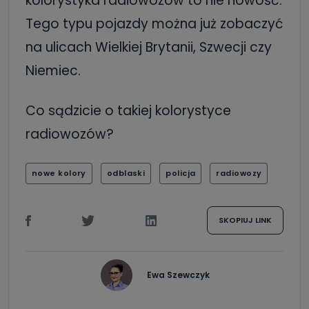
kolorystyka radiowozów to nie nowość.
Tego typu pojazdy można już zobaczyć
na ulicach Wielkiej Brytanii, Szwecji czy
Niemiec.
Co sądzicie o takiej kolorystyce
radiowozów?
nowe kolory
odblaski
policja
radiowozy
SKOPIUJ LINK
Ewa Szewczyk