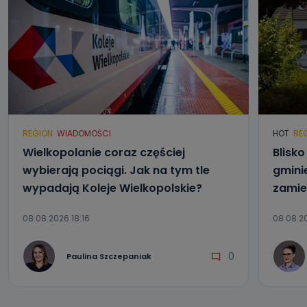
REGION
WIADOMOŚCI
HOT
RE
Wielkopolanie coraz częściej
Blisk
wybierają pociągi. Jak na tym tle
gmini
wypadają Koleje Wielkopolskie?
zamie
08.08.2026 18:16
08.08.20
0
Paulina Szczepaniak