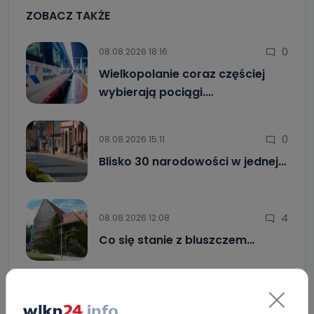
ZOBACZ TAKŻE
0
08.08.2026 18:16
Wielkopolanie coraz częściej
wybierają pociągi.…
0
08.08.2026 15:11
Blisko 30 narodowości w jednej…
4
08.08.2026 12:08
Co się stanie z bluszczem…
Upały i burze. Porady dla właścicieli zwierząt
[WIDEO]