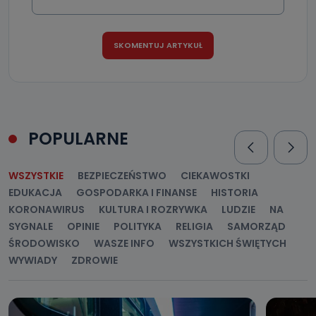
danych osobowych?
Można to zrobić pod numerem telefonu 62 735-51-05 lub
e-mailowo pod adresem: poczta@tvproart.pl
POPULARNE
WSZYSTKIE
BEZPIECZEŃSTWO
CIEKAWOSTKI
EDUKACJA
GOSPODARKA I FINANSE
HISTORIA
KORONAWIRUS
KULTURA I ROZRYWKA
LUDZIE
NA
SYGNALE
OPINIE
POLITYKA
RELIGIA
SAMORZĄD
ŚRODOWISKO
WASZE INFO
WSZYSTKICH ŚWIĘTYCH
WYWIADY
ZDROWIE