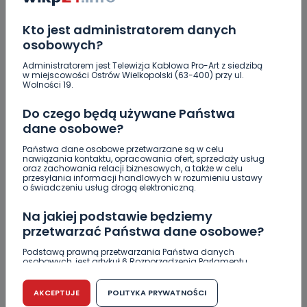
Raulin, Witkowska, Marciniak, Kowalska. "Odyseja
Antonińska" dzień drugi [FOTO]
Kto jest administratorem danych
osobowych?
Auto rozbite na drzewie. Poszkodowani nie mogli z
niego wyjść [FOTO]
Administratorem jest Telewizja Kablowa Pro-Art z siedzibą
w miejscowości Ostrów Wielkopolski (63-400) przy ul.
Wolności 19.
Nastolatek w szpitalu po zderzeniu osobówki z
motocyklem
Do czego będą używane Państwa
dane osobowe?
Uważaj na oszustwo! Przychodzą maile z
fałszywego e-Urzędu Skarbowego
Państwa dane osobowe przetwarzane są w celu
nawiązania kontaktu, opracowania ofert, sprzedaży usług
Jak wybrać prostownicę do włosów puszących się i
oraz zachowania relacji biznesowych, a także w celu
przesyłania informacji handlowych w rozumieniu ustawy
elektryzujących?
o świadczeniu usług drogą elektroniczną.
Jakość wody wróciła (prawie) do normy. Jest
Na jakiej podstawie będziemy
komunikat sanepidu
przetwarzać Państwa dane osobowe?
Zatrzymany w Sośniach. Za połamane tablice
Podstawą prawną przetwarzania Państwa danych
osobowych, jest artykuł 6 Rozporządzenia Parlamentu
Europejskiego i Rady (UE) 2016/679 z dnia 27 kwietnia 2016
Nowe ustalenia w sprawie OZC. Kto spełnił warunki
r. w sprawie ochrony osób fizycznych w związku z
przetargu, a kto próbował wrócić do gry?
przetwarzaniem danych osobowych w sprawie
AKCEPTUJE
POLITYKA PRYWATNOŚCI
swobodnego przepływu takich danych oraz uchylenia