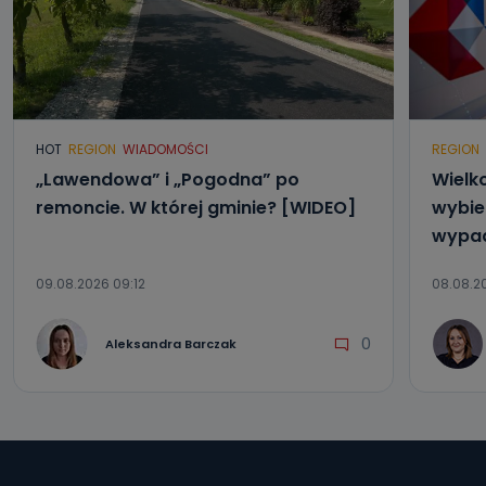
Można to zrobić pod numerem telefonu 62 735-51-05 lub
e-mailowo pod adresem: poczta@tvproart.pl
HOT
REGION
WIADOMOŚCI
REGION
„Lawendowa” i „Pogodna” po
Wielk
remoncie. W której gminie? [WIDEO]
wybier
wypad
09.08.2026 09:12
08.08.20
0
Aleksandra Barczak