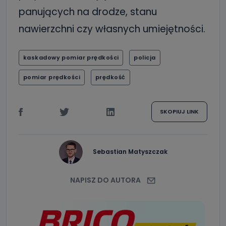
panujących na drodze, stanu
nawierzchni czy własnych umiejętności.
kaskadowy pomiar prędkości
policja
pomiar prędkości
prędkość
SKOPIUJ LINK
Sebastian Matyszczak
NAPISZ DO AUTORA