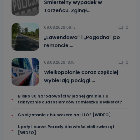
Śmiertelny wypadek w
Torzeńcu. Zginął…
0
09.08.2026 09:12
„Lawendowa” i „Pogodna” po
remoncie.…
0
08.08.2026 18:16
Wielkopolanie coraz częściej
wybierają pociągi.…
Blisko 30 narodowości w jednej gminie. Ilu
faktycznie cudzoziemców zamieszkuje Mikstat?
Co się stanie z bluszczem na II LO? [WIDEO]
Upały i burze. Porady dla właścicieli zwierząt
[WIDEO]