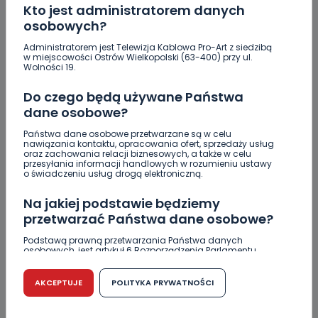
Kto jest administratorem danych
osobowych?
KOMENTARZE (1)
Administratorem jest Telewizja Kablowa Pro-Art z siedzibą
w miejscowości Ostrów Wielkopolski (63-400) przy ul.
Wolności 19.
Do czego będą używane Państwa
dane osobowe?
P
policmajster
Państwa dane osobowe przetwarzane są w celu
cyt.: „Jednak tylko karanie mandatami czy (…) odbieranie
nawiązania kontaktu, opracowania ofert, sprzedaży usług
uprawnień do prowadzenia pojazdów jest JEDYNYM
oraz zachowania relacji biznesowych, a także w celu
przesyłania informacji handlowych w rozumieniu ustawy
celem policji” – święte słowa panie redaktorze! O to
o świadczeniu usług drogą elektroniczną.
właśnie chodzi!
REPLY
Na jakiej podstawie będziemy
przetwarzać Państwa dane osobowe?
Podstawą prawną przetwarzania Państwa danych
osobowych, jest artykuł 6 Rozporządzenia Parlamentu
DOŁĄCZ DO DYSKUSJI
Europejskiego i Rady (UE) 2016/679 z dnia 27 kwietnia 2016
r. w sprawie ochrony osób fizycznych w związku z
przetwarzaniem danych osobowych w sprawie
AKCEPTUJE
POLITYKA PRYWATNOŚCI
swobodnego przepływu takich danych oraz uchylenia
dyrektywy 95/46/WE (RODO).