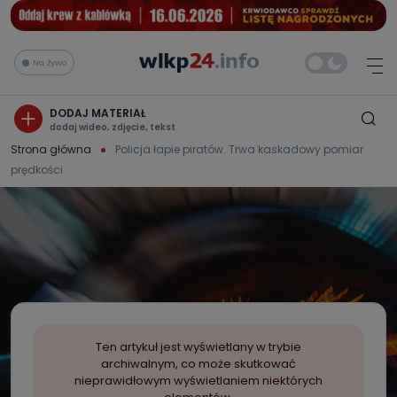
Na żywo
DODAJ MATERIAŁ
dodaj wideo, zdjęcie, tekst
Strona główna
Policja łapie piratów. Trwa kaskadowy pomiar
prędkości
Ten artykuł jest wyświetlany w trybie
archiwalnym, co może skutkować
nieprawidłowym wyświetlaniem niektórych