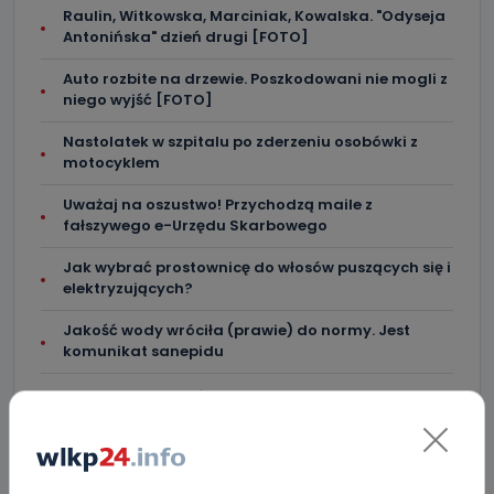
Raulin, Witkowska, Marciniak, Kowalska. "Odyseja
Antonińska" dzień drugi [FOTO]
Auto rozbite na drzewie. Poszkodowani nie mogli z
niego wyjść [FOTO]
Nastolatek w szpitalu po zderzeniu osobówki z
motocyklem
Uważaj na oszustwo! Przychodzą maile z
fałszywego e-Urzędu Skarbowego
Jak wybrać prostownicę do włosów puszących się i
elektryzujących?
Jakość wody wróciła (prawie) do normy. Jest
komunikat sanepidu
Zatrzymany w Sośniach. Za połamane tablice