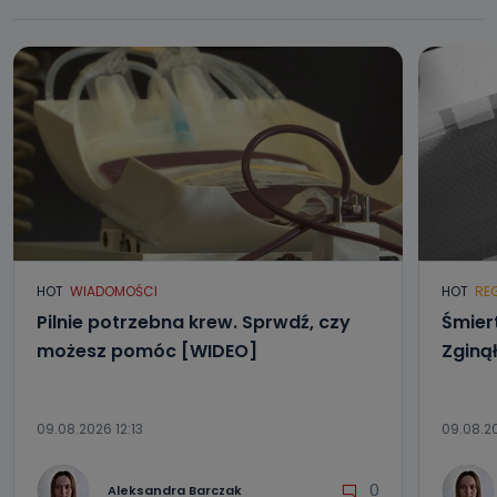
HOT
WIADOMOŚCI
HOT
RE
Pilnie potrzebna krew. Sprwdź, czy
Śmier
możesz pomóc [WIDEO]
Zginą
09.08.2026 12:13
09.08.2
0
Aleksandra Barczak