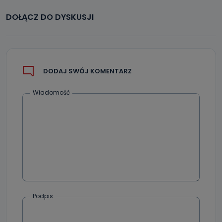
Jak skontaktować się z inspektorem
DOŁĄCZ DO DYSKUSJI
danych osobowych?
Można to zrobić pod numerem telefonu 62 735-51-05 lub
e-mailowo pod adresem: poczta@tvproart.pl
DODAJ SWÓJ KOMENTARZ
Wiadomość
Podpis