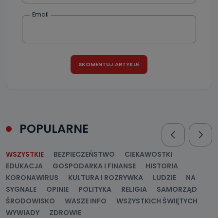
Email
POPULARNE
WSZYSTKIE
BEZPIECZEŃSTWO
CIEKAWOSTKI
EDUKACJA
GOSPODARKA I FINANSE
HISTORIA
KORONAWIRUS
KULTURA I ROZRYWKA
LUDZIE
NA
SYGNALE
OPINIE
POLITYKA
RELIGIA
SAMORZĄD
ŚRODOWISKO
WASZE INFO
WSZYSTKICH ŚWIĘTYCH
WYWIADY
ZDROWIE