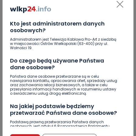
Kto jest administratorem danych
osobowych?
Administratorem jest Telewizja Kablowa Pro-Art z siedzibą
w miejscowości Ostrów Wielkopolski (63-400) przy ul.
Wolności 19.
Do czego będą używane Państwa
dane osobowe?
Państwa dane osobowe przetwarzane są w celu
nawiązania kontaktu, opracowania ofert, sprzedaży usług
oraz zachowania relacji biznesowych, a także w celu
przesyłania informacji handlowych w rozumieniu ustawy
ZOBACZ TAKŻE
o świadczeniu usług drogą elektroniczną.
Na jakiej podstawie będziemy
0
09.08.2026 12:13
przetwarzać Państwa dane osobowe?
Pilnie potrzebna krew. Sprwdź,
Podstawą prawną przetwarzania Państwa danych
czy…
osobowych, jest artykuł 6 Rozporządzenia Parlamentu
Europejskiego i Rady (UE) 2016/679 z dnia 27 kwietnia 2016
r. w sprawie ochrony osób fizycznych w związku z