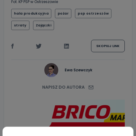
Fot. KP PSP w Ostrzeszowie
hala produkcyjna
pożar
psp ostrzeszów
straty
Zajączki
SKOPIUJ LINK
Ewa Szewczyk
NAPISZ DO AUTORA