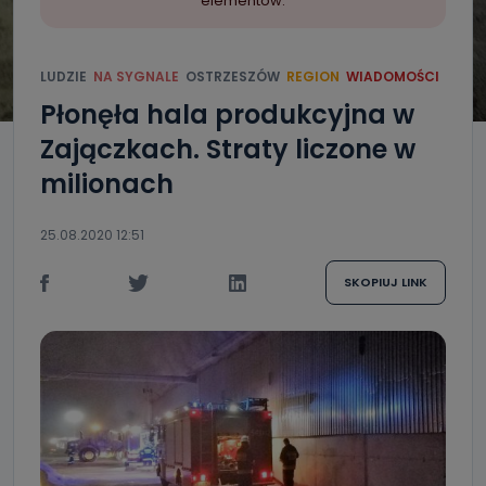
elementów.
LUDZIE
NA SYGNALE
OSTRZESZÓW
REGION
WIADOMOŚCI
Płonęła hala produkcyjna w
Zajączkach. Straty liczone w
milionach
25.08.2020 12:51
SKOPIUJ LINK