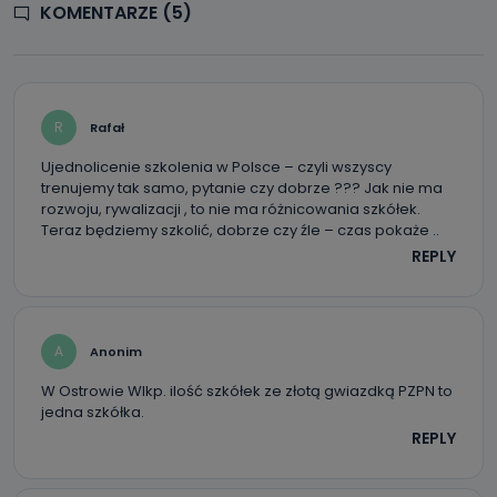
KOMENTARZE (5)
R
Rafał
Ujednolicenie szkolenia w Polsce – czyli wszyscy
trenujemy tak samo, pytanie czy dobrze ??? Jak nie ma
rozwoju, rywalizacji , to nie ma różnicowania szkółek.
Teraz będziemy szkolić, dobrze czy źle – czas pokaże ..
REPLY
A
Anonim
W Ostrowie Wlkp. ilość szkółek ze złotą gwiazdką PZPN to
jedna szkółka.
REPLY