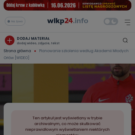
Na żywo
DODAJ MATERIAŁ
dodaj wideo, zdjęcie, tekst
Strona główna
Planowanie szkolenia według Akademii Młodych
Orłów [WIDEO]
Ten artykuł jest wyświetlany w trybie
archiwalnym, co może skutkować
nieprawidłowym wyświetlaniem niektórych