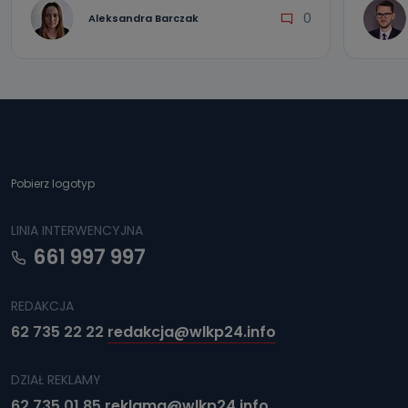
0
Aleksandra Barczak
Pobierz logotyp
LINIA INTERWENCYJNA
661 997 997
REDAKCJA
62 735 22 22
redakcja@wlkp24.info
DZIAŁ REKLAMY
62 735 01 85
reklama@wlkp24.info