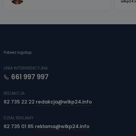
wlkp24.
Pobierz logotyp
LINIA INTERWENCYJNA
661 997 997
REDAKCJA
62 735 22 22
redakcja@wlkp24.info
DZIAŁ REKLAMY
62 735 01 85
reklama@wlkp24.info