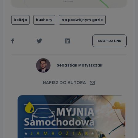
kolizja
kuchary
na podwójnym gazie
SKOPIUJ LINK
Sebastian Matyszczak
NAPISZ DO AUTORA