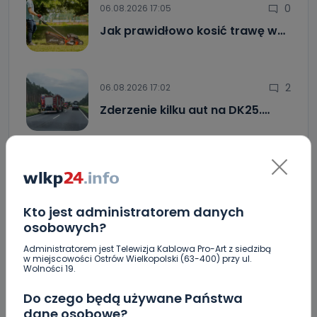
0
06.08.2026 17:05
Jak prawidłowo kosić trawę w…
2
06.08.2026 17:02
Zderzenie kilku aut na DK25.…
Zaginiona nastolatka. Policja czeka na
informacje
Miał blisko 3 promile, odmówił składania
wyjaśnień. Nieoficjalnie: to kaliski urzędnik
Kto jest administratorem danych
osobowych?
Drugie podejście. Podpisano umowę na
dokończenie rewitalizacji parku
Administratorem jest Telewizja Kablowa Pro-Art z siedzibą
w miejscowości Ostrów Wielkopolski (63-400) przy ul.
Wolności 19.
Z Krotoszyna do Wrocławia. Krótka ucieczka przed
policją
Do czego będą używane Państwa
dane osobowe?
Czysty magnez z potasem – dlaczego warto