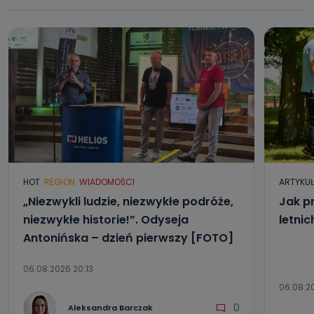
HOT
REGION
WIADOMOŚCI
ARTYKU
„Niezwykli ludzie, niezwykłe podróże,
Jak p
niezwykłe historie!”. Odyseja
letni
Antonińska – dzień pierwszy [FOTO]
06.08.2026 20:13
06.08.2
0
Aleksandra Barczak