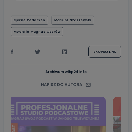
Bjarne Pedersen
Mariusz Staszewski
Moonfin Magnus Ostrów
SKOPIUJ LINK
Archiwum wlkp24.info
NAPISZ DO AUTORA