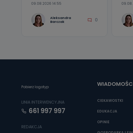
09.08.2026 14:55
09.08.
Aleksandra
0
Barczak
WIADOMOŚC
Pobierz logotyp
CIEKAWOSTKI
LINIA INTERWENCYJNA
661 997 997
EDUKACJA
OPINIE
REDAKCJA
GOSPODARKA I FI