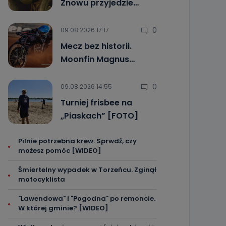
Znowu przyjedzie…
0
09.08.2026 17:17
Mecz bez historii.
Moonfin Magnus…
0
09.08.2026 14:55
Turniej frisbee na
„Piaskach” [FOTO]
Pilnie potrzebna krew. Sprwdź, czy
możesz pomóc [WIDEO]
Śmiertelny wypadek w Torzeńcu. Zginął
motocyklista
"Lawendowa" i "Pogodna" po remoncie.
W której gminie? [WIDEO]