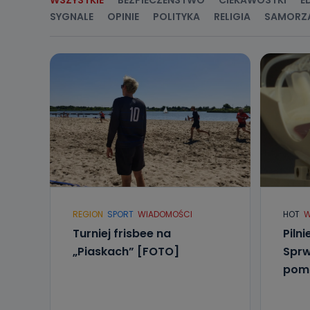
WSZYSTKIE
BEZPIECZEŃSTWO
CIEKAWOSTKI
E
źródeł publiczn
adres korespo
SYGNALE
OPINIE
POLITYKA
RELIGIA
SAMORZ
oraz partnerzy
Jak skont
Można to zrob
poczta@tvproar
REGION
SPORT
WIADOMOŚCI
HOT
W
Turniej frisbee na
Piln
„Piaskach” [FOTO]
Sprw
pom