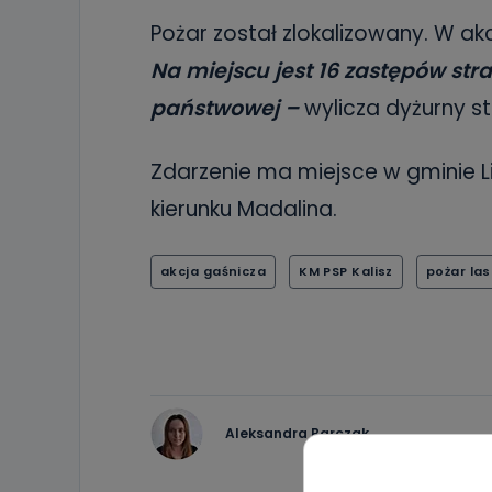
Pożar został zlokalizowany. W akc
Na miejscu jest 16 zastępów stra
państwowej –
wylicza dyżurny s
Zdarzenie ma miejsce w gminie 
kierunku Madalina.
akcja gaśnicza
KM PSP Kalisz
pożar la
Aleksandra Barczak