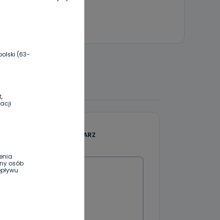
olski (63-
 DO DYSKUSJI
,
acji
DODAJ SWÓJ KOMENTARZ
Wiadomość
enia
ony osób
epływu
wnym oraz
e jest to