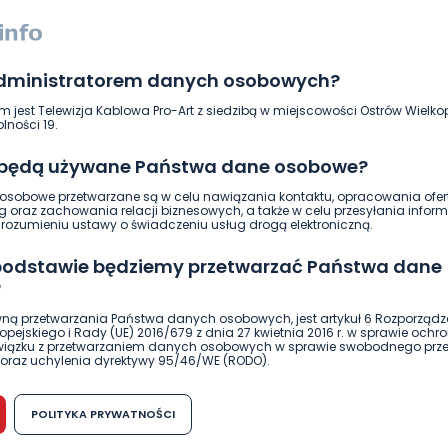
administratorem danych osobowych?
m jest Telewizja Kablowa Pro-Art z siedzibą w miejscowości Ostrów Wielkop
lności 19.
ierwszy!
 będą używane Państwa dane osobowe?
DOŁĄCZ
sobowe przetwarzane są w celu nawiązania kontaktu, opracowania ofert
g oraz zachowania relacji biznesowych, a także w celu przesyłania inform
ozumieniu ustawy o świadczeniu usług drogą elektroniczną.
 podstawie będziemy przetwarzać Państwa dane
?
ną przetwarzania Państwa danych osobowych, jest artykuł 6 Rozporządz
pejskiego i Rady (UE) 2016/679 z dnia 27 kwietnia 2016 r. w sprawie ochr
związku z przetwarzaniem danych osobowych w sprawie swobodnego prz
oraz uchylenia dyrektywy 95/46/WE (RODO).
możliwość cofnięcia zgody?
POLITYKA PRYWATNOŚCI
h osobowych jest dobrowolne, nie jest wymogiem ustawowym lub umo
runku zawarcia umowy. Cofnięcie zgody jest możliwe na każdym etapie i ni