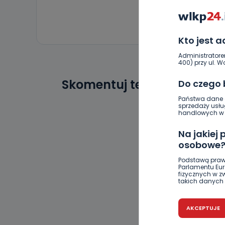
Kto jest 
Administratore
400) przy ul. Wo
Skomentuj ten wpis jako p
Do czego
Państwa dane o
sprzedaży usłu
handlowych w r
Na jakiej
osobowe
Podstawą praw
Parlamentu Euro
fizycznych w 
takich danych 
Czy jest 
AKCEPTUJE
Podanie danyc
nie stanowi wa