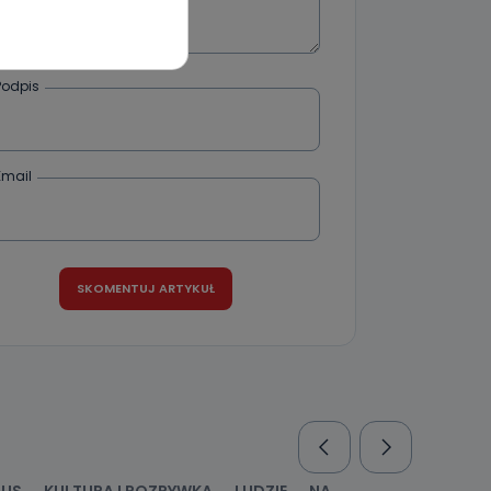
 dowolny,
Kablowej
Podpis
l. Wolności
e
Email
ania od
. Wolności
że żądania
enia
nio od
brane ze