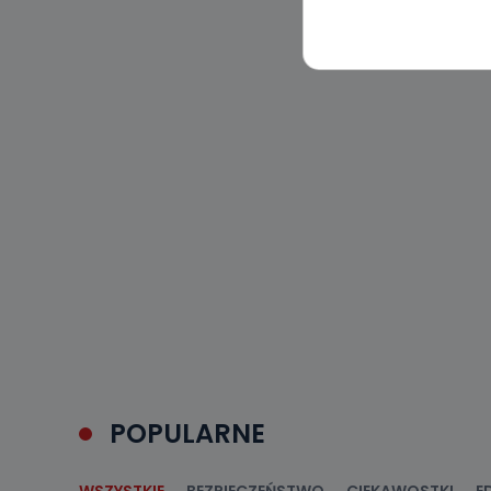
związane z ża
wybrany sposób
Pro-Art z siedz
Kiedy i 
Telewizja Kablo
19 nie przekaz
wykorzystywan
Co mogą 
Po wyrażeniu 
Telewizji Kablo
19 dostępu do 
ich sprostowan
sprzeciwu wobe
Do kiedy
Do czasu wycof
uzasadnionego
POPULARNE
Jakie da
Przetwarzane 
Państwa (lub z