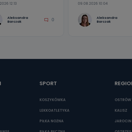
2026 12:13
09.08.2026 10:04
Aleksandra
Aleksandra
0
Barczak
Barczak
I
SPORT
REGIO
KOSZYKÓWKA
OSTRÓW 
LEKKOATLETYKA
KALISZ
PIŁKA NOŻNA
JAROCIN
NANSE
PIŁKA RĘCZNA
OSTRZE