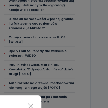
Wielkopolanie coraz częściej wybierają
pociągi. Jak na tym tle wypadają
Koleje Wielkopolskie?
Blisko 30 narodowości w jednej gminie.
Ilu faktycznie cudzoziemców
zamieszkuje Mikstat?
Co się stanie z bluszczem na II LO?
[WIDEO]
Upały i burze. Porady dla właścicieli
zwierząt [WIDEO]
Raulin, Witkowska, Marciniak,
Kowalska. "Odyseja Antonińska" dzień
drugi [FOTO]
Auto rozbite na drzewie. Poszkodowani
nie mogli z niego wyjść [FOTO]
Nastolatek w szpitalu po zderzeniu
osobówki z motocyklem