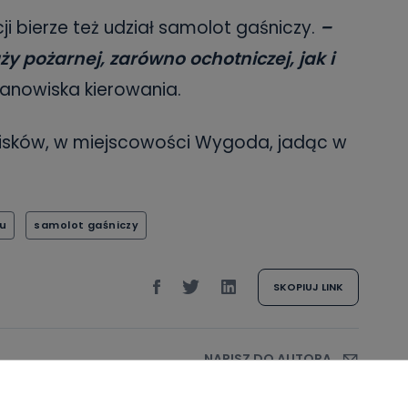
ji bierze też udział samolot gaśniczy.
–
ży pożarnej, zarówno ochotniczej, jak i
tanowiska kierowania.
Lisków, w miejscowości Wygoda, jadąc w
su
samolot gaśniczy
SKOPIUJ LINK
NAPISZ DO AUTORA