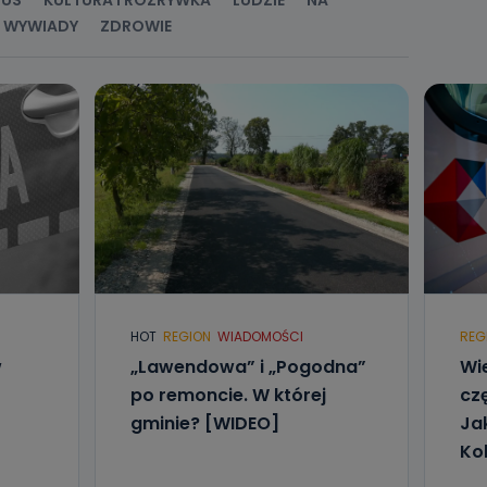
RUS
KULTURA I ROZRYWKA
LUDZIE
NA
taktowy,
racownicy
WYWIADY
ZDROWIE
HOT
REGION
WIADOMOŚCI
REG
w
„Lawendowa” i „Pogodna”
Wi
po remoncie. W której
czę
gminie? [WIDEO]
Ja
Kol