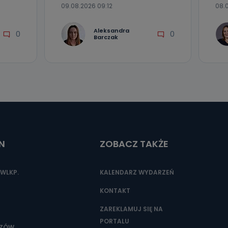
09.08.2026 09:12
08.0
Aleksandra
0
0
Barczak
N
ZOBACZ TAKŻE
WLKP.
KALENDARZ WYDARZEŃ
KONTAKT
ZAREKLAMUJ SIĘ NA
PORTALU
SZÓW