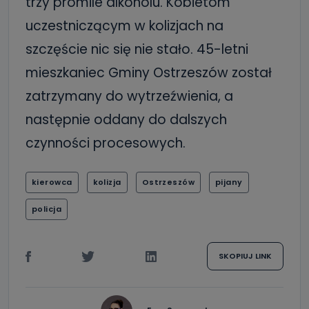
trzy promile alkoholu. Kobietom
uczestniczącym w kolizjach na
szczęście nic się nie stało. 45-letni
mieszkaniec Gminy Ostrzeszów został
zatrzymany do wytrzeźwienia, a
następnie oddany do dalszych
czynności procesowych.
kierowca
kolizja
Ostrzeszów
pijany
policja
SKOPIUJ LINK