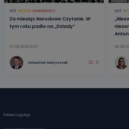
HOT
REGION
WIADOMOŚCI
HOT
RE
Za miesiąc Narodowe Czytanie. W
„Niezw
tym roku padło na „Dziady”
niezwy
Anton
07.08.2026 10:51
06.08.20
0
Sebastian Matyszczak
Pobierz logotyp