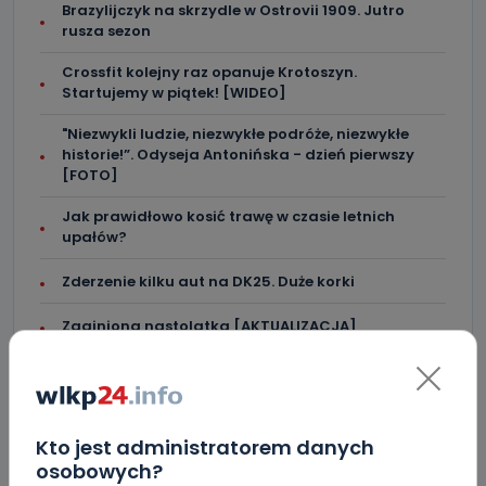
Brazylijczyk na skrzydle w Ostrovii 1909. Jutro
rusza sezon
Crossfit kolejny raz opanuje Krotoszyn.
Startujemy w piątek! [WIDEO]
"Niezwykli ludzie, niezwykłe podróże, niezwykłe
historie!”. Odyseja Antonińska - dzień pierwszy
[FOTO]
Jak prawidłowo kosić trawę w czasie letnich
upałów?
Zderzenie kilku aut na DK25. Duże korki
Zaginiona nastolatka [AKTUALIZACJA]
Miał blisko 3 promile, odmówił składania
wyjaśnień. Nieoficjalnie: to kaliski urzędnik
Drugie podejście. Podpisano umowę na
Kto jest administratorem danych
dokończenie rewitalizacji parku
osobowych?