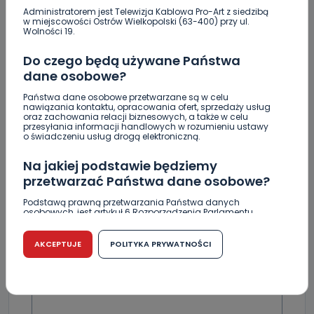
Z Krotoszyna do Wrocławia. Krótka ucieczka przed
Administratorem jest Telewizja Kablowa Pro-Art z siedzibą
policją
w miejscowości Ostrów Wielkopolski (63-400) przy ul.
Wolności 19.
Czysty magnez z potasem – dlaczego warto
zajrzeć do wyników z laboratorium?
Do czego będą używane Państwa
dane osobowe?
Państwa dane osobowe przetwarzane są w celu
nawiązania kontaktu, opracowania ofert, sprzedaży usług
oraz zachowania relacji biznesowych, a także w celu
przesyłania informacji handlowych w rozumieniu ustawy
o świadczeniu usług drogą elektroniczną.
Skomentuj ten wpis jako pierwszy!
Na jakiej podstawie będziemy
DOŁĄCZ DO DYSKUSJI
przetwarzać Państwa dane osobowe?
Podstawą prawną przetwarzania Państwa danych
osobowych, jest artykuł 6 Rozporządzenia Parlamentu
Europejskiego i Rady (UE) 2016/679 z dnia 27 kwietnia 2016
r. w sprawie ochrony osób fizycznych w związku z
przetwarzaniem danych osobowych w sprawie
AKCEPTUJE
POLITYKA PRYWATNOŚCI
swobodnego przepływu takich danych oraz uchylenia
DODAJ SWÓJ KOMENTARZ
dyrektywy 95/46/WE (RODO).
Wiadomość
Czy jest możliwość cofnięcia zgody?
Podanie danych osobowych jest dobrowolne, nie jest