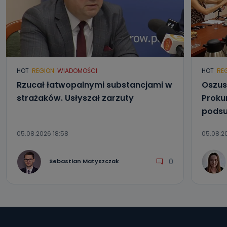
HOT
REGION
WIADOMOŚCI
HOT
RE
Rzucał łatwopalnymi substancjami w
Oszus
strażaków. Usłyszał zarzuty
Proku
podsu
05.08.2026 18:58
05.08.2
0
Sebastian Matyszczak