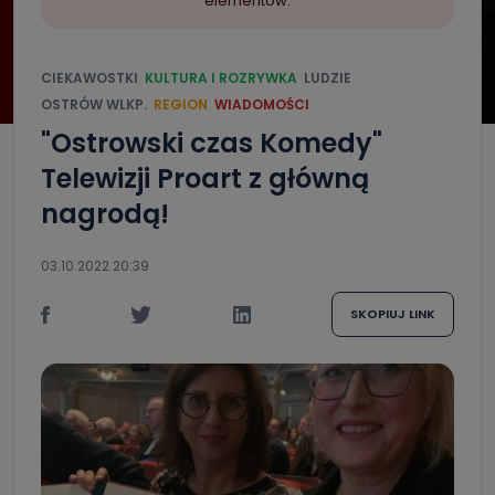
elementów.
CIEKAWOSTKI
KULTURA I ROZRYWKA
LUDZIE
OSTRÓW WLKP.
REGION
WIADOMOŚCI
"Ostrowski czas Komedy"
Telewizji Proart z główną
nagrodą!
03.10.2022 20:39
SKOPIUJ LINK