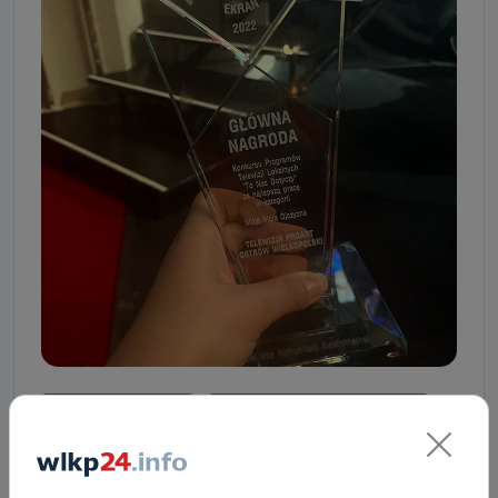
Krzysztof Komeda
Krzysztof Komeda Trzciński
Ostrowski czas Komedy
PIKE
Telewizja Proart