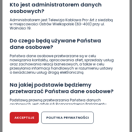
Kto jest administratorem danych
SKOPIUJ LINK
osobowych?
Administratorem jest Telewizja Kablowa Pro-Art z siedzibą
w miejscowości Ostrów Wielkopolski (63-400) przy ul.
Wolności 19.
Sebastian Matyszczak
Do czego będą używane Państwa
dane osobowe?
NAPISZ DO AUTORA
Państwa dane osobowe przetwarzane są w celu
nawiązania kontaktu, opracowania ofert, sprzedaży usług
oraz zachowania relacji biznesowych, a także w celu
przesyłania informacji handlowych w rozumieniu ustawy
o świadczeniu usług drogą elektroniczną.
Na jakiej podstawie będziemy
przetwarzać Państwa dane osobowe?
Podstawą prawną przetwarzania Państwa danych
osobowych, jest artykuł 6 Rozporządzenia Parlamentu
Europejskiego i Rady (UE) 2016/679 z dnia 27 kwietnia 2016
r. w sprawie ochrony osób fizycznych w związku z
przetwarzaniem danych osobowych w sprawie
AKCEPTUJE
POLITYKA PRYWATNOŚCI
swobodnego przepływu takich danych oraz uchylenia
dyrektywy 95/46/WE (RODO).