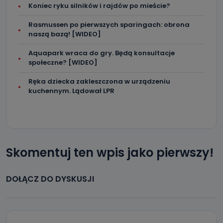
Można to zrobić pod numerem telefonu 62 735-51-05 lub
Koniec ryku silników i rajdów po mieście?
e-mailowo pod adresem: poczta@tvproart.pl
Rasmussen po pierwszych sparingach: obrona
naszą bazą! [WIDEO]
Aquapark wraca do gry. Będą konsultacje
społeczne? [WIDEO]
Ręka dziecka zakleszczona w urządzeniu
kuchennym. Lądował LPR
Skomentuj ten wpis jako pierwszy!
DOŁĄCZ DO DYSKUSJI