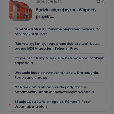
0
05.08.2026 16:30
dotyczących Państwa oraz uzyskania ich kopii, a także
żądania ich sprostowania, usunięcia danych,
Będzie więcej syren. Wspólny
ograniczenia ich przetwarzania oraz prawo wniesienia
sprzeciwu wobec ich przetwarzania.
projekt…
Do kiedy Państwa dane osobowe będą
Szpital w Kaliszu i rzekome nieprawidłowości. Co
przechowywane?
robi prokuratura?
Do czasu wycofania zgody lub, jeśli dane będą
przetwarzane na podstawie prawnie uzasadnionego celu
"Mam wizję i misję tego przedsiębiorstwa". Nowy
administratora – do momentu wniesienia sprzeciwu.
prezes MZGM gościem Telewizji Proart
Jakie dane osobowe przetwarzamy?
Przyszłość Straży Miejskiej w Ostrowie pod znakiem
zapytania
Przetwarzane kategorie Państwa danych osobowych to
dane, które pochodzą bezpośrednio od Państwa (lub
zostały przekazane w Państwa imieniu) lub dane osobowe,
Wreszcie będzie nowe schronisko w Krotoszynie.
które zostały zebrane ze źródeł publicznie dostępnych, w
Podpisano umowę
szczególności: imię i nazwisko, adres e-mail, telefon
kontaktowy, adres korespondencyjny. Odbiorcą Pastwa
danych osobowych są pracownicy i współpracownicy
Gotowe dania obiadowe do podgrzania –
oraz partnerzy wspomagający administratora w jego
biznesowej działalności.
niesamowity smak w nowoczesnym wydaniu
Jak skontaktować się z inspektorem
Stacja „Ostrów Wielkopolski Północ”? Poseł
Urbaniak ma plan
danych osobowych?