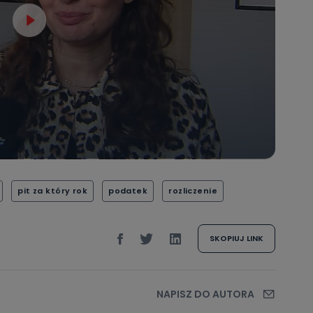
danych osobowych dotyczących Państwa oraz uzyskania ich kopii, a tak
ia, usunięcia danych, ograniczenia ich przetwarzania oraz prawo wniesi
c ich przetwarzania.
 Państwa dane osobowe będą przechowywane?
ania zgody lub, jeśli dane będą przetwarzane na podstawie prawnie
 celu administratora – do momentu wniesienia sprzeciwu.
ne osobowe przetwarzamy?
kategorie Państwa danych osobowych to dane, które pochodzą bezpośred
ostały przekazane w Państwa imieniu) lub dane osobowe, które zostały ze
ie dostępnych, w szczególności: imię i nazwisko, adres e-mail, telefon kon
ndencyjny. Odbiorcą Pastwa danych osobowych są pracownicy i współp
 wspomagający administratora w jego biznesowej działalności.
pit za który rok
podatek
rozliczenie
aktować się z inspektorem danych osobowych?
ić pod numerem telefonu 62 735-51-05 lub e-mailowo pod adresem:
t.pl
SKOPIUJ LINK
NAPISZ DO AUTORA