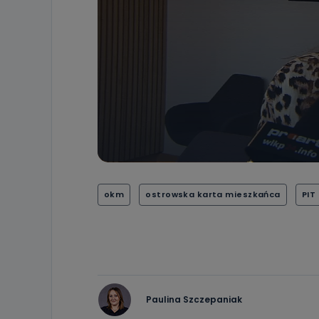
19 dostępu do 
ich sprostowan
sprzeciwu wobe
Do kiedy
Do czasu wycof
uzasadnionego
Jakie da
Przetwarzane 
Państwa (lub z
źródeł publiczn
adres korespo
oraz partnerzy
okm
ostrowska karta mieszkańca
PIT
Jak skont
Można to zrob
poczta@tvproar
Paulina Szczepaniak