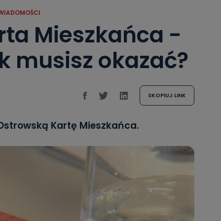
WIADOMOŚCI
rta Mieszkańca -
rok musisz okazać?
SKOPIUJ LINK
 Ostrowską Kartę Mieszkańca.