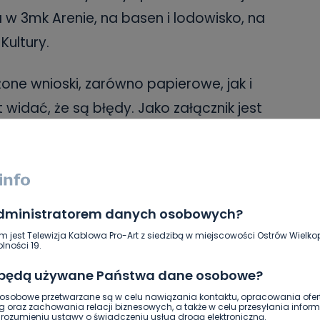
 w 3mk Arenie, na basen i lodowisko, na
ultury.
one wnioski, zarówno papierowe, jak i
widać, że są błędy. Jako załącznik jest
papierowej bądź elektronicznej, przy
datkowo załączyć należy UPO, czyli
 Pracownicy magistratu podkreślają, że
y na dokumencie jego sygnatura oraz
administratorem danych osobowych?
 nazwisko oraz adres zamieszkania. To
m jest Telewizja Kablowa Pro-Art z siedzibą w miejscowości Ostrów Wielkop
lności 19.
 się tym mieszkańcom, którzy rozliczają
 będą używane Państwa dane osobowe?
. Ważne jest też, aby załączniki, które są
sobowe przetwarzane są w celu nawiązania kontaktu, opracowania ofert
yły wyraźne i niezamazane.
g oraz zachowania relacji biznesowych, a także w celu przesyłania inform
ozumieniu ustawy o świadczeniu usług drogą elektroniczną.