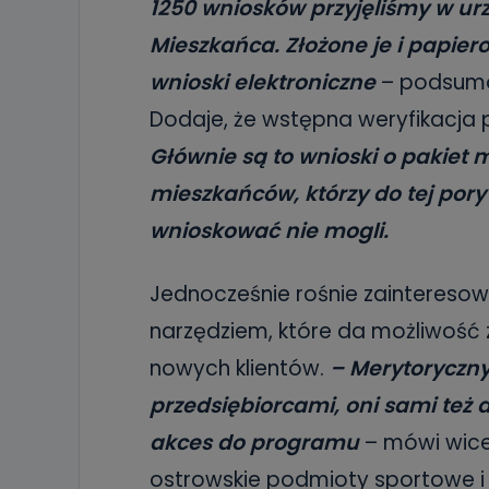
1250 wniosków przyjęliśmy w urz
Mieszkańca. Złożone je i papiero
wnioski elektroniczne
– podsumo
Dodaje, że wstępna weryfikacja p
Głównie są to wnioski o pakiet m
mieszkańców, którzy do tej por
wnioskować nie mogli.
Jednocześnie rośnie zainteresow
narzędziem, które da możliwość 
nowych klientów.
– Merytoryczny
przedsiębiorcami, oni sami też d
akces do programu
– mówi wicep
ostrowskie podmioty sportowe i k