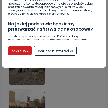
Państwa dane osobowe przetwarzane są w celu
nawiązania kontaktu, opracowania ofert, sprzedaży usług
oraz zachowania relacji biznesowych, a także w celu
przesyłania informacji handlowych w rozumieniu ustawy
o świadczeniu usług drogą elektroniczną.
Na jakiej podstawie będziemy
przetwarzać Państwa dane osobowe?
Podstawą prawną przetwarzania Państwa danych
osobowych, jest artykuł 6 Rozporządzenia Parlamentu
Europejskiego i Rady (UE) 2016/679 z dnia 27 kwietnia 2016
r. w sprawie ochrony osób fizycznych w związku z
przetwarzaniem danych osobowych w sprawie
AKCEPTUJE
POLITYKA PRYWATNOŚCI
swobodnego przepływu takich danych oraz uchylenia
dyrektywy 95/46/WE (RODO).
Czy jest możliwość cofnięcia zgody?
Podanie danych osobowych jest dobrowolne, nie jest
wymogiem ustawowym lub umownym oraz nie stanowi
warunku zawarcia umowy. Cofnięcie zgody jest możliwe
na każdym etapie i nie jest to związane z żadnymi
negatywnymi konsekwencjami. Cofnięcia zgody można
dokonać w dowolny, wybrany sposób (e-mail, poczta
tradycyjna) tak, aby dotarła do wiadomości Telewizji
Kablowej Pro-Art z siedzibą w miejscowości Ostrów
Wielkopolski (63-400) przy ul. Wolności 19.