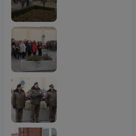
Kiedy i komu możemy przekazać
Państwa dane?
Telewizja Kablowa Pro-Art z siedzibą w miejscowości
Ostrów Wielkopolski (63-400) przy ul. Wolności 19 nie
przekazuje Państwa danych osobowych podmiotom
trzecim, jak również nie są one wykorzystywane w
procesach zautomatyzowanego profilowania.
Co mogą Państwo zrobić z
przekazanymi nam danymi?
Po wyrażeniu zgody na przetwarzanie danych osobowych,
mają Państwo prawo do żądania od Telewizji Kablowa
Pro-Art z siedzibą w miejscowości Ostrów Wielkopolski (63-
400) przy ul. Wolności 19 dostępu do danych osobowych
dotyczących Państwa oraz uzyskania ich kopii, a także
żądania ich sprostowania, usunięcia danych,
ograniczenia ich przetwarzania oraz prawo wniesienia
sprzeciwu wobec ich przetwarzania.
Do kiedy Państwa dane osobowe będą
przechowywane?
Do czasu wycofania zgody lub, jeśli dane będą
przetwarzane na podstawie prawnie uzasadnionego celu
administratora – do momentu wniesienia sprzeciwu.