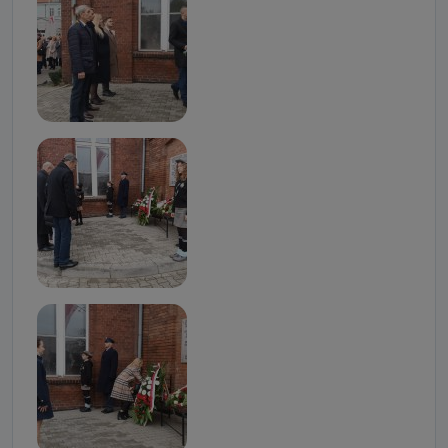
Jakie dane osobowe przetwarzamy?
Przetwarzane kategorie Państwa danych osobowych to
dane, które pochodzą bezpośrednio od Państwa (lub
zostały przekazane w Państwa imieniu) lub dane osobowe,
które zostały zebrane ze źródeł publicznie dostępnych, w
szczególności: imię i nazwisko, adres e-mail, telefon
kontaktowy, adres korespondencyjny. Odbiorcą Pastwa
danych osobowych są pracownicy i współpracownicy
oraz partnerzy wspomagający administratora w jego
biznesowej działalności.
Jak skontaktować się z inspektorem
danych osobowych?
Można to zrobić pod numerem telefonu 62 735-51-05 lub
e-mailowo pod adresem: poczta@tvproart.pl