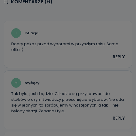
KOMENTARZE (6)
I
Inflacja
Dobry pokaz przed wyborami w przyszłym roku. Sama
elita.;)
REPLY
M
myślący
Tak było, jest i będzie. Ci ludzie są przyspawani do
stołków o czym świadczy przesunięcie wyborów. Nie uda
się w jednych, to spróbujemy w następnych, a tak – nie
byłoby okazji. Żenada i tyle.
REPLY