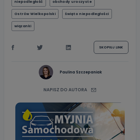
niepodległość
obchody uroczyste
Ostrów Wielkopolski
święto niepodległości
wiązanki
SKOPIUJ LINK
Paulina Szczepaniak
NAPISZ DO AUTORA