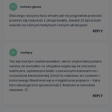
KG
końska głowa
Dlaczego wszyscy tacy smutni jak na pogrzebie przecież
powinni się radować z okazji święta , kiedyś 22 lipca było
wesoło na różnych festynach i innych atrakcjach .
REPLY
M
myślący
Też się nad tym zastanawiałem, ale to chyba taka polska
cecha, że wszystko co oficjalne wiąże się ze zniczami,
wieńcami, oplatanymi biało-czerwonymi barwami no i
oczywiście klecholandią (choć tu ciekawe, bo czasem i
kolorowego Biedronia się w magistracie popiera – taka
tam ideologiczna sprzeczność). Radości w narodzie
niewiele. 🙂
REPLY