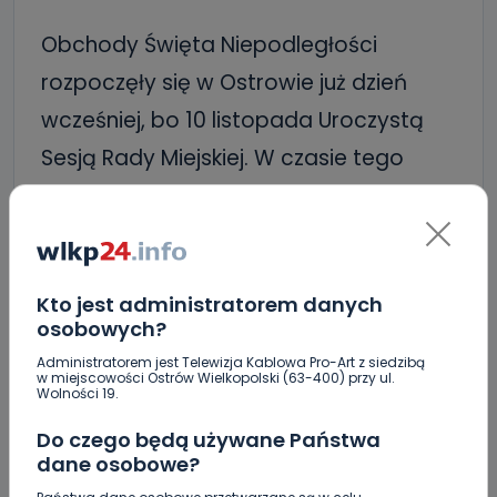
Obchody Święta Niepodległości
rozpoczęły się w Ostrowie już dzień
wcześniej, bo 10 listopada Uroczystą
Sesją Rady Miejskiej. W czasie tego
tradycyjnego spotkania odznaczono
zasłużonych dla miasta obywateli oraz
odznaczono Honorowych Obywateli
Kto jest administratorem danych
Miasta Ostrowa Wielkopolskiego.
osobowych?
Administratorem jest Telewizja Kablowa Pro-Art z siedzibą
w miejscowości Ostrów Wielkopolski (63-400) przy ul.
Wolności 19.
Do czego będą używane Państwa
dane osobowe?