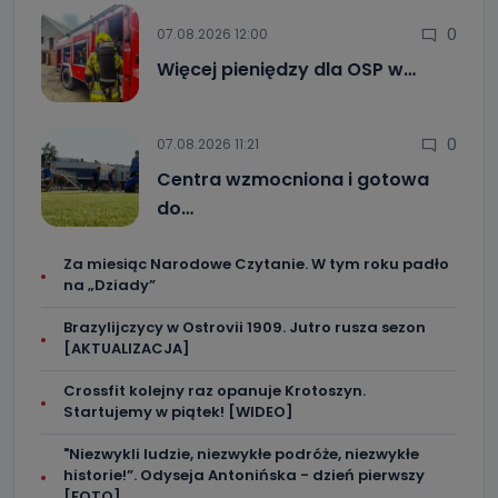
0
07.08.2026 12:00
Więcej pieniędzy dla OSP w…
0
07.08.2026 11:21
Centra wzmocniona i gotowa
do…
Za miesiąc Narodowe Czytanie. W tym roku padło
na „Dziady”
Brazylijczycy w Ostrovii 1909. Jutro rusza sezon
[AKTUALIZACJA]
Crossfit kolejny raz opanuje Krotoszyn.
Startujemy w piątek! [WIDEO]
"Niezwykli ludzie, niezwykłe podróże, niezwykłe
historie!”. Odyseja Antonińska - dzień pierwszy
[FOTO]