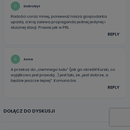
D
Dobrobyt
Radości coraz mniej, ponieważ nasza gospodarka
upada, a kraj zalewa propaganda jednej jedynej i
słusznej stacji. Prawie jak w PRL.
REPLY
A
Anna
A przekaz do „ciemnego ludu” (jak go określił Kurski, co
wyjątkowo jest prawdą…) jest taki, że „jest dobrze, a
będzie jeszcze lepiej”. Komuna bis.
REPLY
DOŁĄCZ DO DYSKUSJI