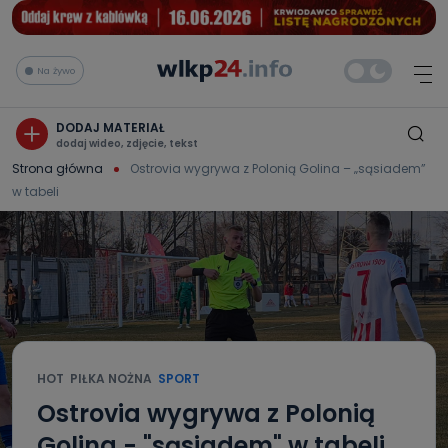
Na żywo
DODAJ MATERIAŁ
dodaj wideo, zdjęcie, tekst
Strona główna
Ostrovia wygrywa z Polonią Golina – „sąsiadem”
w tabeli
HOT
PIŁKA NOŻNA
SPORT
Ostrovia wygrywa z Polonią
Golina - "sąsiadem" w tabeli