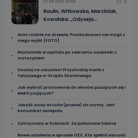
0
07.08.2026 20:56
Raulin, Witkowska, Marciniak,
Kowalska. „Odyseja…
Auto rozbite na drzewie. Poszkodowani nie mogli z
niego wyjść [FOTO]
Nastolatek w szpitalu po zderzeniu osobówki z
motocyklem
Uważaj na oszustwo! Przychodzą maile z
fałszywego e-Urzędu Skarbowego
Jak wybrać prostownicę do włosów puszących się i
elektryzujących?
Jakość wody wróciła (prawie) do normy. Jest
komunikat sanepidu
Zatrzymany w Sośniach. Za połamane tablice
Nowe ustalenia w sprawie OZC. Kto spełnił warunki