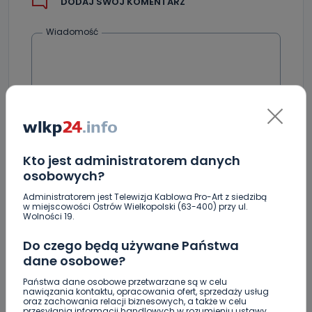
DODAJ SWÓJ KOMENTARZ
Wiadomość
Kto jest administratorem danych
osobowych?
Podpis
Administratorem jest Telewizja Kablowa Pro-Art z siedzibą
w miejscowości Ostrów Wielkopolski (63-400) przy ul.
Wolności 19.
Email
Do czego będą używane Państwa
dane osobowe?
Państwa dane osobowe przetwarzane są w celu
nawiązania kontaktu, opracowania ofert, sprzedaży usług
oraz zachowania relacji biznesowych, a także w celu
przesyłania informacji handlowych w rozumieniu ustawy