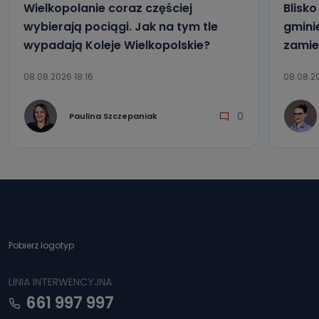
Wielkopolanie coraz częściej
Blisk
wybierają pociągi. Jak na tym tle
gmini
wypadają Koleje Wielkopolskie?
zamie
08.08.2026 18:16
08.08.20
0
Paulina Szczepaniak
Pobierz logotyp
LINIA INTERWENCYJNA
661 997 997