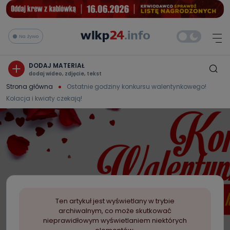
Na żywo
DODAJ MATERIAŁ
dodaj wideo, zdjęcie, tekst
Strona główna
Ostatnie godziny konkursu walentynkowego!
Kolacja i kwiaty czekają!
Ten artykuł jest wyświetlany w trybie
archiwalnym, co może skutkować
nieprawidłowym wyświetlaniem niektórych