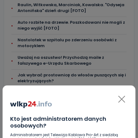
Raulin, Witkowska, Marciniak, Kowalska. "Odyseja
Antonińska" dzień drugi [FOTO]
Auto rozbite na drzewie. Poszkodowani nie mogli z
niego wyjść [FOTO]
Nastolatek w szpitalu po zderzeniu osobówki z
motocyklem
Uważaj na oszustwo! Przychodzą maile z
fałszywego e-Urzędu Skarbowego
Jak wybrać prostownicę do włosów puszących się i
elektryzujących?
Jakość wody wróciła (prawie) do normy. Jest
komunikat sanepidu
Zatrzymany w Sośniach. Za połamane tablice
Kto jest administratorem danych
Nowe ustalenia w sprawie OZC. Kto spełnił warunki
osobowych?
przetargu, a kto próbował wrócić do gry?
Administratorem jest Telewizja Kablowa Pro-Art z siedzibą