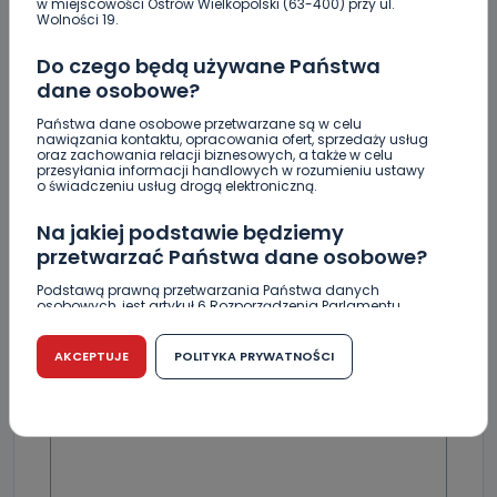
w miejscowości Ostrów Wielkopolski (63-400) przy ul.
Czy aquapark w Ostrowie powinien powstać?
Wolności 19.
Rozpoczęły się konsultacje
Do czego będą używane Państwa
dane osobowe?
Państwa dane osobowe przetwarzane są w celu
nawiązania kontaktu, opracowania ofert, sprzedaży usług
oraz zachowania relacji biznesowych, a także w celu
Skomentuj ten wpis jako pierwszy!
przesyłania informacji handlowych w rozumieniu ustawy
o świadczeniu usług drogą elektroniczną.
DOŁĄCZ DO DYSKUSJI
Na jakiej podstawie będziemy
przetwarzać Państwa dane osobowe?
Podstawą prawną przetwarzania Państwa danych
osobowych, jest artykuł 6 Rozporządzenia Parlamentu
Europejskiego i Rady (UE) 2016/679 z dnia 27 kwietnia 2016
r. w sprawie ochrony osób fizycznych w związku z
DODAJ SWÓJ KOMENTARZ
przetwarzaniem danych osobowych w sprawie
AKCEPTUJE
POLITYKA PRYWATNOŚCI
swobodnego przepływu takich danych oraz uchylenia
dyrektywy 95/46/WE (RODO).
Wiadomość
Czy jest możliwość cofnięcia zgody?
Podanie danych osobowych jest dobrowolne, nie jest
wymogiem ustawowym lub umownym oraz nie stanowi
warunku zawarcia umowy. Cofnięcie zgody jest możliwe