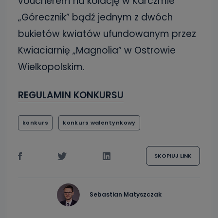
voucherem na kolację w Karczmie
„Górecznik” bądź jednym z dwóch
bukietów kwiatów ufundowanym przez
Kwiaciarnię „Magnolia” w Ostrowie
Wielkopolskim.
REGULAMIN KONKURSU
konkurs
konkurs walentynkowy
SKOPIUJ LINK
Sebastian Matyszczak