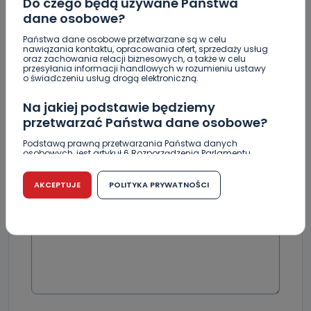
Do czego będą używane Państwa
dane osobowe?
Skomentuj ten wpis jako pierwszy!
Państwa dane osobowe przetwarzane są w celu
nawiązania kontaktu, opracowania ofert, sprzedaży usług
oraz zachowania relacji biznesowych, a także w celu
DOŁĄCZ DO DYSKUSJI
przesyłania informacji handlowych w rozumieniu ustawy
o świadczeniu usług drogą elektroniczną.
Na jakiej podstawie będziemy
przetwarzać Państwa dane osobowe?
DODAJ SWÓJ KOMENTARZ
Podstawą prawną przetwarzania Państwa danych
osobowych, jest artykuł 6 Rozporządzenia Parlamentu
Europejskiego i Rady (UE) 2016/679 z dnia 27 kwietnia 2016
Wiadomość
r. w sprawie ochrony osób fizycznych w związku z
przetwarzaniem danych osobowych w sprawie
AKCEPTUJE
POLITYKA PRYWATNOŚCI
swobodnego przepływu takich danych oraz uchylenia
dyrektywy 95/46/WE (RODO).
Czy jest możliwość cofnięcia zgody?
Podanie danych osobowych jest dobrowolne, nie jest
wymogiem ustawowym lub umownym oraz nie stanowi
warunku zawarcia umowy. Cofnięcie zgody jest możliwe
na każdym etapie i nie jest to związane z żadnymi
negatywnymi konsekwencjami. Cofnięcia zgody można
dokonać w dowolny, wybrany sposób (e-mail, poczta
tradycyjna) tak, aby dotarła do wiadomości Telewizji