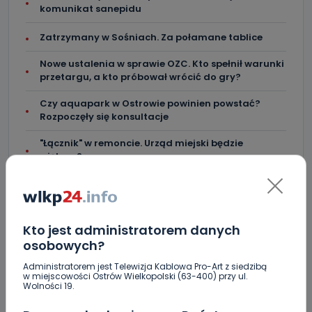
komunikat sanepidu
Zatrzymany w Sośniach. Za połamane tablice
Nowe ustalenia w sprawie OZC. Kto spełnił warunki
przetargu, a kto próbował wrócić do gry?
Czy aquapark w Ostrowie powinien powstać?
Rozpoczęły się konsultacje
"Łącznik" w remoncie. Urząd miejski będzie
większy?
Ile jest klimy w szpitalu? Sprawdzamy w regionie
Więcej pieniędzy dla OSP w gminie Ostrów.
Kto jest administratorem danych
Centra wzmocniona i gotowa do gry. Chce
osobowych?
lepszego seoznu
Administratorem jest Telewizja Kablowa Pro-Art z siedzibą
w miejscowości Ostrów Wielkopolski (63-400) przy ul.
Wolności 19.