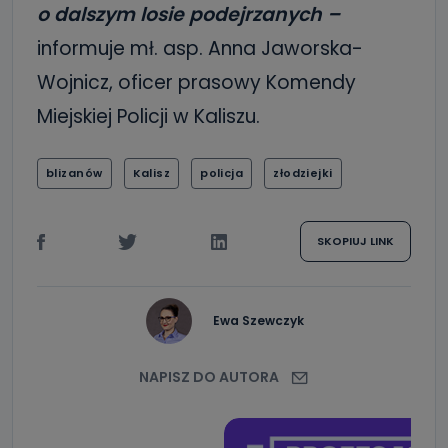
o dalszym losie podejrzanych –
informuje mł. asp. Anna Jaworska-
Wojnicz, oficer prasowy Komendy
Miejskiej Policji w Kaliszu.
blizanów
Kalisz
policja
złodziejki
SKOPIUJ LINK
Ewa Szewczyk
NAPISZ DO AUTORA