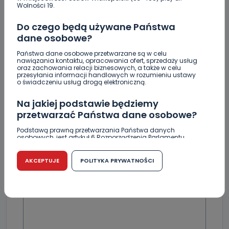
Wolności 19.
lepszego seoznu
Do czego będą używane Państwa
dane osobowe?
Państwa dane osobowe przetwarzane są w celu
nawiązania kontaktu, opracowania ofert, sprzedaży usług
Skomentuj ten wpis jako pierwszy!
oraz zachowania relacji biznesowych, a także w celu
przesyłania informacji handlowych w rozumieniu ustawy
o świadczeniu usług drogą elektroniczną.
DOŁĄCZ DO DYSKUSJI
Na jakiej podstawie będziemy
przetwarzać Państwa dane osobowe?
Podstawą prawną przetwarzania Państwa danych
osobowych, jest artykuł 6 Rozporządzenia Parlamentu
Europejskiego i Rady (UE) 2016/679 z dnia 27 kwietnia 2016
r. w sprawie ochrony osób fizycznych w związku z
DODAJ SWÓJ KOMENTARZ
przetwarzaniem danych osobowych w sprawie
AKCEPTUJE
POLITYKA PRYWATNOŚCI
swobodnego przepływu takich danych oraz uchylenia
dyrektywy 95/46/WE (RODO).
Wiadomość
Czy jest możliwość cofnięcia zgody?
Podanie danych osobowych jest dobrowolne, nie jest
wymogiem ustawowym lub umownym oraz nie stanowi
warunku zawarcia umowy. Cofnięcie zgody jest możliwe