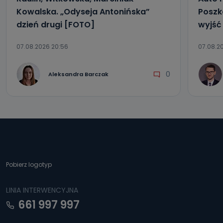
Kowalska. „Odyseja Antonińska”
Poszk
dzień drugi [FOTO]
wyjść
07.08.2026 20:56
07.08.20
0
Aleksandra Barczak
Pobierz logotyp
LINIA INTERWENCYJNA
661 997 997