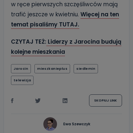
w ręce pierwszych szczęśliwców mają
trafić jeszcze w kwietniu.
Więcej na ten
temat pisaliśmy TUTAJ.
CZYTAJ TEŻ:
Liderzy z Jarocina budują
kolejne mieszkania
Jarocin
mieszkanieplus
siedlemin
telewizja
SKOPIUJ LINK
Ewa Szewczyk