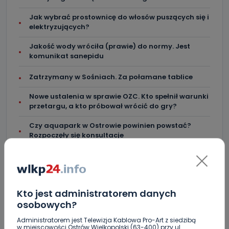
Jak wybrać prostownicę do włosów puszących się i
elektryzujących?
Jakość wody wróciła (prawie) do normy. Jest
komunikat sanepidu
Zatrzymany w Sośniach. Za połamane tablice
Nowe ustalenia w sprawie OZC. Kto spełnił warunki
przetargu, a kto próbował wrócić do gry?
Czy aquapark w Ostrowie powinien powstać?
Rozpoczęły się konsultacje
"Łącznik" w remoncie. Urząd miejski będzie
większy?
Ile jest klimy w szpitalu? Sprawdzamy w regionie
Kto jest administratorem danych
osobowych?
Więcej pieniędzy dla OSP w gminie Ostrów.
Administratorem jest Telewizja Kablowa Pro-Art z siedzibą
Centra wzmocniona i gotowa do gry. Chce
w miejscowości Ostrów Wielkopolski (63-400) przy ul.