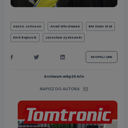
Aaron Johnson
Anwil Włocławek
BM Slam Stal
Emil Rajković
Jarosław Zyskowski
SKOPIUJ LINK
Archiwum wlkp24.info
NAPISZ DO AUTORA