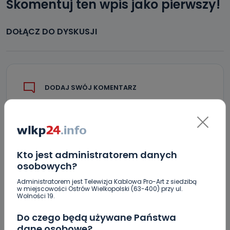
Skomentuj ten wpis jako pierwszy!
DOŁĄCZ DO DYSKUSJI
DODAJ SWÓJ KOMENTARZ
Wiadomość
Kto jest administratorem danych
osobowych?
Administratorem jest Telewizja Kablowa Pro-Art z siedzibą
w miejscowości Ostrów Wielkopolski (63-400) przy ul.
Wolności 19.
Do czego będą używane Państwa
Podpis
dane osobowe?