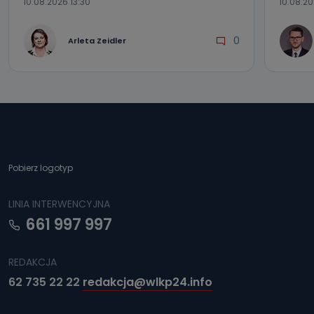
10.08.2026 13:30
10.08.20
0
Arleta Zeidler
Pobierz logotyp
LINIA INTERWENCYJNA
661 997 997
REDAKCJA
62 735 22 22
redakcja@wlkp24.info