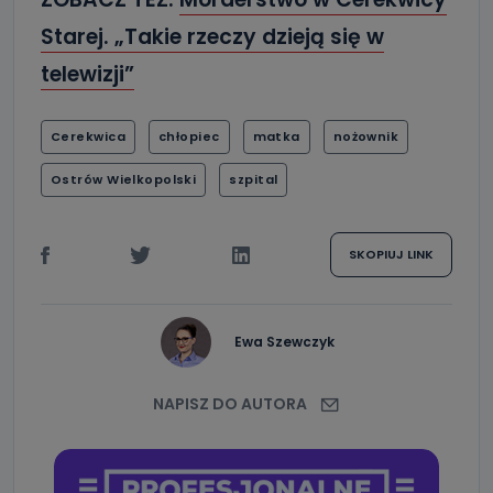
Starej. „Takie rzeczy dzieją się w
telewizji”
Cerekwica
chłopiec
matka
nożownik
Ostrów Wielkopolski
szpital
SKOPIUJ LINK
Ewa Szewczyk
NAPISZ DO AUTORA