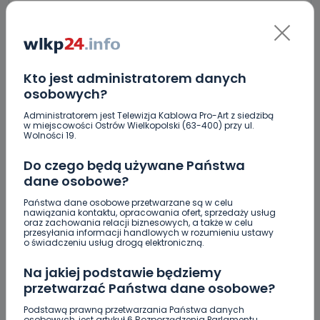
Puchar na landach. Znowu przyjedzie do
Krotoszyna
Mecz bez historii. Moonfin Magnus Ostrów
przegrywa wyraźnie z Innpro ROW-em Rybnik
Kto jest administratorem danych
osobowych?
Turniej frisbee na "Piaskach" [FOTO]
Administratorem jest Telewizja Kablowa Pro-Art z siedzibą
w miejscowości Ostrów Wielkopolski (63-400) przy ul.
Pilnie potrzebna krew. Sprwdź, czy możesz pomóc
Wolności 19.
[WIDEO]
Do czego będą używane Państwa
Śmiertelny wypadek w Torzeńcu. Zginął
dane osobowe?
motocyklista
Państwa dane osobowe przetwarzane są w celu
"Lawendowa" i "Pogodna" po remoncie. W której
nawiązania kontaktu, opracowania ofert, sprzedaży usług
oraz zachowania relacji biznesowych, a także w celu
gminie? [WIDEO]
przesyłania informacji handlowych w rozumieniu ustawy
o świadczeniu usług drogą elektroniczną.
Wielkopolanie coraz częściej wybierają pociągi.
Jak na tym tle wypadają Koleje Wielkopolskie?
Na jakiej podstawie będziemy
przetwarzać Państwa dane osobowe?
Podstawą prawną przetwarzania Państwa danych
osobowych, jest artykuł 6 Rozporządzenia Parlamentu