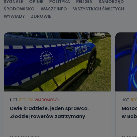
SYGNALE
OPINIE
POLITYKA
RELIGIA
SAMORZĄD
biznesowej działalności.
ŚRODOWISKO
WASZE INFO
WSZYSTKICH ŚWIĘTYCH
Jak skontaktować się z inspektorem
WYWIADY
ZDROWIE
danych osobowych?
Można to zrobić pod numerem telefonu 62 735-51-05 lub
e-mailowo pod adresem: poczta@tvproart.pl
HOT
REGION
WIADOMOŚCI
HOT
RE
Dwie kradzieże, jeden sprawca.
Motoc
Złodziej rowerów zatrzymany
w Bob