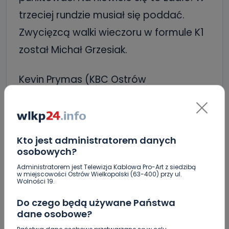
trzeciej rundzie musiał się poddać.
Zwycięzcą walki wieczoru w formule K1
został Michał Grzesiak.
Kevin Prymas (KBC Ostrów
Wielkopolski) oraz Marcel Soków
(Evolution Fight Gym Poland), którzy
mieli walczyć jako pierwsi, ale przez
Kto jest administratorem danych
kontuzję jednego z zawodników, starcie
osobowych?
odwołano, odebrali puchary w
Administratorem jest Telewizja Kablowa Pro-Art z siedzibą
w miejscowości Ostrów Wielkopolski (63-400) przy ul.
Wolności 19.
przerwie.
Do czego będą używane Państwa
Lista walk Octagon No Mercy Fight
dane osobowe?