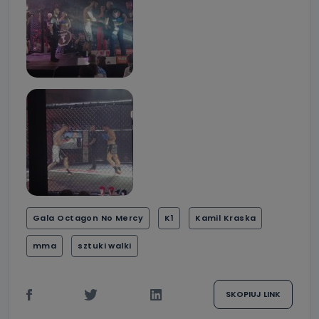
Gala Octagon No Mercy
K1
Kamil Kraska
mma
sztuki walki
SKOPIUJ LINK