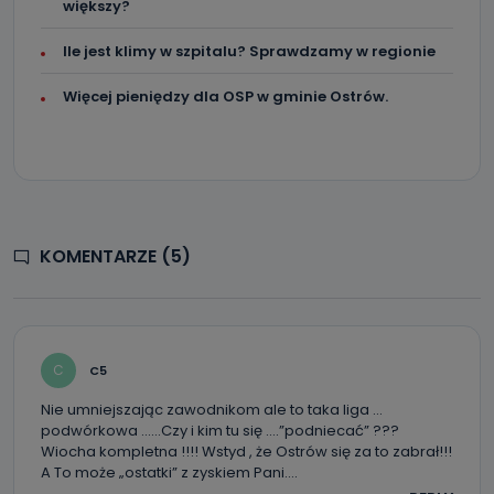
większy?
Ile jest klimy w szpitalu? Sprawdzamy w regionie
Więcej pieniędzy dla OSP w gminie Ostrów.
KOMENTARZE (5)
C
C5
Nie umniejszając zawodnikom ale to taka liga …
podwórkowa ……Czy i kim tu się ….”podniecać” ???
Wiocha kompletna !!!! Wstyd , że Ostrów się za to zabrał!!!
A To może „ostatki” z zyskiem Pani….