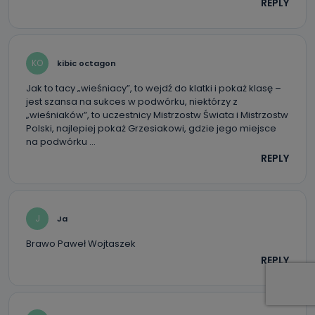
REPLY
KO
kibic octagon
Jak to tacy „wieśniacy”, to wejdź do klatki i pokaż klasę –
jest szansa na sukces w podwórku, niektórzy z
„wieśniaków”, to uczestnicy Mistrzostw Świata i Mistrzostw
Polski, najlepiej pokaż Grzesiakowi, gdzie jego miejsce
na podwórku …
REPLY
J
Ja
Brawo Paweł Wojtaszek
REPLY