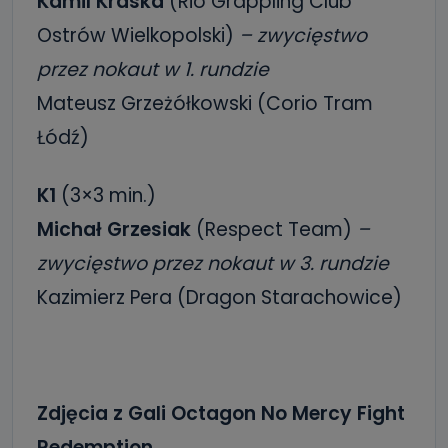
Kamil Kraska
(Rio Grappling Club
Ostrów Wielkopolski)
– zwycięstwo
przez nokaut w 1. rundzie
Mateusz Grzeżółkowski (Corio Tram
Łódź)
K1
(3×3 min.)
Michał Grzesiak
(Respect Team)
–
zwycięstwo przez nokaut w 3. rundzie
Kazimierz Pera (Dragon Starachowice)
Zdjęcia z Gali Octagon No Mercy Fight
Redemption