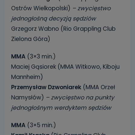
Ostrów Wielkopolski)
– zwycięstwo
jednogłośną decyzją sędziów
Grzegorz Wabno (Rio Grappling Club
Zielona Góra)
MMA
(3×3 min.)
Maciej Gąsiorek (MMA Witkowo, Kiboju
Mannheim)
Przemysław Dzwoniarek
(MMA Orzeł
Namysłów)
– zwycięstwo na punkty
jednogłośnym werdyktem sędziów
MMA
(3×5 min.)