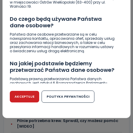
Bobrownikach
w miejscowości Ostrów Wielkopolski (63-400) przy ul.
Wolności 19.
16-latek spadł z hulajnogi. Z bardzo poważnymi
obrażeniami trafił do szpitala
Do czego będą używane Państwa
dane osobowe?
Mocne otwarcie sezonu Astry, Centry i Jaroty
Państwa dane osobowe przetwarzane są w celu
nawiązania kontaktu, opracowania ofert, sprzedaży usług
Zatrzymanie na tle seksualnym? Służby badają
oraz zachowania relacji biznesowych, a także w celu
sprawę [WIDEO]
przesyłania informacji handlowych w rozumieniu ustawy
o świadczeniu usług drogą elektroniczną.
OKS 1926 zbiera na dokończenie oświetlenia na
Na jakiej podstawie będziemy
boisku w Świeligowie. Ruszyła zbiórka
przetwarzać Państwa dane osobowe?
Puchar na landach. Znowu przyjedzie do
Podstawą prawną przetwarzania Państwa danych
Krotoszyna
osobowych, jest artykuł 6 Rozporządzenia Parlamentu
Europejskiego i Rady (UE) 2016/679 z dnia 27 kwietnia 2016
Mecz bez historii. Moonfin Magnus Ostrów
r. w sprawie ochrony osób fizycznych w związku z
przetwarzaniem danych osobowych w sprawie
AKCEPTUJE
POLITYKA PRYWATNOŚCI
przegrywa wyraźnie z Innpro ROW-em Rybnik
swobodnego przepływu takich danych oraz uchylenia
dyrektywy 95/46/WE (RODO).
Turniej frisbee na "Piaskach" [FOTO]
Czy jest możliwość cofnięcia zgody?
Pilnie potrzebna krew. Sprwdź, czy możesz pomóc
Podanie danych osobowych jest dobrowolne, nie jest
[WIDEO]
wymogiem ustawowym lub umownym oraz nie stanowi