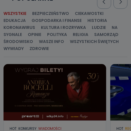
WSZYSTKIE
BEZPIECZEŃSTWO
CIEKAWOSTKI
EDUKACJA
GOSPODARKA I FINANSE
HISTORIA
KORONAWIRUS
KULTURA I ROZRYWKA
LUDZIE
NA
SYGNALE
OPINIE
POLITYKA
RELIGIA
SAMORZĄD
ŚRODOWISKO
WASZE INFO
WSZYSTKICH ŚWIĘTYCH
WYWIADY
ZDROWIE
HOT
KONKURSY
WIADOMOŚCI
HOT
RE