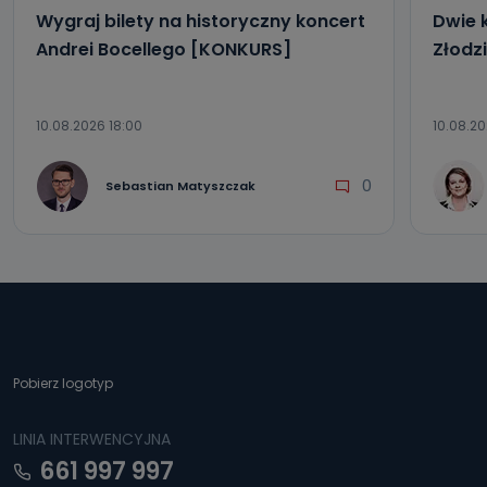
Wygraj bilety na historyczny koncert
Dwie 
Andrei Bocellego [KONKURS]
Złodz
10.08.2026 18:00
10.08.20
0
Sebastian Matyszczak
Pobierz logotyp
LINIA INTERWENCYJNA
661 997 997