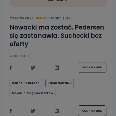
elementów.
OSTRÓW WLKP.
REGION
SPORT
ŻUŻEL
Nowacki ma zostać. Pedersen
się zastanawia. Suchecki bez
oferty
23.10.2018 10:00
SKOPIUJ LINK
Bjarne Pedersen
Kamil Nowacki
Moonfin Magnus Ostrów
SKOPIUJ LINK