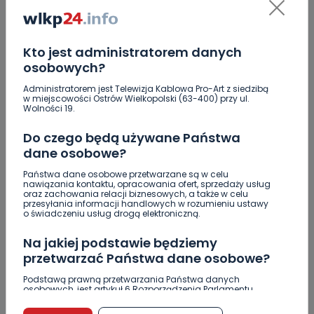
całe życie na wirażu
REPLY
Kto jest administratorem danych
osobowych?
TSZ
Troche sie znum
Administratorem jest Telewizja Kablowa Pro-Art z siedzibą
w miejscowości Ostrów Wielkopolski (63-400) przy ul.
Klindt,Nowacki i Pedersen… Tylko ta trójka zawodników
Wolności 19.
nadaje się do 1 ligi.Reszta powinna iść śladami Brzozy;
niestety 2 liga to max dla nich.
Do czego będą używane Państwa
REPLY
dane osobowe?
Państwa dane osobowe przetwarzane są w celu
nawiązania kontaktu, opracowania ofert, sprzedaży usług
oraz zachowania relacji biznesowych, a także w celu
przesyłania informacji handlowych w rozumieniu ustawy
P
Polsilver
o świadczeniu usług drogą elektroniczną.
Miśkowiak i Gapiński na 90% w Ostrowie do tego jeszcze
Na jakiej podstawie będziemy
jeden obcokrajowiec z górnej półki ma być. Pozdrawiam
przetwarzać Państwa dane osobowe?
kibiców
REPLY
Podstawą prawną przetwarzania Państwa danych
osobowych, jest artykuł 6 Rozporządzenia Parlamentu
Europejskiego i Rady (UE) 2016/679 z dnia 27 kwietnia 2016
r. w sprawie ochrony osób fizycznych w związku z