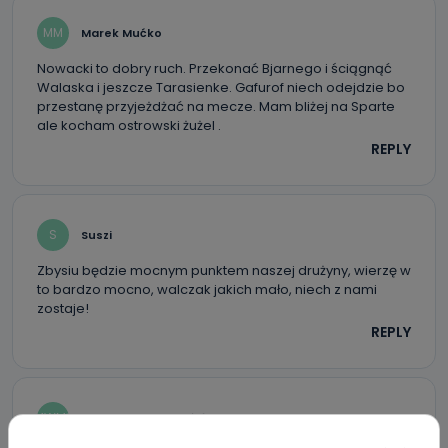
MM
Marek Mućko
Nowacki to dobry ruch. Przekonać Bjarnego i ściągnąć
Walaska i jeszcze Tarasienke. Gafurof niech odejdzie bo
przestanę przyjeżdżać na mecze. Mam bliżej na Sparte
ale kocham ostrowski żużel .
REPLY
S
Suszi
Zbysiu będzie mocnym punktem naszej drużyny, wierzę w
to bardzo mocno, walczak jakich mało, niech z nami
zostaje!
REPLY
MWMŻ
metanol w moich żyłach