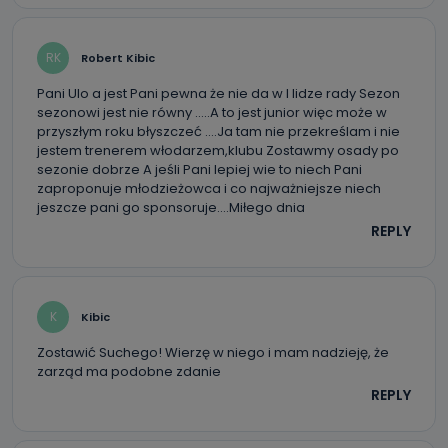
RK
Robert Kibic
Pani Ulo a jest Pani pewna że nie da w I lidze rady Sezon
sezonowi jest nie równy …..A to jest junior więc może w
przyszłym roku błyszczeć ….Ja tam nie przekreślam i nie
jestem trenerem włodarzem,klubu Zostawmy osady po
sezonie dobrze A jeśli Pani lepiej wie to niech Pani
zaproponuje młodzieżowca i co najważniejsze niech
jeszcze pani go sponsoruje….Miłego dnia
REPLY
K
Kibic
Zostawić Suchego! Wierzę w niego i mam nadzieję, że
zarząd ma podobne zdanie
REPLY