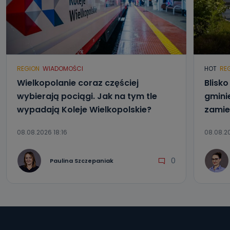
REGION
WIADOMOŚCI
HOT
RE
Wielkopolanie coraz częściej
Blisk
wybierają pociągi. Jak na tym tle
gmini
wypadają Koleje Wielkopolskie?
zamie
08.08.2026 18:16
08.08.20
0
Paulina Szczepaniak