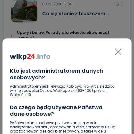
1
08.08.2026 12:08
Co się stanie z bluszczem…
Upały i burze. Porady dla właścicieli zwierząt
[WIDEO]
Raulin, Witkowska, Marciniak, Kowalska. "Odyseja
Antonińska" dzień drugi [FOTO]
Auto rozbite na drzewie. Poszkodowani nie mogli z
Kto jest administratorem danych
niego wyjść [FOTO]
osobowych?
Nastolatek w szpitalu po zderzeniu osobówki z
Administratorem jest Telewizja Kablowa Pro-Art z siedzibą
motocyklem
w miejscowości Ostrów Wielkopolski (63-400) przy ul.
Wolności 19.
Uważaj na oszustwo! Przychodzą maile z
fałszywego e-Urzędu Skarbowego
Do czego będą używane Państwa
dane osobowe?
Jak wybrać prostownicę do włosów puszących się i
Państwa dane osobowe przetwarzane są w celu
elektryzujących?
nawiązania kontaktu, opracowania ofert, sprzedaży usług
oraz zachowania relacji biznesowych, a także w celu