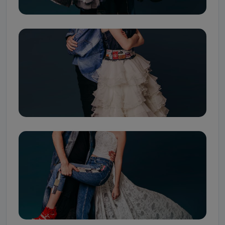
Jakie dane osobowe przetwarzamy?
Przetwarzane kategorie Państwa danych osobowych to
dane, które pochodzą bezpośrednio od Państwa (lub
zostały przekazane w Państwa imieniu) lub dane osobowe,
które zostały zebrane ze źródeł publicznie dostępnych, w
szczególności: imię i nazwisko, adres e-mail, telefon
kontaktowy, adres korespondencyjny. Odbiorcą Pastwa
danych osobowych są pracownicy i współpracownicy
oraz partnerzy wspomagający administratora w jego
biznesowej działalności.
Jak skontaktować się z inspektorem
danych osobowych?
Można to zrobić pod numerem telefonu 62 735-51-05 lub
e-mailowo pod adresem: poczta@tvproart.pl