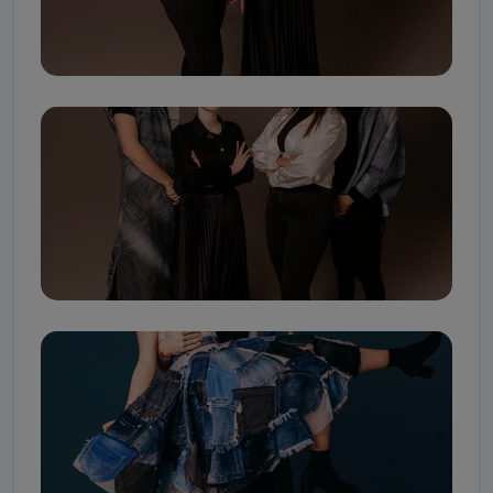
Kiedy i komu możemy przekazać
Państwa dane?
Telewizja Kablowa Pro-Art z siedzibą w miejscowości
Ostrów Wielkopolski (63-400) przy ul. Wolności 19 nie
przekazuje Państwa danych osobowych podmiotom
trzecim, jak również nie są one wykorzystywane w
procesach zautomatyzowanego profilowania.
Co mogą Państwo zrobić z
przekazanymi nam danymi?
Po wyrażeniu zgody na przetwarzanie danych osobowych,
mają Państwo prawo do żądania od Telewizji Kablowa
Pro-Art z siedzibą w miejscowości Ostrów Wielkopolski (63-
400) przy ul. Wolności 19 dostępu do danych osobowych
dotyczących Państwa oraz uzyskania ich kopii, a także
żądania ich sprostowania, usunięcia danych,
ograniczenia ich przetwarzania oraz prawo wniesienia
sprzeciwu wobec ich przetwarzania.
Do kiedy Państwa dane osobowe będą
przechowywane?
Do czasu wycofania zgody lub, jeśli dane będą
przetwarzane na podstawie prawnie uzasadnionego celu
administratora – do momentu wniesienia sprzeciwu.