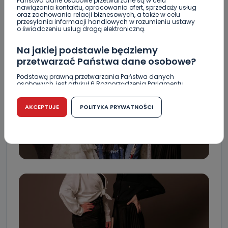
Państwa dane osobowe przetwarzane są w celu
nawiązania kontaktu, opracowania ofert, sprzedaży usług
oraz zachowania relacji biznesowych, a także w celu
przesyłania informacji handlowych w rozumieniu ustawy
o świadczeniu usług drogą elektroniczną.
Na jakiej podstawie będziemy
przetwarzać Państwa dane osobowe?
Podstawą prawną przetwarzania Państwa danych
osobowych, jest artykuł 6 Rozporządzenia Parlamentu
Europejskiego i Rady (UE) 2016/679 z dnia 27 kwietnia 2016
r. w sprawie ochrony osób fizycznych w związku z
przetwarzaniem danych osobowych w sprawie
AKCEPTUJE
POLITYKA PRYWATNOŚCI
swobodnego przepływu takich danych oraz uchylenia
dyrektywy 95/46/WE (RODO).
Czy jest możliwość cofnięcia zgody?
Podanie danych osobowych jest dobrowolne, nie jest
wymogiem ustawowym lub umownym oraz nie stanowi
warunku zawarcia umowy. Cofnięcie zgody jest możliwe
na każdym etapie i nie jest to związane z żadnymi
negatywnymi konsekwencjami. Cofnięcia zgody można
dokonać w dowolny, wybrany sposób (e-mail, poczta
tradycyjna) tak, aby dotarła do wiadomości Telewizji
Kablowej Pro-Art z siedzibą w miejscowości Ostrów
Wielkopolski (63-400) przy ul. Wolności 19.