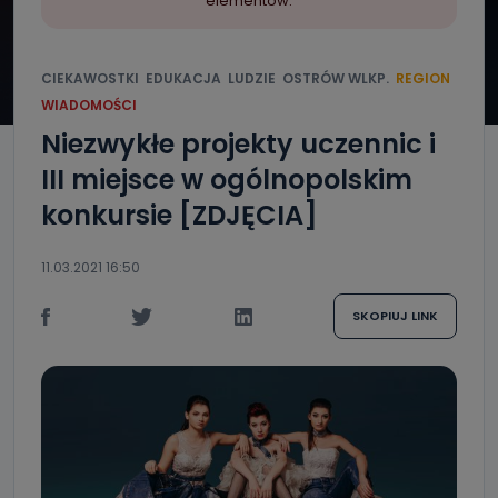
elementów.
CIEKAWOSTKI
EDUKACJA
LUDZIE
OSTRÓW WLKP.
REGION
WIADOMOŚCI
Niezwykłe projekty uczennic i
III miejsce w ogólnopolskim
konkursie [ZDJĘCIA]
11.03.2021 16:50
SKOPIUJ LINK