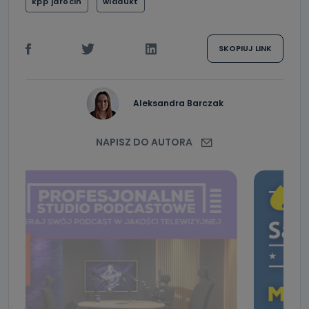
kpp jarocin
wiadukt
SKOPIUJ LINK
Aleksandra Barczak
NAPISZ DO AUTORA