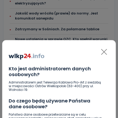
elektryzujących?
Jakość wody wróciła (prawie) do normy. Jest
komunikat sanepidu
Zatrzymany w Sośniach. Za połamane tablice
Nowe ustalenia w sprawie OZC. Kto spełnił warunki
przetargu, a kto próbował wrócić do gry?
Czy aquapark w Ostrowie powinien powstać?
Rozpoczęły się konsultacje
Kto jest administratorem danych
osobowych?
Administratorem jest Telewizja Kablowa Pro-Art z siedzibą
w miejscowości Ostrów Wielkopolski (63-400) przy ul.
Wolności 19.
Skomentuj ten wpis jako pierwszy!
Do czego będą używane Państwa
DOŁĄCZ DO DYSKUSJI
dane osobowe?
Państwa dane osobowe przetwarzane są w celu