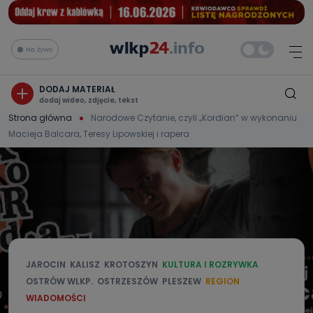
Na żywo
DODAJ MATERIAŁ
dodaj wideo, zdjęcie, tekst
Strona główna
Narodowe Czytanie, czyli „Kordian” w wykonaniu
Macieja Balcara, Teresy Lipowskiej i rapera
JAROCIN
KALISZ
KROTOSZYN
KULTURA I ROZRYWKA
OSTRÓW WLKP.
OSTRZESZÓW
PLESZEW
REGION
WIADOMOŚCI