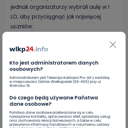
jednak organizatorzy wybrali aulę w I
LO, aby przyciągnąć jak najwięcej
uczniów.
Narodowe Czytanie w Krotoszynie
zaplanowano na piątek, 13 września.
Początek o 11:00.
Kto jest administratorem danych
osobowych?
Kalisz
Administratorem jest Telewizja Kablowa Pro-Art z siedzibą
w miejscowości Ostrów Wielkopolski (63-400) przy ul.
Wolności 19.
Miejska Biblioteka Publiczna w Kaliszu
Do czego będą używane Państwa
dane osobowe?
także zaprasza do wspólnego czytania
Państwa dane osobowe przetwarzane są w celu
„Kordiana” już 7 września, w sobotę o
nawiązania kontaktu, opracowania ofert, sprzedaży usług
oraz zachowania relacji biznesowych, a także w celu
11:00 pod Basztą Dorotką.
przesyłania informacji handlowych w rozumieniu ustawy