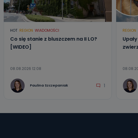
HOT
REGION
WIADOMOŚCI
REGION
Co się stanie z bluszczem na II LO?
Upały 
[WIDEO]
zwier
08.08.2026 12:08
08.08.2
1
Paulina Szczepaniak