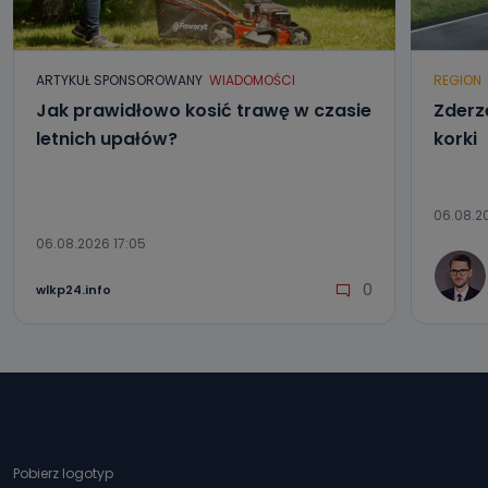
ARTYKUŁ SPONSOROWANY
WIADOMOŚCI
REGION
Jak prawidłowo kosić trawę w czasie
Zderze
letnich upałów?
korki
06.08.20
06.08.2026 17:05
0
wlkp24.info
Pobierz logotyp