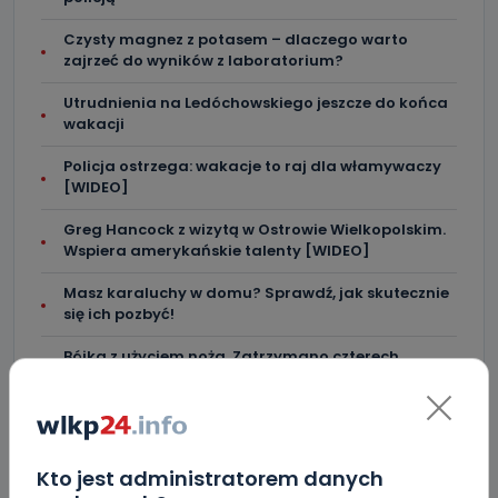
Czysty magnez z potasem – dlaczego warto
zajrzeć do wyników z laboratorium?
Utrudnienia na Ledóchowskiego jeszcze do końca
wakacji
Policja ostrzega: wakacje to raj dla włamywaczy
[WIDEO]
Greg Hancock z wizytą w Ostrowie Wielkopolskim.
Wspiera amerykańskie talenty [WIDEO]
Masz karaluchy w domu? Sprawdź, jak skutecznie
się ich pozbyć!
Bójka z użyciem noża. Zatrzymano czterech
mężczyzn z Ostrowa
Przyglądała im się cała Polska. Mijają 23 lata od
strajku w Fabryce Wagon
Kto jest administratorem danych