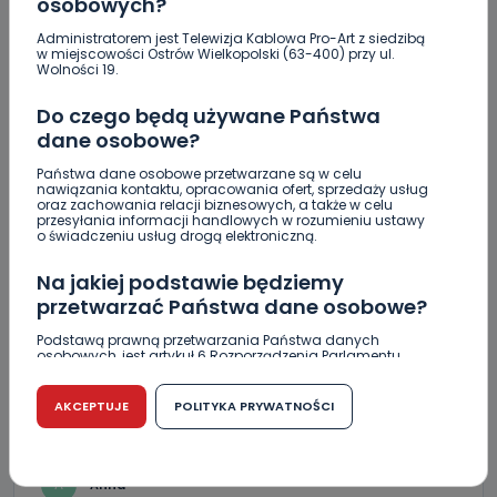
osobowych?
Administratorem jest Telewizja Kablowa Pro-Art z siedzibą
w miejscowości Ostrów Wielkopolski (63-400) przy ul.
Wolności 19.
KOMENTARZE (3)
Do czego będą używane Państwa
dane osobowe?
Państwa dane osobowe przetwarzane są w celu
nawiązania kontaktu, opracowania ofert, sprzedaży usług
oraz zachowania relacji biznesowych, a także w celu
B
Bonia
przesyłania informacji handlowych w rozumieniu ustawy
o świadczeniu usług drogą elektroniczną.
Jeżeli kot już zabezpieczony to niech się teraz
Na jakiej podstawie będziemy
odpowiednie służby zainteresują patologicznymi
rodzicami , którzy na takie zachowanie dziecka nie
przetwarzać Państwa dane osobowe?
potrafią zareagować odpowiednio do sytuacji. Zaczyna
Podstawą prawną przetwarzania Państwa danych
się od znęcania nad zwierzętami a kończy na znęcaniu
osobowych, jest artykuł 6 Rozporządzenia Parlamentu
nad ludźmi.
Europejskiego i Rady (UE) 2016/679 z dnia 27 kwietnia 2016
r. w sprawie ochrony osób fizycznych w związku z
REPLY
przetwarzaniem danych osobowych w sprawie
AKCEPTUJE
POLITYKA PRYWATNOŚCI
swobodnego przepływu takich danych oraz uchylenia
dyrektywy 95/46/WE (RODO).
Czy jest możliwość cofnięcia zgody?
A
Anna