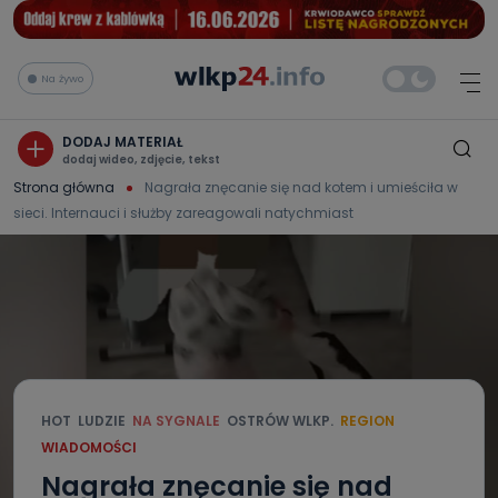
Na żywo
DODAJ MATERIAŁ
dodaj wideo, zdjęcie, tekst
Strona główna
Nagrała znęcanie się nad kotem i umieściła w
sieci. Internauci i służby zareagowali natychmiast
HOT
LUDZIE
NA SYGNALE
OSTRÓW WLKP.
REGION
WIADOMOŚCI
Nagrała znęcanie się nad