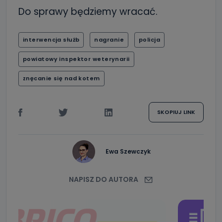
Do sprawy będziemy wracać.
interwencja służb
nagranie
policja
powiatowy inspektor weterynarii
znęcanie się nad kotem
SKOPIUJ LINK
Ewa Szewczyk
NAPISZ DO AUTORA